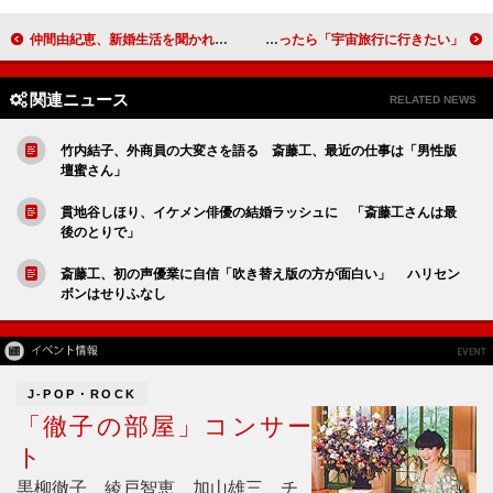
仲間由紀恵、新婚生活を聞かれ笑顔 北陸新幹線の新ＣＭ発表会に登場
新婚・西島秀俊“幸せもＢＩＧ？” １０億円当たったら「宇宙旅行に行きたい」
関連ニュース
RELATED NEWS
竹内結子、外商員の大変さを語る 斎藤工、最近の仕事は「男性版
壇蜜さん」
貫地谷しほり、イケメン俳優の結婚ラッシュに 「斎藤工さんは最
後のとりで」
斎藤工、初の声優業に自信「吹き替え版の方が面白い」 ハリセン
ボンはせりふなし
J-POP・ROCK
「徹子の部屋」コンサー
ト
黒柳徹子、綾戸智恵、加山雄三、チ