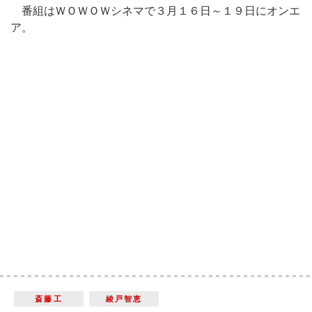
番組はＷＯＷＯＷシネマで３月１６日～１９日にオンエ
ア。
斎藤工
綾戸智恵