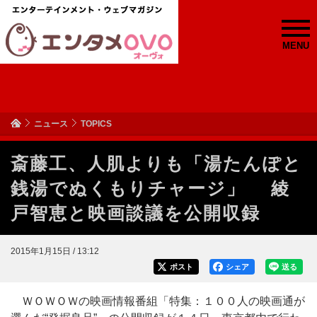
MENU
ニュース
TOPICS
斎藤工、人肌よりも「湯たんぽと
銭湯でぬくもりチャージ」 綾
戸智恵と映画談議を公開収録
2015年1月15日 / 13:12
ポスト
シェア
送る
ＷＯＷＯＷの映画情報番組「特集：１００人の映画通が