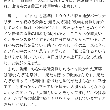
選んだ“発掘良品”」の公開収録が１４日、東京都内で行わ
れ、出演者の斎藤工と綾戸智恵が出席した。
毎回、「面白い」を基準に１００人の映画通がパーソナ
リティーを務める斎藤と“知る人ぞ知る”映画を発掘し紹介
していく同番組。今回のゲスト、綾戸は今をときめくイケ
メン俳優の斎藤の印象を聞かれると「ここからが勝負や
な。チャンスをどうするかは自分自身にかかっている。こ
れからの時代を見ている感じがするし、今のニーズに合っ
たど真ん中の人だと思う」と語った。「私は見守るという
よりすがり付いていく。今日はリアル上戸彩になった感
じ」と笑顔を見せた。
また、番組にちなみ最近発掘したものを聞かれた斎藤
は“湯たんぽ”を挙げ、「湯たんぽって最強なんです。湯た
んぽが待っている布団に滑り込む瞬間がたまらない。幸せ
です」とすっかりハマっている様子。人肌が恋しくならな
いかとの問いには「人間もいいと思うんですけど、今は湯
たんぽと近所の銭湯でぬくもりをチャージしています」と
さらりとかわした。