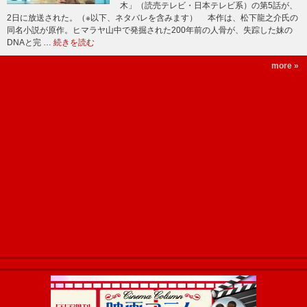
木」（読売テレビ・日本テレビ系）の第5話が、
2日に放送された。（※以下、ネタバレを含みます） 本作は、松下龍之介氏の
同名小説が原作。ヒマラヤ山中で発掘された200年前の人骨が、失踪した妹の
DNAと完 …
続きを読む
more »