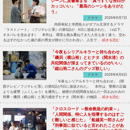
シーンに反響集まる 「真っすぐな告白が
カッコいい」「最高のシーンをありがと
う」
2026年8月7日
ドラマ
内田有紀と寺西拓人がダブル主演するドラマ
「ラストノート」（フジテレビ系）の第5話が、6日に放送された。（※以下、
ネタバレを含みます） 本作は、環境も積み重ねてきた人生も全く違う、交わ
るはずのなかった歳の差の男女が静かに引かれ合い、人生で …
続きを読む
「今夜もシリアルキラーと待ち合わせ」
「磯貝（横山裕）とヒナタ（関水渚）の
共犯関係が深まってきているのがいい」
「縦山裕二さんのグッズ欲しい」
2026年8月6日
ドラマ
「今夜もシリアルキラーと待ち合わせ」（関
西テレビ／フジテレビ系）の第6話が5日に放送された。 本作は、警察の正義
よりも復讐（ふくしゅう）を優先し、秘密の共犯関係を結んだ一匹おおかみの
刑事・磯貝（横山裕）と第六感女子ヒナタ（関水渚）の物語 …
続きを読む
「クロスロード ～救命救急の約束～」
「人間関係、特に人を指導するのはすご
く難しいと感じた」「船越英一郎さんが
『刑事面に似ていると言われたことがあ