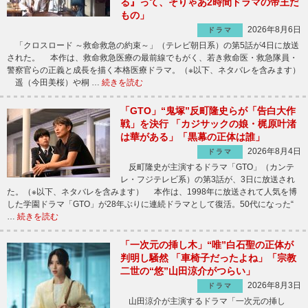
る』って、そりゃあ2時間ドラマの帝王だ
もの」
2026年8月6日
ドラマ
「クロスロード ～救命救急の約束～」（テレビ朝日系）の第5話が4日に放送
された。 本作は、救命救急医療の最前線でもがく、若き救命医・救急隊員・
警察官らの正義と成長を描く本格医療ドラマ。（※以下、ネタバレを含みます）
遥（今田美桜）や桐 …
続きを読む
「GTO」“鬼塚”反町隆史らが「告白大作
戦」を決行 「カジサックの娘・梶原叶渚
は華がある」「黒幕の正体は誰」
2026年8月4日
ドラマ
反町隆史が主演するドラマ「GTO」（カンテ
レ・フジテレビ系）の第3話が、3日に放送され
た。（※以下、ネタバレを含みます） 本作は、1998年に放送されて人気を博
した学園ドラマ「GTO」が28年ぶりに連続ドラマとして復活。50代になった“
…
続きを読む
「一次元の挿し木」“唯”白石聖の正体が
判明し騒然 「車椅子だったよね」「宗教
二世の“悠”山田涼介がつらい」
2026年8月3日
ドラマ
山田涼介が主演するドラマ「一次元の挿し