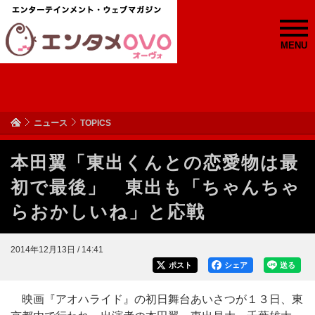
MENU
ニュース
TOPICS
本田翼「東出くんとの恋愛物は最
初で最後」 東出も「ちゃんちゃ
らおかしいね」と応戦
2014年12月13日 / 14:41
ポスト
シェア
送る
映画『アオハライド』の初日舞台あいさつが１３日、東