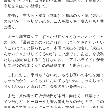
京都内で行われ、出演者の本田翼、東出昌大、千葉雄大、
高畑充希ほかが登場した。
本作は、主人公・双葉（本田）と初恋の人・洸（東出）
のもどかしくも切ない恋を、二人を取り巻く友人たちと共
に描く。
オール地方ロケで、すっかり仲が良くなったというキャ
スト陣。「最後にこの人にこれだけは言っておきたいとい
うことは？」と振られると、本田は東出を指名し「東出く
んがムチャぶりしてくるのがすごい嫌です。あと、今後私
たちは恋愛物をすることはないね。『アオハライド』が最
初で最後の東出くんとの恋愛物です」と断言した。
これに対し、東出も「ないね。もうお互いの本性を知っ
ちゃったから、いくら役においてもないね。ちゃんちゃら
おかしいね」と応戦して、会場の笑いを誘った。
また、原作者の咲坂伊緒氏が本田に向けて「双葉はヒロ
インだけど、ヒーロー性も兼ね備えた女の子なので、この
映画を見て翼ちゃんに元気をもらう方がいっぱいいると思