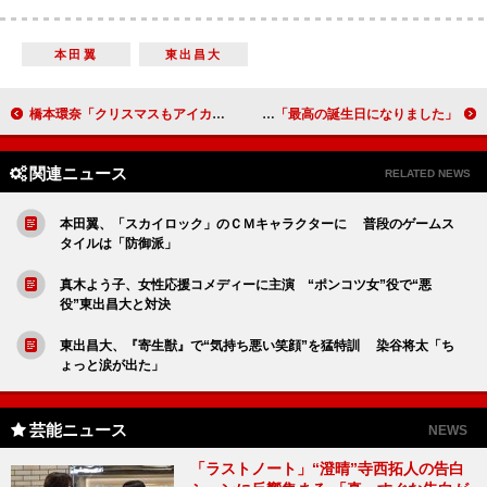
本田翼
東出昌大
橋本環奈「クリスマスもアイカツ！」 「来年の目標は全国ツアーと紅白出場」
ピース綾部、バースデーサプライズに感謝 「最高の誕生日になりました」
関連ニュース
RELATED NEWS
本田翼、「スカイロック」のＣＭキャラクターに 普段のゲームス
タイルは「防御派」
真木よう子、女性応援コメディーに主演 “ポンコツ女”役で“悪
役”東出昌大と対決
東出昌大、『寄生獣』で“気持ち悪い笑顔”を猛特訓 染谷将太「ち
ょっと涙が出た」
芸能ニュース
NEWS
「ラストノート」“澄晴”寺西拓人の告白