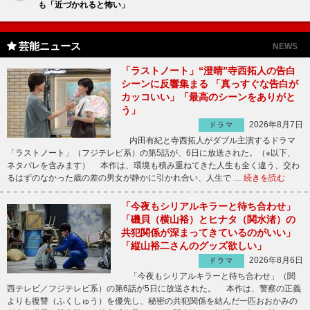
も「近づかれると怖い」
芸能ニュース
NEWS
「ラストノート」“澄晴”寺西拓人の告白
シーンに反響集まる 「真っすぐな告白が
カッコいい」「最高のシーンをありがと
う」
2026年8月7日
ドラマ
内田有紀と寺西拓人がダブル主演するドラマ
「ラストノート」（フジテレビ系）の第5話が、6日に放送された。（※以下、
ネタバレを含みます） 本作は、環境も積み重ねてきた人生も全く違う、交わ
るはずのなかった歳の差の男女が静かに引かれ合い、人生で …
続きを読む
「今夜もシリアルキラーと待ち合わせ」
「磯貝（横山裕）とヒナタ（関水渚）の
共犯関係が深まってきているのがいい」
「縦山裕二さんのグッズ欲しい」
2026年8月6日
ドラマ
「今夜もシリアルキラーと待ち合わせ」（関
西テレビ／フジテレビ系）の第6話が5日に放送された。 本作は、警察の正義
よりも復讐（ふくしゅう）を優先し、秘密の共犯関係を結んだ一匹おおかみの