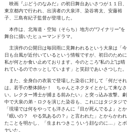
映画『ぶどうのなみだ』の初日舞台あいさつが１１日、
東京都内で行われ、出演者の大泉洋、染谷将太、安藤裕
子、三島有紀子監督が登壇した。
本作は、北海道・空知（そらち）地方の“ワイナリー”を
舞台に描いたヒューマンドラマ。
主演作の公開日は毎回雨に見舞われるという大泉は「今
日も台風が近付いているという情報ですが、初日のために
私が何とか食い止めております。今のところ“私の上”は晴
れているのでホッとしています」と笑顔であいさつした。
また、全身白の衣装で登場した染谷に対して「何だそれ
は。若手の整体師か！ ちゃんとネクタイとかして来なさ
い。レクター博士が捕まる前みたい」と突っ込み攻撃。劇
中で大泉の弟・ロクを演じた染谷も、これにはタジタジで
「現場では何をやっても洋さんに『目が死んでるよ』とか
『眠いの？ やる気あるの？』と言われた」とからかわれ
たことを明かし、「生まれつきこういう顔なのに…」とボ
ヤいた。