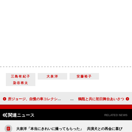
三島有紀子
大泉洋
安藤裕子
染谷将太
所ジョージ、自慢の車コレクションをお披露目 「所さんの世田谷ベース」のイベント開催
吉永小百合「この人となら一緒になれるかも」 鶴瓶と共に初日舞台あいさつ
関連ニュース
RELATED NEWS
大泉洋「本当にきれいに撮ってもらった」 共演犬との再会に喜び