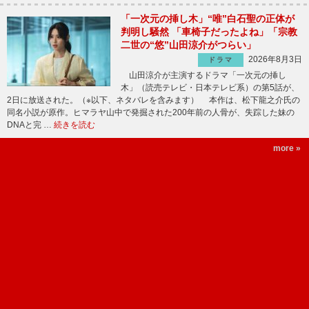
「一次元の挿し木」“唯”白石聖の正体が
判明し騒然 「車椅子だったよね」「宗教
二世の“悠”山田涼介がつらい」
2026年8月3日
ドラマ
山田涼介が主演するドラマ「一次元の挿し
木」（読売テレビ・日本テレビ系）の第5話が、
2日に放送された。（※以下、ネタバレを含みます） 本作は、松下龍之介氏の
同名小説が原作。ヒマラヤ山中で発掘された200年前の人骨が、失踪した妹の
DNAと完 …
続きを読む
more »