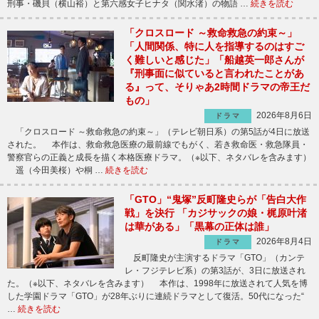
刑事・磯貝（横山裕）と第六感女子ヒナタ（関水渚）の物語 …
続きを読む
「クロスロード ～救命救急の約束～」
「人間関係、特に人を指導するのはすご
く難しいと感じた」「船越英一郎さんが
『刑事面に似ていると言われたことがあ
る』って、そりゃあ2時間ドラマの帝王だ
もの」
2026年8月6日
ドラマ
「クロスロード ～救命救急の約束～」（テレビ朝日系）の第5話が4日に放送
された。 本作は、救命救急医療の最前線でもがく、若き救命医・救急隊員・
警察官らの正義と成長を描く本格医療ドラマ。（※以下、ネタバレを含みます）
遥（今田美桜）や桐 …
続きを読む
「GTO」“鬼塚”反町隆史らが「告白大作
戦」を決行 「カジサックの娘・梶原叶渚
は華がある」「黒幕の正体は誰」
2026年8月4日
ドラマ
反町隆史が主演するドラマ「GTO」（カンテ
レ・フジテレビ系）の第3話が、3日に放送され
た。（※以下、ネタバレを含みます） 本作は、1998年に放送されて人気を博
した学園ドラマ「GTO」が28年ぶりに連続ドラマとして復活。50代になった“
…
続きを読む