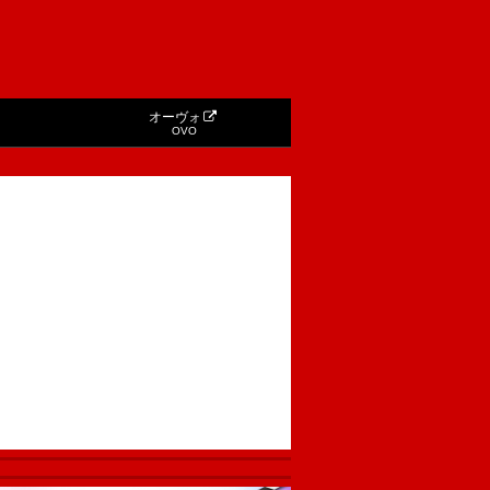
オーヴォ
OVO