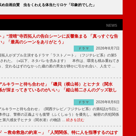
収め自画自賛 虫をくわえる体当たりロケ「印象的でした」
NEWS
ト」“澄晴”寺西拓人の告白シーンに反響集まる 「真っすぐな告
い」「最高のシーンをありがとう」
2026年8月7日
ドラマ
拓人がダブル主演するドラマ「ラストノート」（フジテレビ系）の第5
送された。（※以下、ネタバレを含みます） 本作は、環境も積み重ねてき
う、交わるはずのなかった歳の差の男女が静かに引かれ合い、人生で …
アルキラーと待ち合わせ」「磯貝（横山裕）とヒナタ（関水
係が深まってきているのがいい」「縦山裕二さんのグッズ欲し
2026年8月6日
ドラマ
ルキラーと待ち合わせ」（関西テレビ／フジテレビ系）の第6話が5日に
本作は、警察の正義よりも復讐（ふくしゅう）を優先し、秘密の共犯関係
と第六感女子ヒナタ（関水渚）の物語 …
続きを読む
ド ～救命救急の約束～」「人間関係、特に人を指導するのはす