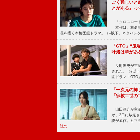
ごく難しいと
とがある』っ
「クロスロード
本作は、救命救
長を描く本格医療ドラマ。（※以下、ネタバレ
「GTO」“
叶渚は華があ
反町隆史が主演
された。（※以
園ドラマ「GTO
「一次元の挿
「宗教二世の
山田涼介が主演
が、2日に放送
説が原作。ヒマラ
読む