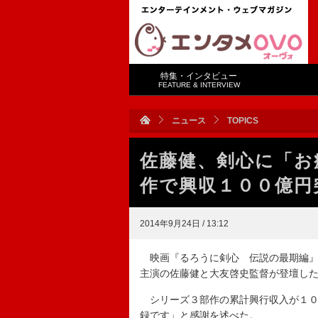
特集・インタビュー
FEATURE & INTERVIEW
ニュース
TOPICS
佐藤健、剣心に「お
作で興収１００億
2014年9月24日 / 13:12
映画『るろうに剣心 伝説の最期編』
主演の佐藤健と大友啓史監督が登壇し
シリーズ３部作の累計興行収入が１０
録です」と感謝を述べた。