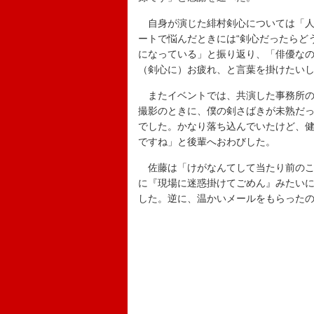
自身が演じた緋村剣心については「人
ートで悩んだときには“剣心だったらど
になっている」と振り返り、「俳優な
（剣心に）お疲れ、と言葉を掛けたい
またイベントでは、共演した事務所の
撮影のときに、僕の剣さばきが未熟だ
でした。かなり落ち込んでいたけど、
ですね」と後輩へおわびした。
佐藤は「けがなんてして当たり前のこ
に『現場に迷惑掛けてごめん』みたい
した。逆に、温かいメールをもらった