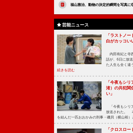
福山雅治、動物の決定的瞬間を写真に
芸能ニュース
「ラストノー
白がカッコい
内田有紀と寺西
話が、6日に放
た人生も全く違
続きを読む
「今夜もシリ
渚）の共犯関
い」
「今夜もシリア
放送された。 
を結んだ一匹おおかみの刑事・磯貝（横山裕）
「クロスロー