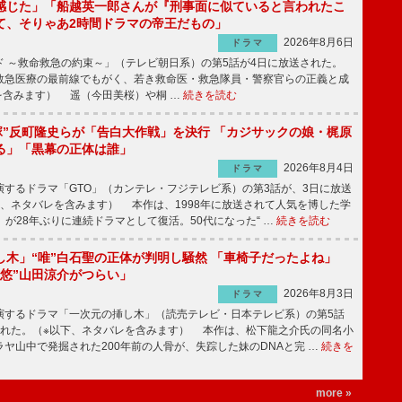
感じた」「船越英一郎さんが『刑事面に似ていると言われたこ
て、そりゃあ2時間ドラマの帝王だもの」
2026年8月6日
ドラマ
 ～救命救急の約束～」（テレビ朝日系）の第5話が4日に放送された。
急医療の最前線でもがく、若き救命医・救急隊員・警察官らの正義と成
を含みます） 遥（今田美桜）や桐 …
続きを読む
鬼塚”反町隆史らが「告白大作戦」を決行 「カジサックの娘・梶原
る」「黒幕の正体は誰」
2026年8月4日
ドラマ
するドラマ「GTO」（カンテレ・フジテレビ系）の第3話が、3日に放送
下、ネタバレを含みます） 本作は、1998年に放送されて人気を博した学
」が28年ぶりに連続ドラマとして復活。50代になった“ …
続きを読む
し木」“唯”白石聖の正体が判明し騒然 「車椅子だったよね」
“悠”山田涼介がつらい」
2026年8月3日
ドラマ
するドラマ「一次元の挿し木」（読売テレビ・日本テレビ系）の第5話
された。（※以下、ネタバレを含みます） 本作は、松下龍之介氏の同名小
ヤ山中で発掘された200年前の人骨が、失踪した妹のDNAと完 …
続きを
more »