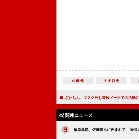
佐藤健
大友啓史
ざわちん、マスク外し普段メークでの活動にも意欲 「ありのままの自分
関連ニュース
藤原竜也、佐藤健らに囲まれて「面倒