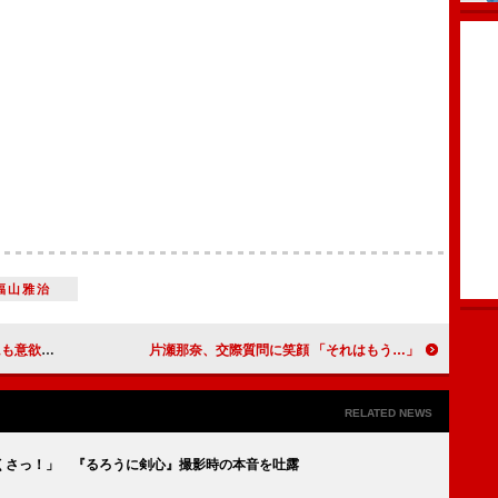
福山雅治
を出したい」
片瀬那奈、交際質問に笑顔 「それはもう…」
RELATED NEWS
くさっ！」 『るろうに剣心』撮影時の本音を吐露