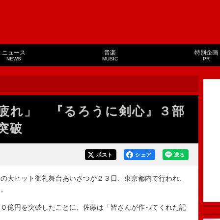
ニュース
音楽
特別企画
NEWS
MUSIC
PR
疲れ」 『るろうに剣心』３部
円突破
ポスト
シェア
送る
の大ヒット御礼舞台あいさつが２３日、東京都内で行われ、
た。
０億円を突破したことに、佐藤は「皆さんが作ってくれた記