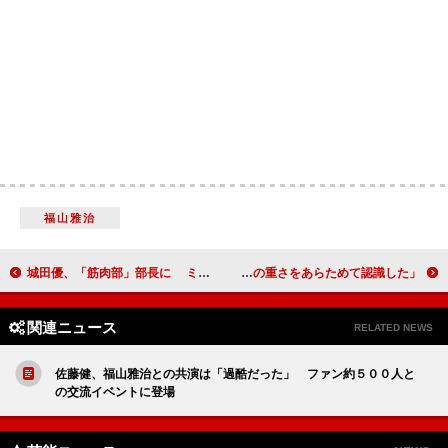
福山雅治
城田優、「筋肉部」部長に ミュージカル「ファントム」座長公演
ＡＳＫＡ被告に懲役３年、執行猶予４年の判決 「罪の重さをあらためて認識した」
関連ニュース
RELATED NEWS
佐藤健、福山雅治との共演は「過酷だった」 ファン約５００人と
の交流イベントに登場