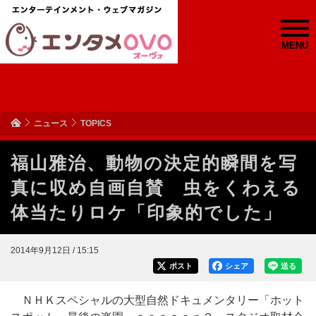
MENU
ニュース
TOPICS
福山雅治、動物の決定的瞬間を写
真に収め自画自賛 虫をくわえる
体当たりロケ「印象的でした」
2014年9月12日 / 15:15
ポスト
シェア
送る
ＮＨＫスペシャルの大型自然ドキュメンタリー「ホット