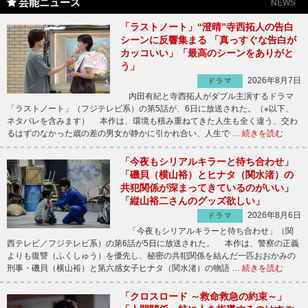
芸能ニュース
NEWS
「ラストノート」“澄晴”寺西拓人の告白
シーンに反響集まる 「真っすぐな告白が
カッコいい」「最高のシーンをありがと
う」
2026年8月7日
ドラマ
内田有紀と寺西拓人がダブル主演するドラマ
「ラストノート」（フジテレビ系）の第5話が、6日に放送された。（※以下、
ネタバレを含みます） 本作は、環境も積み重ねてきた人生も全く違う、交わ
るはずのなかった歳の差の男女が静かに引かれ合い、人生で …
続きを読む
「今夜もシリアルキラーと待ち合わせ」
「磯貝（横山裕）とヒナタ（関水渚）の
共犯関係が深まってきているのがいい」
「縦山裕二さんのグッズ欲しい」
2026年8月6日
ドラマ
「今夜もシリアルキラーと待ち合わせ」（関
西テレビ／フジテレビ系）の第6話が5日に放送された。 本作は、警察の正義
よりも復讐（ふくしゅう）を優先し、秘密の共犯関係を結んだ一匹おおかみの
刑事・磯貝（横山裕）と第六感女子ヒナタ（関水渚）の物語 …
続きを読む
「クロスロード ～救命救急の約束～」