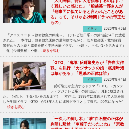
「人間関係、特に人を指導するのはすご
く難しいと感じた」「船越英一郎さんが
『刑事面に似ていると言われたことがあ
る』って、そりゃあ2時間ドラマの帝王だ
もの」
2026年8月6日
ドラマ
「クロスロード ～救命救急の約束～」（テレビ朝日系）の第5話が4日に放送
された。 本作は、救命救急医療の最前線でもがく、若き救命医・救急隊員・
警察官らの正義と成長を描く本格医療ドラマ。（※以下、ネタバレを含みます）
遥（今田美桜）や桐 …
続きを読む
「GTO」“鬼塚”反町隆史らが「告白大作
戦」を決行 「カジサックの娘・梶原叶渚
は華がある」「黒幕の正体は誰」
2026年8月4日
ドラマ
反町隆史が主演するドラマ「GTO」（カンテ
レ・フジテレビ系）の第3話が、3日に放送され
た。（※以下、ネタバレを含みます） 本作は、1998年に放送されて人気を博
した学園ドラマ「GTO」が28年ぶりに連続ドラマとして復活。50代になった“
…
続きを読む
「一次元の挿し木」“唯”白石聖の正体が
判明し騒然 「車椅子だったよね」「宗教