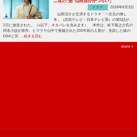
二世の“悠”山田涼介がつらい」
2026年8月3日
ドラマ
山田涼介が主演するドラマ「一次元の挿し
木」（読売テレビ・日本テレビ系）の第5話が、
2日に放送された。（※以下、ネタバレを含みます） 本作は、松下龍之介氏の
同名小説が原作。ヒマラヤ山中で発掘された200年前の人骨が、失踪した妹の
DNAと完 …
続きを読む
more »