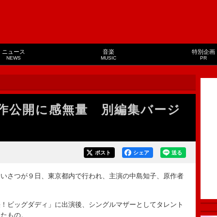
ニュース
音楽
特別企画
NEWS
MUSIC
PR
作公開に感無量 別編集バージ
ポスト
シェア
送る
いさつが９日、東京都内で行われ、主演の中島知子、原作者
！ビッグダディ」に出演後、シングルマザーとしてタレント
したもの。