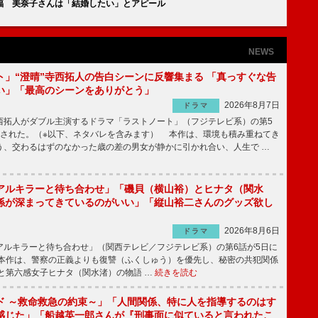
福 美奈子さんは「結婚したい」とアピール
NEWS
ト」“澄晴”寺西拓人の告白シーンに反響集まる 「真っすぐな告
い」「最高のシーンをありがとう」
2026年8月7日
ドラマ
拓人がダブル主演するドラマ「ラストノート」（フジテレビ系）の第5
送された。（※以下、ネタバレを含みます） 本作は、環境も積み重ねてき
う、交わるはずのなかった歳の差の男女が静かに引かれ合い、人生で …
アルキラーと待ち合わせ」「磯貝（横山裕）とヒナタ（関水
係が深まってきているのがいい」「縦山裕二さんのグッズ欲し
2026年8月6日
ドラマ
ルキラーと待ち合わせ」（関西テレビ／フジテレビ系）の第6話が5日に
本作は、警察の正義よりも復讐（ふくしゅう）を優先し、秘密の共犯関係
と第六感女子ヒナタ（関水渚）の物語 …
続きを読む
ド ～救命救急の約束～」「人間関係、特に人を指導するのはす
感じた」「船越英一郎さんが『刑事面に似ていると言われたこ