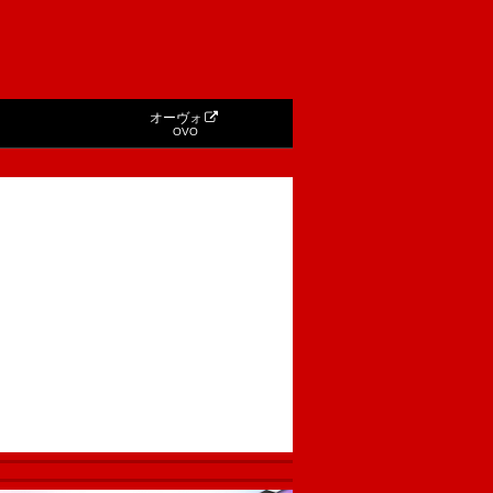
オーヴォ
OVO