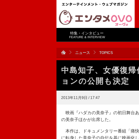
特集・インタビュー
FEATURE & INTERVIEW
ニュース
TOPICS
中島知子、女優復帰
ョンの公開も決定
2013年11月9日 / 17:47
映画『ハダカの美奈子』の初日舞台あ
の美奈子ほかが出席した。
本作は、ドキュメンタリー番組「痛快
に転身した美奈子の自伝を基に映画化