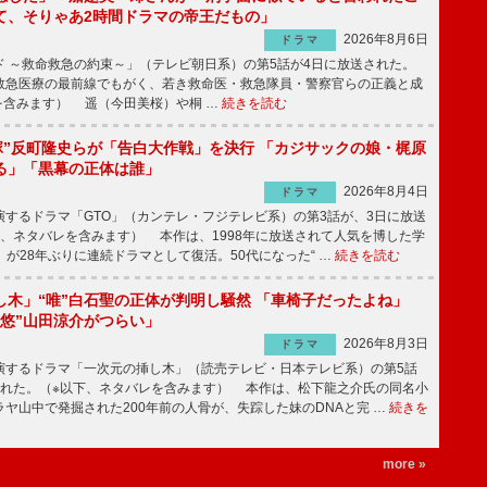
て、そりゃあ2時間ドラマの帝王だもの」
2026年8月6日
ドラマ
 ～救命救急の約束～」（テレビ朝日系）の第5話が4日に放送された。
急医療の最前線でもがく、若き救命医・救急隊員・警察官らの正義と成
を含みます） 遥（今田美桜）や桐 …
続きを読む
鬼塚”反町隆史らが「告白大作戦」を決行 「カジサックの娘・梶原
る」「黒幕の正体は誰」
2026年8月4日
ドラマ
するドラマ「GTO」（カンテレ・フジテレビ系）の第3話が、3日に放送
下、ネタバレを含みます） 本作は、1998年に放送されて人気を博した学
」が28年ぶりに連続ドラマとして復活。50代になった“ …
続きを読む
し木」“唯”白石聖の正体が判明し騒然 「車椅子だったよね」
“悠”山田涼介がつらい」
2026年8月3日
ドラマ
するドラマ「一次元の挿し木」（読売テレビ・日本テレビ系）の第5話
された。（※以下、ネタバレを含みます） 本作は、松下龍之介氏の同名小
ヤ山中で発掘された200年前の人骨が、失踪した妹のDNAと完 …
続きを
more »