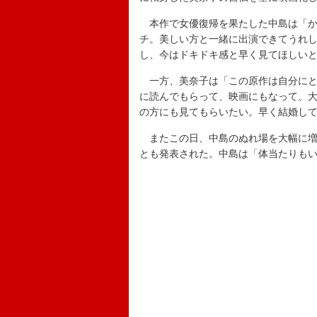
本作で女優復帰を果たした中島は「か
チ。美しい方と一緒に出演できてうれ
し、今はドキドキ感と早く見てほしい
一方、美奈子は「この原作は自分にと
に読んでもらって、映画にもなって、
の方にも見てもらいたい。早く結婚し
またこの日、中島のぬれ場を大幅に増
とも発表された。中島は「体当たりも