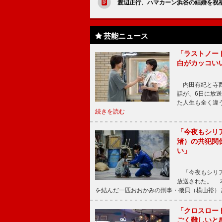
渡辺正行、ハマカーン浜谷の結婚を祝
芸能ニュース
「ラストノー
白がカッコい
内田有紀と寺西
話が、6日に放
た人生も全く違
続きを読む
「今夜もシリ
渚）の共犯関
い」
「今夜もシリア
放送された。 
を結んだ一匹おおかみの刑事・磯貝（横山裕）
「クロスロー
ごく難しいと