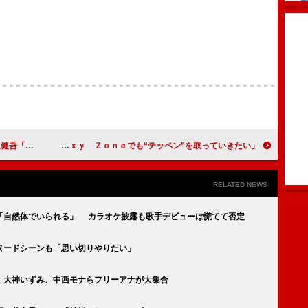
ぱり怖い」
中島健人、佐藤勝利と歓喜の抱擁 「Ｓｅｘｙ Ｚｏｎｅでも“テッペン”を取っていきたい」
RELATED NEWS
「自然体でいられる」 カラオケ披露も歌手デビューは慌てて否定
ヌードシーンも「思い切りやりたい」
 大神いずみ、中西モナらフリーアナが大集合