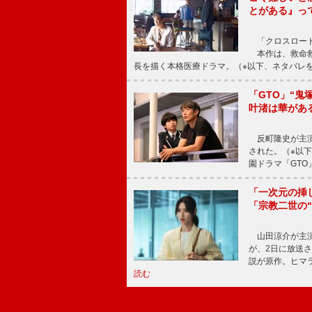
とがある』っ
「クロスロード
本作は、救命救
長を描く本格医療ドラマ。（※以下、ネタバレ
「GTO」“
叶渚は華があ
反町隆史が主演
された。（※以
園ドラマ「GTO
「一次元の挿
「宗教二世の
山田涼介が主演
が、2日に放送
説が原作。ヒマラ
読む