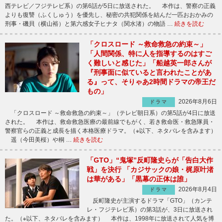
西テレビ／フジテレビ系）の第6話が5日に放送された。 本作は、警察の正義
よりも復讐（ふくしゅう）を優先し、秘密の共犯関係を結んだ一匹おおかみの
刑事・磯貝（横山裕）と第六感女子ヒナタ（関水渚）の物語 …
続きを読む
「クロスロード ～救命救急の約束～」
「人間関係、特に人を指導するのはすご
く難しいと感じた」「船越英一郎さんが
『刑事面に似ていると言われたことがあ
る』って、そりゃあ2時間ドラマの帝王だ
もの」
2026年8月6日
ドラマ
「クロスロード ～救命救急の約束～」（テレビ朝日系）の第5話が4日に放送
された。 本作は、救命救急医療の最前線でもがく、若き救命医・救急隊員・
警察官らの正義と成長を描く本格医療ドラマ。（※以下、ネタバレを含みます）
遥（今田美桜）や桐 …
続きを読む
「GTO」“鬼塚”反町隆史らが「告白大作
戦」を決行 「カジサックの娘・梶原叶渚
は華がある」「黒幕の正体は誰」
2026年8月4日
ドラマ
反町隆史が主演するドラマ「GTO」（カンテ
レ・フジテレビ系）の第3話が、3日に放送され
た。（※以下、ネタバレを含みます） 本作は、1998年に放送されて人気を博