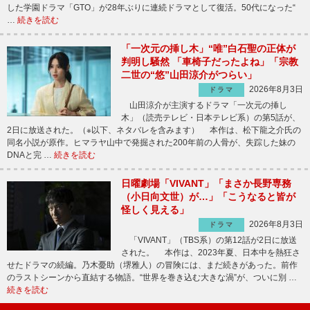
した学園ドラマ「GTO」が28年ぶりに連続ドラマとして復活。50代になった“
…
続きを読む
「一次元の挿し木」“唯”白石聖の正体が
判明し騒然 「車椅子だったよね」「宗教
二世の“悠”山田涼介がつらい」
2026年8月3日
ドラマ
山田涼介が主演するドラマ「一次元の挿し
木」（読売テレビ・日本テレビ系）の第5話が、
2日に放送された。（※以下、ネタバレを含みます） 本作は、松下龍之介氏の
同名小説が原作。ヒマラヤ山中で発掘された200年前の人骨が、失踪した妹の
DNAと完 …
続きを読む
日曜劇場「VIVANT」「まさか長野専務
（小日向文世）が…」「こうなると皆が
怪しく見える」
2026年8月3日
ドラマ
「VIVANT」（TBS系）の第12話が2日に放送
された。 本作は、2023年夏、日本中を熱狂さ
せたドラマの続編。乃木憂助（堺雅人）の冒険には、まだ続きがあった。前作
のラストシーンから直結する物語。“世界を巻き込む大きな渦”が、ついに別 …
続きを読む