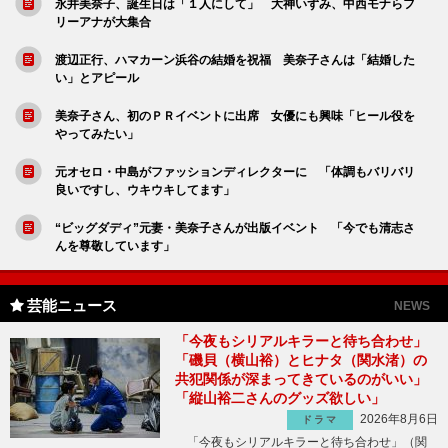
永井美奈子、誕生日は「１人にして」 大神いずみ、中西モナらフ
リーアナが大集合
渡辺正行、ハマカーン浜谷の結婚を祝福 美奈子さんは「結婚した
い」とアピール
美奈子さん、初のＰＲイベントに出席 女優にも興味「ヒール役を
やってみたい」
元オセロ・中島がファッションディレクターに 「体調もバリバリ
良いですし、ウキウキしてます」
“ビッグダディ”元妻・美奈子さんが出版イベント 「今でも清志さ
んを尊敬しています」
芸能ニュース
NEWS
「今夜もシリアルキラーと待ち合わせ」
「磯貝（横山裕）とヒナタ（関水渚）の
共犯関係が深まってきているのがいい」
「縦山裕二さんのグッズ欲しい」
2026年8月6日
ドラマ
「今夜もシリアルキラーと待ち合わせ」（関