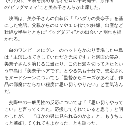
で行われ、主演を務める元オセロの中島知子、原作者
の“ビッグマミィ”こと美奈子さんらが出席した。
映画は、美奈子さんの自叙伝『「ハダカの美奈子』を基
にした物語。父親からのＤＶや１０代での妊娠、出産など
壮絶な半生とともに“ビッグダディ”との出会いと別れも描
かれる。
白のワンピースにグレーのハットをかぶり登場した中島
は「主演に抜てきしていただき光栄です」と満面の笑み。
美奈子さんを演じるに当たり、この日髪を切ってきたとい
う中島は「美奈子ヘアです」とやる気も十分で、想定され
るヌードシーンについても「監督からニーズがあれば、作
品の邪魔にならない程度に思い切りやりたい」と意気込ん
だ。
交際中の一般男性の反応については「『思い切りやって
こい』と言ってくれた。応援してくれていると思う」と明
かしたが、「『ほかの男に見られるのかよ』と、もうちょ
っと嫉妬してくれてもよかった」とも語った。