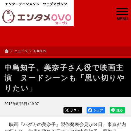
MENU
ニュース
TOPICS
中島知子、美奈子さん役で映画主
演 ヌードシーンも「思い切りや
りたい」
2013年8月8日 / 19:07
ポスト
シェア
送る
映画『ハダカの美奈子』製作発表会見が８日、東京都内