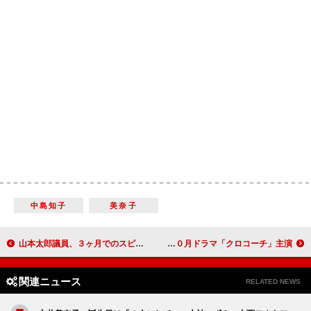
中島知子
美奈子
山本太郎議員、３ヶ月でのスピード離婚認める 元妻に「守ることができなくてごめん」
長瀬、「３億円事件」の真相に挑む！？ ＴＢＳ系１０月ドラマ「クロコーチ」主演
関連ニュース
RELATED NEWS