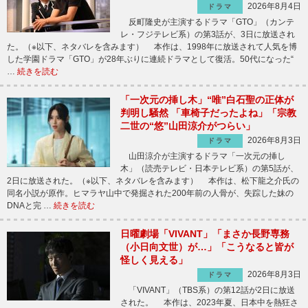
2026年8月4日
ドラマ
反町隆史が主演するドラマ「GTO」（カンテ
レ・フジテレビ系）の第3話が、3日に放送され
た。（※以下、ネタバレを含みます） 本作は、1998年に放送されて人気を博
した学園ドラマ「GTO」が28年ぶりに連続ドラマとして復活。50代になった“
…
続きを読む
「一次元の挿し木」“唯”白石聖の正体が
判明し騒然 「車椅子だったよね」「宗教
二世の“悠”山田涼介がつらい」
2026年8月3日
ドラマ
山田涼介が主演するドラマ「一次元の挿し
木」（読売テレビ・日本テレビ系）の第5話が、
2日に放送された。（※以下、ネタバレを含みます） 本作は、松下龍之介氏の
同名小説が原作。ヒマラヤ山中で発掘された200年前の人骨が、失踪した妹の
DNAと完 …
続きを読む
日曜劇場「VIVANT」「まさか長野専務
（小日向文世）が…」「こうなると皆が
怪しく見える」
2026年8月3日
ドラマ
「VIVANT」（TBS系）の第12話が2日に放送
された。 本作は、2023年夏、日本中を熱狂さ