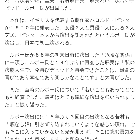
れ、出演者の堀部圭亮、若村麻由美、麻実れい、演出のデ
ビッド・ルボー氏が出席した。
本作は、イギリスを代表する劇作家ハロルド・ピンター
が１９７０年に発表した、女優２人と男優１人による３人
芝居。ピンター本人から演出を託されたというルボー氏が
演出し、日本で初上演される。
ルボー氏が８８年の初来日時に演出した「危険な関係」
に主演し、ルボー氏と１４年ぶりに再会した麻実は「私の
演劇人生で、今再びデビッドと再会できたことは、最高の
喜びであり幸せであり楽しみなことです」と大喜びした。
また、当時のルボー氏について「若いこともあってとて
も神経質でした。最初はとても繊細な演出を強いられまし
た」と振り返った。
ルボー演出には１５年ぶり３回目の出演となる若村も
「底なし沼に引きずり込まれていくような感じの演出。で
もそこに入っていかないと光が見えず、そこに挑む勇気を
試されていた気がします」と印象を語った。