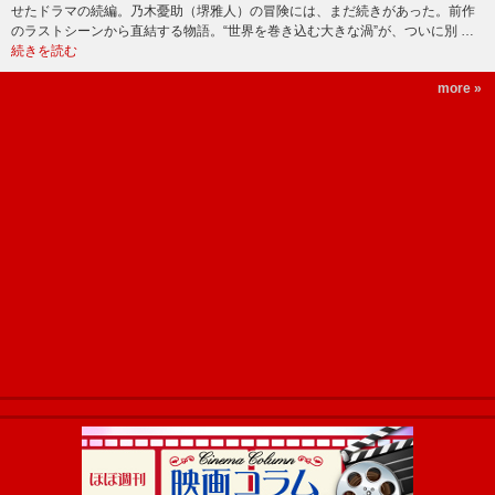
せたドラマの続編。乃木憂助（堺雅人）の冒険には、まだ続きがあった。前作
のラストシーンから直結する物語。“世界を巻き込む大きな渦”が、ついに別 …
続きを読む
more »