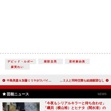
デビッド・ルボー
堀部圭亮
若村麻由美
麻実れい
中島美嘉＆加藤ミリヤがスパイダーマンのテーマソングを 中島「ミリヤちゃんがいて心強かった」
デーブ＆マイケル富岡が“ヤキソバン”復活切望 富岡は１２人と同時交際も結婚願望なし
芸能ニュース
NEWS
「今夜もシリアルキラーと待ち合わせ」
「磯貝（横山裕）とヒナタ（関水渚）の