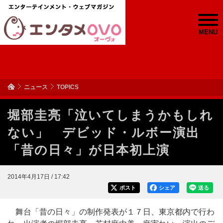
MENU
ニュース
TOPICS
堀部圭亮「泣いてしまうかもしれ
ない」 デビッド・ルボー演出
「昔の日々」が日本初上演
2014年4月17日 / 17:42
ポスト
シェア
送る
舞台「昔の日々」の制作発表が１７日、東京都内で行わ