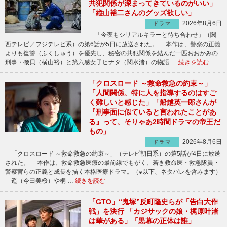
共犯関係が深まってきているのがいい」
「縦山裕二さんのグッズ欲しい」
2026年8月6日
ドラマ
「今夜もシリアルキラーと待ち合わせ」（関
西テレビ／フジテレビ系）の第6話が5日に放送された。 本作は、警察の正義
よりも復讐（ふくしゅう）を優先し、秘密の共犯関係を結んだ一匹おおかみの
刑事・磯貝（横山裕）と第六感女子ヒナタ（関水渚）の物語 …
続きを読む
「クロスロード ～救命救急の約束～」
「人間関係、特に人を指導するのはすご
く難しいと感じた」「船越英一郎さんが
『刑事面に似ていると言われたことがあ
る』って、そりゃあ2時間ドラマの帝王だ
もの」
2026年8月6日
ドラマ
「クロスロード ～救命救急の約束～」（テレビ朝日系）の第5話が4日に放送
された。 本作は、救命救急医療の最前線でもがく、若き救命医・救急隊員・
警察官らの正義と成長を描く本格医療ドラマ。（※以下、ネタバレを含みます）
遥（今田美桜）や桐 …
続きを読む
「GTO」“鬼塚”反町隆史らが「告白大作
戦」を決行 「カジサックの娘・梶原叶渚
は華がある」「黒幕の正体は誰」