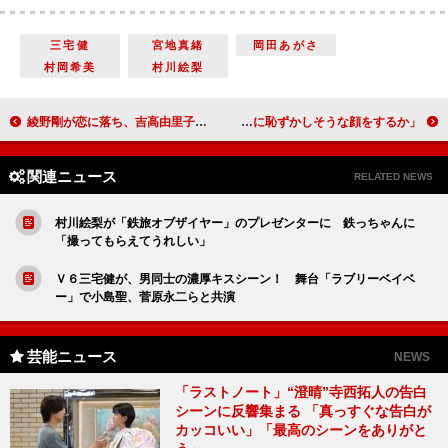
三宅健
宮地真緒
岡田あがさ
村岡希美
村川絵梨
綾野剛が恋に落ち、吉高由里子が恋を叫ぶ ＴＶＣＭで綾野がワイヤアクションに挑戦
高倉健の文化勲章受章が決定 山田洋次監督「どんなに恥ずかしそうな顔をするか」
関連ニュース
RELATED NEWS
村川絵梨が「鉄旅オブザイヤー」のプレゼンターに 鉄っちゃんに
「撮ってもらえてうれしい」
Ｖ６三宅健が、男同士の濃厚キスシーン！ 舞台「ラブリーベイベ
ー」で小島聖、菅原永二らと共演
芸能ニュース
NEWS
「ラストノート」“澄晴”寺西拓人の告白
シーンに反響集まる 「真っすぐな告白が
カッコいい」「最高のシーンをありがと