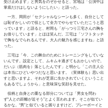
受け止めます」と男気をのぞかせると、宮地は「公演中は
掌底だけはしないようにしたい」と語った。
一方、岡田が「セクシャルなシーンも多く、自分として
は恥ずかしいので役として全力でやらせていただこうと思
っています」と語ると、村岡も「がっつり三宅さんの胸を
お借りしています」とほほ笑んだ。三宅は「ソフトタッチ
で胸をなでられるんです。大人の魅力を感じますね」と語
った。
三宅は「今、この舞台のためにトレーニングをしていな
いんです。設定として、ムキムキ過ぎてもおかしいので。
だいぶ（筋肉を）落としたんです」と明かし「この主人公
は本当にひどいやつだなと思います。（実体験も）思い出
すと思いますよ。それが芝居に生かされていくということ
もあるでしょうから」と意味深な笑顔を見せた。
役柄と自身との重なる部分については「男女を問わ
ず“人との距離が近そう”とよく言われます。そこが似てい
るかな。“男”と似ていると困りますけど。プレーボーイと