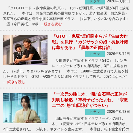
2026年8月6日
ドラマ
「クロスロード ～救命救急の約束～」（テレビ朝日系）の第5話が4日に放送
された。 本作は、救命救急医療の最前線でもがく、若き救命医・救急隊員・
警察官らの正義と成長を描く本格医療ドラマ。（※以下、ネタバレを含みます）
遥（今田美桜）や桐 …
続きを読む
「GTO」“鬼塚”反町隆史らが「告白大作
戦」を決行 「カジサックの娘・梶原叶渚
は華がある」「黒幕の正体は誰」
2026年8月4日
ドラマ
反町隆史が主演するドラマ「GTO」（カンテ
レ・フジテレビ系）の第3話が、3日に放送され
た。（※以下、ネタバレを含みます） 本作は、1998年に放送されて人気を博
した学園ドラマ「GTO」が28年ぶりに連続ドラマとして復活。50代になった“
…
続きを読む
「一次元の挿し木」“唯”白石聖の正体が
判明し騒然 「車椅子だったよね」「宗教
二世の“悠”山田涼介がつらい」
2026年8月3日
ドラマ
山田涼介が主演するドラマ「一次元の挿し
木」（読売テレビ・日本テレビ系）の第5話が、
2日に放送された。（※以下、ネタバレを含みます） 本作は、松下龍之介氏の