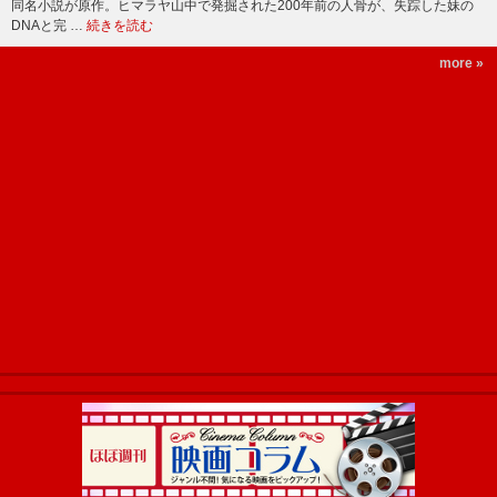
同名小説が原作。ヒマラヤ山中で発掘された200年前の人骨が、失踪した妹の
DNAと完 …
続きを読む
more »