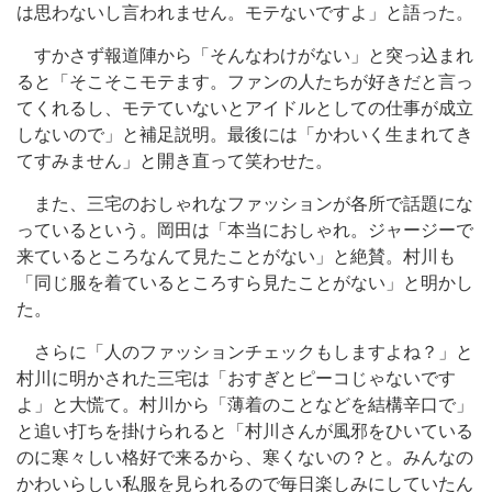
は思わないし言われません。モテないですよ」と語った。
すかさず報道陣から「そんなわけがない」と突っ込まれ
ると「そこそこモテます。ファンの人たちが好きだと言っ
てくれるし、モテていないとアイドルとしての仕事が成立
しないので」と補足説明。最後には「かわいく生まれてき
てすみません」と開き直って笑わせた。
また、三宅のおしゃれなファッションが各所で話題にな
っているという。岡田は「本当におしゃれ。ジャージーで
来ているところなんて見たことがない」と絶賛。村川も
「同じ服を着ているところすら見たことがない」と明かし
た。
さらに「人のファッションチェックもしますよね？」と
村川に明かされた三宅は「おすぎとピーコじゃないです
よ」と大慌て。村川から「薄着のことなどを結構辛口で」
と追い打ちを掛けられると「村川さんが風邪をひいている
のに寒々しい格好で来るから、寒くないの？と。みんなの
かわいらしい私服を見られるので毎日楽しみにしていたん