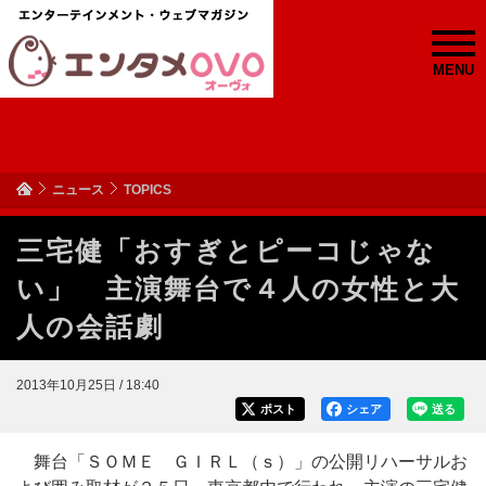
MENU
ニュース
TOPICS
三宅健「おすぎとピーコじゃな
い」 主演舞台で４人の女性と大
人の会話劇
2013年10月25日 / 18:40
ポスト
シェア
送る
舞台「ＳＯＭＥ ＧＩＲＬ（ｓ）」の公開リハーサルお