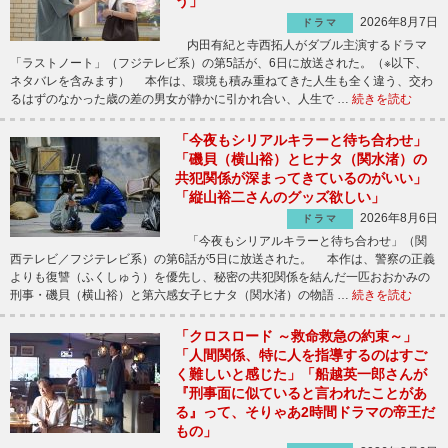
う」
2026年8月7日
ドラマ
内田有紀と寺西拓人がダブル主演するドラマ
「ラストノート」（フジテレビ系）の第5話が、6日に放送された。（※以下、
ネタバレを含みます） 本作は、環境も積み重ねてきた人生も全く違う、交わ
るはずのなかった歳の差の男女が静かに引かれ合い、人生で …
続きを読む
「今夜もシリアルキラーと待ち合わせ」
「磯貝（横山裕）とヒナタ（関水渚）の
共犯関係が深まってきているのがいい」
「縦山裕二さんのグッズ欲しい」
2026年8月6日
ドラマ
「今夜もシリアルキラーと待ち合わせ」（関
西テレビ／フジテレビ系）の第6話が5日に放送された。 本作は、警察の正義
よりも復讐（ふくしゅう）を優先し、秘密の共犯関係を結んだ一匹おおかみの
刑事・磯貝（横山裕）と第六感女子ヒナタ（関水渚）の物語 …
続きを読む
「クロスロード ～救命救急の約束～」
「人間関係、特に人を指導するのはすご
く難しいと感じた」「船越英一郎さんが
『刑事面に似ていると言われたことがあ
る』って、そりゃあ2時間ドラマの帝王だ
もの」