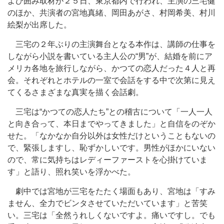
よび囲み取材が２５日、東京都内で行われ、主演の三宅健
のほか、共演者の宮地真緒、岡田あがさ、村岡希美、村川
絵梨が出席した。
三宅の２年ぶりの主演舞台となる本作は、講師の仕事を
しながら小説を書いている主人公の“男”が、結婚を前にア
メリカ各地を旅行しながら、かつての恋人だった４人と再
会。それぞれとホテルの一室で会話をする中で次第に見え
てくるさまざまな真実を描く会話劇。
三宅は“かつての恋人たち”との稽古について「一人一人
と向き合って、本日までやってきました」と自信をのぞか
せた。「なかなか自分以外は女性だけということもないの
で、緊張しますし、恥ずかしいです。男性がほかにいない
ので、常に気持ちはレディーファーストを心掛けていま
す」と語り、照れ笑いを浮かべた。
劇中では宮地が三宅をたたく場面もあり、宮地は「すみ
ません、全力でビンタさせていただいています」と苦笑
い。三宅は「全然うれしくないですよ。痛いですし。でも