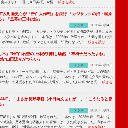
を含みます） 遥（今田美桜）や桐 …
続きを読む
鬼塚”反町隆史らが「告白大作戦」を決行 「カジサックの娘・梶原
る」「黒幕の正体は誰」
2026年8月4日
ドラマ
するドラマ「GTO」（カンテレ・フジテレビ系）の第3話が、3日に放送
下、ネタバレを含みます） 本作は、1998年に放送されて人気を博した学
」が28年ぶりに連続ドラマとして復活。50代になった“ …
続きを読む
し木」“唯”白石聖の正体が判明し騒然 「車椅子だったよね」
“悠”山田涼介がつらい」
2026年8月3日
ドラマ
するドラマ「一次元の挿し木」（読売テレビ・日本テレビ系）の第5話
された。（※以下、ネタバレを含みます） 本作は、松下龍之介氏の同名小
ヤ山中で発掘された200年前の人骨が、失踪した妹のDNAと完 …
続きを
IVANT」「まさか長野専務（小日向文世）が…」「こうなると皆
る」
2026年8月3日
ドラマ
（TBS系）の第12話が2日に放送された。 本作は、2023年夏、日本中を
マの続編。乃木憂助（堺雅人）の冒険には、まだ続きがあった。前作のラ
結する物語。“世界を巻き込む大きな渦”が、ついに別 …
続きを読む