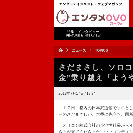
特集・インタビュー
FEATURE & INTERVIEW
ニュース
TOPICS
さだまさし、ソロコ
金”乗り越え「よう
2013年7月17日 / 19:34
１７日、都内の日本武道館でソロとし
ーのさだまさしが、本番に先立ち、同
オリコン株式会社の小池恒社長から４
さまが来てくださった。いいコンディ