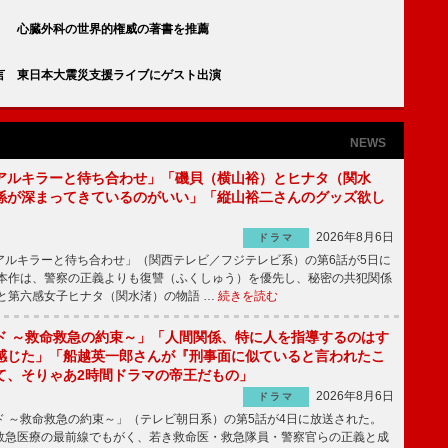
」 心臓外科の世界的権威の著書を推薦
言 東日本大震災支援ライブにゲスト出演
NEWS
アルキラーと待ち合わせ」「磯貝（横山裕）とヒナタ（関水
係が深まってきているのがいい」「縦山裕二さんのグッズ欲し
2026年8月6日
ドラマ
ルキラーと待ち合わせ」（関西テレビ／フジテレビ系）の第6話が5日に
本作は、警察の正義よりも復讐（ふくしゅう）を優先し、秘密の共犯関係
と第六感女子ヒナタ（関水渚）の物語 …
続きを読む
ド ～救命救急の約束～」「人間関係、特に人を指導するのはす
感じた」「船越英一郎さんが『刑事面に似ていると言われたこ
て、そりゃあ2時間ドラマの帝王だもの」
2026年8月6日
ドラマ
 ～救命救急の約束～」（テレビ朝日系）の第5話が4日に放送された。
急医療の最前線でもがく、若き救命医・救急隊員・警察官らの正義と成