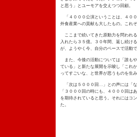
と思う」とユーモアを交えつつ回顧。
「４０００公演ということは、４００
外食産業への貢献も大したもの。これぞ
ここまで続いてきた原動力を問われる
入れたら３５億。３０年間、返し続け
が、ようやく今、自分のペースで活動
また、今後の活動については「誰もや
ている」と新たな展開を示唆し「これ
ってすごいな、と世界が思うものを生
「次は５０００回…」との声には「な
「３０００回の時にも、４０００回は
を期待されていると思う。それにはコ
た。