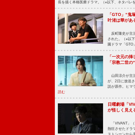
長を描く本格医療ドラマ。（※以下、ネタバレ
「GTO」“
叶渚は華があ
反町隆史が主演
された。（※以
園ドラマ「GTO
「一次元の挿
「宗教二世の
山田涼介が主演
が、2日に放送
説が原作。ヒマラ
読む
日曜劇場「V
が怪しく見え
「VIVANT」
熱狂させたドラ
ストシーンから直