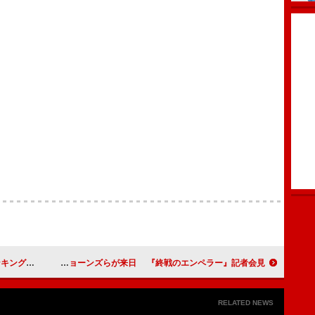
１日から放送
Ｍ・フォックス、Ｔ・Ｌ・ジョーンズらが来日 『終戦のエンペラー』記者会見
RELATED NEWS