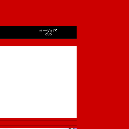
オーヴォ
OVO