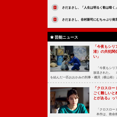
さだまさし、「人生は明るく歌は暗く
さだまさし、谷村新司にむちゃぶり発
芸能ニュース
「今夜もシリ
渚）の共犯関
い」
「今夜もシリア
放送された。 
を結んだ一匹おおかみの刑事・磯貝（横山裕）
「クロスロー
ごく難しいと
とがある』っ
「クロスロード
本作は、救命救