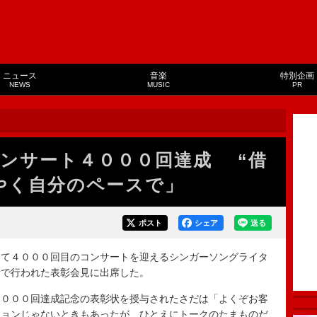
ニュース
音楽
特別企画
NEWS
MUSIC
PR
ンサート４０００回達成 “借
やく自分のペースで」
ポスト
シェア
送る
て４０００回目のコンサートを迎えるシンガーソングライタ
所で行われた表彰会見に出席した。
０００回達成記念の表彰状を授与されたさだは「よくぞお客
ションじゃないときもあったが、ひとえにトークのたまものだ