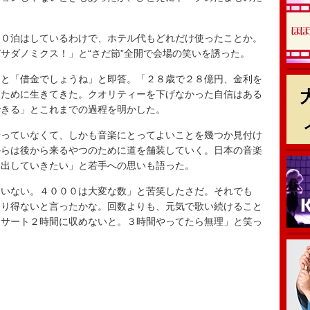
０泊はしているわけで、ホテル代もどれだけ使ったことか。
サダノミクス！」と“さだ節”全開で会場の笑いを誘った。
と「借金でしょうね」と即答。「２８歳で２８億円、金利を
るために生きてきた。クオリティーを下げなかった自信はある
できる」とこれまでの過程を明かした。
っていなくて、しかも音楽にとってよいことを幾つか見付け
からは後から来るやつのために道を舗装していく。日本の音楽
み出していきたい」と若手への思いも語った。
いない。４０００は大変な数」と苦笑したさだ。それでも
あり得ないと言ったかな。回数よりも、元気で歌い続けること
ンサート２時間に収めないと。３時間やってたら無理」と笑っ