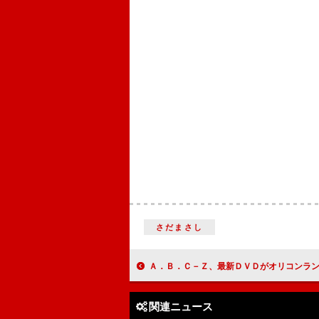
さだまさし
Ａ．Ｂ．Ｃ－Ｚ、最新ＤＶＤがオリコンランキング首位獲得 初の冠番組が２
関連ニュース