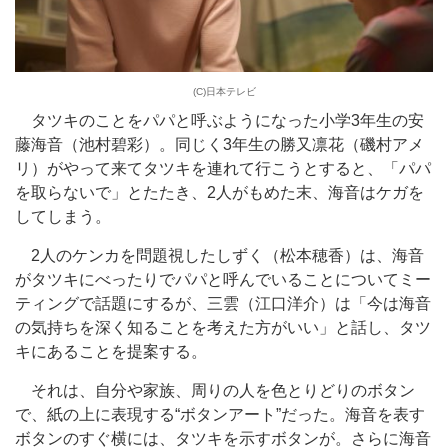
(C)日本テレビ
タツキのことをパパと呼ぶようになった小学3年生の安
藤海音（池村碧彩）。同じく3年生の勝又凛花（磯村アメ
リ）がやって来てタツキを連れて行こうとすると、「パパ
を取らないで」とたたき、2人がもめた末、海音はケガを
してしまう。
2人のケンカを問題視したしずく（松本穂香）は、海音
がタツキにべったりでパパと呼んでいることについてミー
ティングで話題にするが、三雲（江口洋介）は「今は海音
の気持ちを深く知ることを考えた方がいい」と話し、タツ
キにあることを提案する。
それは、自分や家族、周りの人を色とりどりのボタン
で、紙の上に表現する“ボタンアート”だった。海音を表す
ボタンのすぐ横には、タツキを示すボタンが。さらに海音