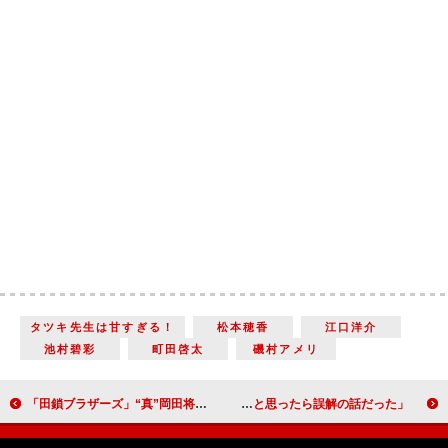
タツキ先生は甘すぎる！
松本穂香
江口洋介
池村碧彩
町田啓太
磯村アメリ
「田鎖ブラザーズ」“真”岡田将生のラストの展開に心配の声 「ダークサイドに堕ちるのか」「“小夜子”渡辺真起子のねらいは何」
日曜劇場「ＧＩＦＴ」「涼（山田裕貴）が心臓の病気？ 伍鉄（堤真一）が逆恨みでたたかれる？ もう8話だよ。大丈夫なの」「和解の話かと思ったら誤解の話だった」