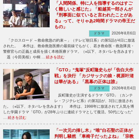
「人間関係、特に人を指導するのはすご
く難しいと感じた」「船越英一郎さんが
『刑事面に似ていると言われたことがあ
る』って、そりゃあ2時間ドラマの帝王だ
もの」
2026年8月6日
ドラマ
「クロスロード ～救命救急の約束～」（テレビ朝日系）の第5話が4日に放送
された。 本作は、救命救急医療の最前線でもがく、若き救命医・救急隊員・
警察官らの正義と成長を描く本格医療ドラマ。（※以下、ネタバレを含みます）
遥（今田美桜）や桐 …
続きを読む
「GTO」“鬼塚”反町隆史らが「告白大作
戦」を決行 「カジサックの娘・梶原叶渚
は華がある」「黒幕の正体は誰」
2026年8月4日
ドラマ
反町隆史が主演するドラマ「GTO」（カンテ
レ・フジテレビ系）の第3話が、3日に放送され
た。（※以下、ネタバレを含みます） 本作は、1998年に放送されて人気を博
した学園ドラマ「GTO」が28年ぶりに連続ドラマとして復活。50代になった“
…
続きを読む
「一次元の挿し木」“唯”白石聖の正体が
判明し騒然 「車椅子だったよね」「宗教