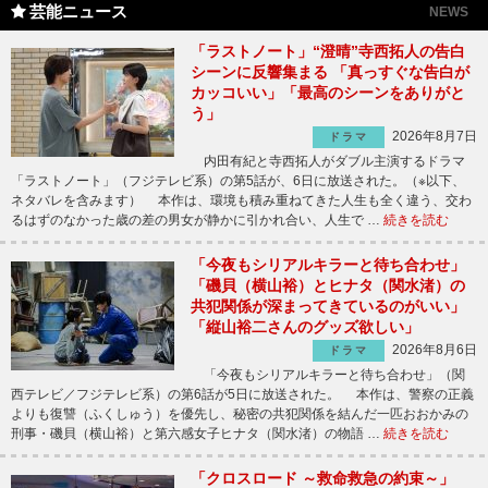
芸能ニュース
NEWS
「ラストノート」“澄晴”寺西拓人の告白
シーンに反響集まる 「真っすぐな告白が
カッコいい」「最高のシーンをありがと
う」
2026年8月7日
ドラマ
内田有紀と寺西拓人がダブル主演するドラマ
「ラストノート」（フジテレビ系）の第5話が、6日に放送された。（※以下、
ネタバレを含みます） 本作は、環境も積み重ねてきた人生も全く違う、交わ
るはずのなかった歳の差の男女が静かに引かれ合い、人生で …
続きを読む
「今夜もシリアルキラーと待ち合わせ」
「磯貝（横山裕）とヒナタ（関水渚）の
共犯関係が深まってきているのがいい」
「縦山裕二さんのグッズ欲しい」
2026年8月6日
ドラマ
「今夜もシリアルキラーと待ち合わせ」（関
西テレビ／フジテレビ系）の第6話が5日に放送された。 本作は、警察の正義
よりも復讐（ふくしゅう）を優先し、秘密の共犯関係を結んだ一匹おおかみの
刑事・磯貝（横山裕）と第六感女子ヒナタ（関水渚）の物語 …
続きを読む
「クロスロード ～救命救急の約束～」