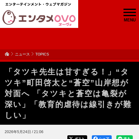
MENU
ニュース
TOPICS
「タツキ先生は甘すぎる！」“タ
ツキ”町田啓太と“蒼空”山岸想が
対面へ 「タツキと蒼空は亀裂が
深い」「教育的虐待は線引きが難
しい」
2026年5月24日 / 21:06
ポスト
シェア
送る