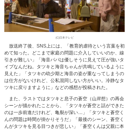
(C)日本テレビ
放送終了後、SNS上には、「教育的虐待という言葉を初
めて知った。どこまで家庭の問題に介入していいのか、線
引きが難しい」「海音パパは優しそうに見えて圧が強いタ
イプなんだね。タツキと海音ちゃんが共鳴しているように
見えた」「タツキの幼少期と海音の姿が重なってしまうの
は仕方がないけれど、公私混同しない方がいい。冷静なタ
ツキに戻りますように」などの感想が投稿された。
また、ラストではタツキと息子の蒼空（山岸想）の再会
シーンが描かれたことから、「タツキが蒼空と話ができた
のは一歩前進だけれど、亀裂が深い…」「タツキと蒼空く
んの問題は時間が掛かりそうだ」「最後のシーン、蒼空く
んがタツキを見る目つきが悲しい」「蒼空くんは父親に本