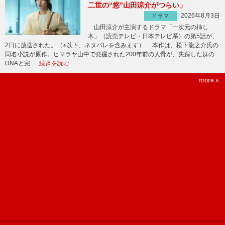
二世の“悠”山田涼介がつらい」
2026年8月3日
ドラマ
山田涼介が主演するドラマ「一次元の挿し
木」（読売テレビ・日本テレビ系）の第5話が、
2日に放送された。（※以下、ネタバレを含みます） 本作は、松下龍之介氏の
同名小説が原作。ヒマラヤ山中で発掘された200年前の人骨が、失踪した妹の
DNAと完 …
続きを読む
more »