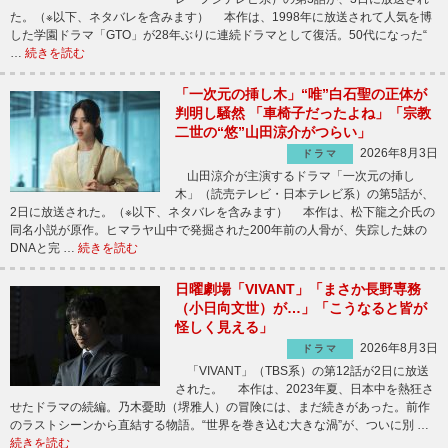
た。（※以下、ネタバレを含みます） 本作は、1998年に放送されて人気を博
した学園ドラマ「GTO」が28年ぶりに連続ドラマとして復活。50代になった“
…
続きを読む
「一次元の挿し木」“唯”白石聖の正体が
判明し騒然 「車椅子だったよね」「宗教
二世の“悠”山田涼介がつらい」
2026年8月3日
ドラマ
山田涼介が主演するドラマ「一次元の挿し
木」（読売テレビ・日本テレビ系）の第5話が、
2日に放送された。（※以下、ネタバレを含みます） 本作は、松下龍之介氏の
同名小説が原作。ヒマラヤ山中で発掘された200年前の人骨が、失踪した妹の
DNAと完 …
続きを読む
日曜劇場「VIVANT」「まさか長野専務
（小日向文世）が…」「こうなると皆が
怪しく見える」
2026年8月3日
ドラマ
「VIVANT」（TBS系）の第12話が2日に放送
された。 本作は、2023年夏、日本中を熱狂さ
せたドラマの続編。乃木憂助（堺雅人）の冒険には、まだ続きがあった。前作
のラストシーンから直結する物語。“世界を巻き込む大きな渦”が、ついに別 …
続きを読む