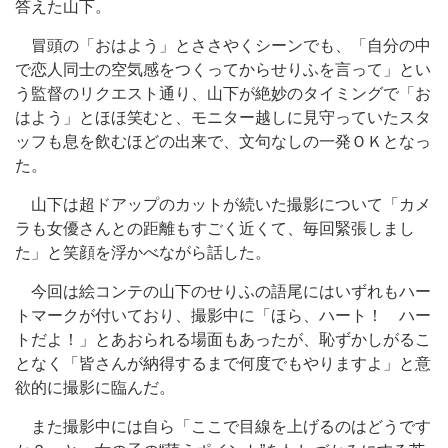
答えた山下。
冒頭の「おはよう」とささやくシーンでも、「自分の中
で恋人同士の空気感をつくってからせりふを言って」とい
う監督のリクエスト通り、山下が絶妙のタイミングで「お
はよう」とほほ笑むと、モニター越しに見守っていたスタ
ッフも息を飲むほどの出来で、文句なしの一発ＯＫとなっ
た。
山下は超ドアップのカットが続いた撮影について「カメ
ラも女優さんとの距離もすごく近くて、毎回緊張しまし
た」と笑顔を浮かべながら話した。
今回は絵コンテの山下のせりふの語尾にはいずれもハー
トマークが付いており、撮影中に「ほら、ハート！ ハー
トだよ！」とあおられる場面もあったが、恥ずかしがるこ
となく「皆さんが納得するまで何度でもやりますよ」と意
欲的に撮影に臨んだ。
また撮影中には自ら「ここで目線を上げるのはどうです