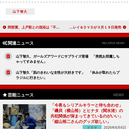
山下智久
阿部寛、上戸彩との混浴は「不思議な癒やし」 上戸も「すごく心地よかった」
中居正広主演の劇場版『ＡＴＡＲＵ～』 ブルーレイ＆ＤＶＤが３月１９日発売
関連ニュース
RELATED NEWS
山下智久、ガールズアワードにサプライズ登場 「突然お邪魔しち
ゃってすみません」
山下智久「肌のきれいな女性が大好きです」 「休みが取れたらブ
ラジルに行きたい」
芸能ニュース
NEWS
「今夜もシリアルキラーと待ち合わせ」
「磯貝（横山裕）とヒナタ（関水渚）の
共犯関係が深まってきているのがいい」
「縦山裕二さんのグッズ欲しい」
2026年8月6日
ドラマ