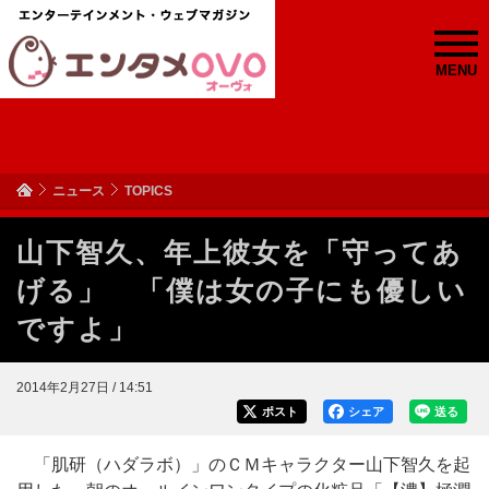
MENU
ニュース
TOPICS
山下智久、年上彼女を「守ってあ
げる」 「僕は女の子にも優しい
ですよ」
2014年2月27日 / 14:51
ポスト
シェア
送る
「肌研（ハダラボ）」のＣＭキャラクター山下智久を起