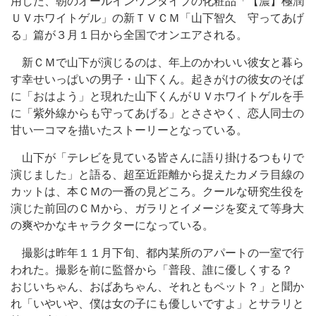
用した、朝のオールインワンタイプの化粧品「【濃】極潤
ＵＶホワイトゲル」の新ＴＶＣＭ「山下智久 守ってあげ
る」篇が３月１日から全国でオンエアされる。
新ＣＭで山下が演じるのは、年上のかわいい彼女と暮ら
す幸せいっぱいの男子・山下くん。起きがけの彼女のそば
に「おはよう」と現れた山下くんがＵＶホワイトゲルを手
に「紫外線からも守ってあげる」とささやく、恋人同士の
甘い一コマを描いたストーリーとなっている。
山下が「テレビを見ている皆さんに語り掛けるつもりで
演じました」と語る、超至近距離から捉えたカメラ目線の
カットは、本ＣＭの一番の見どころ。クールな研究生役を
演じた前回のＣＭから、ガラリとイメージを変えて等身大
の爽やかなキャラクターになっている。
撮影は昨年１１月下旬、都内某所のアパートの一室で行
われた。撮影を前に監督から「普段、誰に優しくする？
おじいちゃん、おばあちゃん、それともペット？」と聞か
れ「いやいや、僕は女の子にも優しいですよ」とサラリと