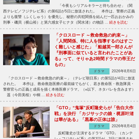
「今夜もシリアルキラーと待ち合わせ」（関
西テレビ／フジテレビ系）の第6話が5日に放送された。 本作は、警察の正義
よりも復讐（ふくしゅう）を優先し、秘密の共犯関係を結んだ一匹おおかみの
刑事・磯貝（横山裕）と第六感女子ヒナタ（関水渚）の物語 …
続きを読む
「クロスロード ～救命救急の約束～」
「人間関係、特に人を指導するのはすご
く難しいと感じた」「船越英一郎さんが
『刑事面に似ていると言われたことがあ
る』って、そりゃあ2時間ドラマの帝王だ
もの」
2026年8月6日
ドラマ
「クロスロード ～救命救急の約束～」（テレビ朝日系）の第5話が4日に放送
された。 本作は、救命救急医療の最前線でもがく、若き救命医・救急隊員・
警察官らの正義と成長を描く本格医療ドラマ。（※以下、ネタバレを含みます）
遥（今田美桜）や桐 …
続きを読む
「GTO」“鬼塚”反町隆史らが「告白大作
戦」を決行 「カジサックの娘・梶原叶渚
は華がある」「黒幕の正体は誰」
2026年8月4日
ドラマ
反町隆史が主演するドラマ「GTO」（カンテ
レ・フジテレビ系）の第3話が、3日に放送され