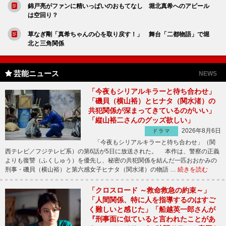
錦戸亮がファンに精いっぱいのおもてなし 堀北真希へのアピール
は空回り？
草なぎ剛「真希ちゃんの心を取り戻す！」 舞台「二都物語」で堀
北と三角関係
芸能ニュース
NEWS
「今夜もシリアルキラーと待ち合わせ」
「磯貝（横山裕）とヒナタ（関水渚）の
共犯関係が深まってきているのがいい」
「縦山裕二さんのグッズ欲しい」
2026年8月6日
ドラマ
「今夜もシリアルキラーと待ち合わせ」（関
西テレビ／フジテレビ系）の第6話が5日に放送された。 本作は、警察の正義
よりも復讐（ふくしゅう）を優先し、秘密の共犯関係を結んだ一匹おおかみの
刑事・磯貝（横山裕）と第六感女子ヒナタ（関水渚）の物語 …
続きを読む
「クロスロード ～救命救急の約束～」
「人間関係、特に人を指導するのはすご
く難しいと感じた」「船越英一郎さんが
『刑事面に似ていると言われたことがあ