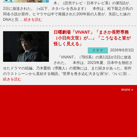
木」（読売テレビ・日本テレビ系）の第5話が、
2日に放送された。（※以下、ネタバレを含みます） 本作は、松下龍之介氏の
同名小説が原作。ヒマラヤ山中で発掘された200年前の人骨が、失踪した妹の
DNAと完 …
続きを読む
日曜劇場「VIVANT」「まさか長野専務
（小日向文世）が…」「こうなると皆が
怪しく見える」
2026年8月3日
ドラマ
「VIVANT」（TBS系）の第12話が2日に放送
された。 本作は、2023年夏、日本中を熱狂さ
せたドラマの続編。乃木憂助（堺雅人）の冒険には、まだ続きがあった。前作
のラストシーンから直結する物語。“世界を巻き込む大きな渦”が、ついに別 …
続きを読む
more »