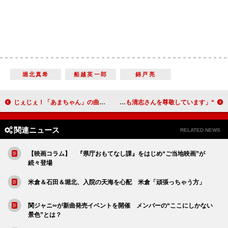
堀北真希
船越英一郎
錦戸亮
じぇじぇ！「あまちゃん」の曲が配信開始 リリースの要望殺到、サントラも６月発売
“ビッグダディ”元妻・美奈子さんが出版イベント 「今でも清志さんを尊敬しています」
関連ニュース
RELATED NEWS
【映画コラム】 『県庁おもてなし課』をはじめ“ご当地映画”が
続々登場
米倉＆石田＆堀北、入院の天海を心配 米倉「頑張っちゃう方」
関ジャニ∞が新曲発売イベントを開催 メンバーの“ここにしかない
景色”とは？