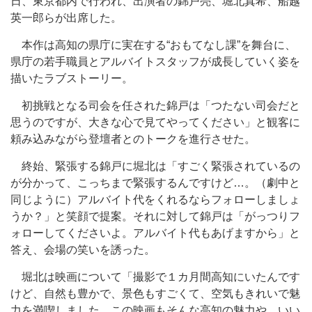
日、東京都内で行われ、出演者の錦戸亮、堀北真希、船越
英一郎らが出席した。
本作は高知の県庁に実在する“おもてなし課”を舞台に、
県庁の若手職員とアルバイトスタッフが成長していく姿を
描いたラブストーリー。
初挑戦となる司会を任された錦戸は「つたない司会だと
思うのですが、大きな心で見てやってください」と観客に
頼み込みながら登壇者とのトークを進行させた。
終始、緊張する錦戸に堀北は「すごく緊張されているの
が分かって、こっちまで緊張するんですけど…。（劇中と
同じように）アルバイト代をくれるならフォローしましょ
うか？」と笑顔で提案。それに対して錦戸は「がっつりフ
ォローしてくださいよ。アルバイト代もあげますから」と
答え、会場の笑いを誘った。
堀北は映画について「撮影で１カ月間高知にいたんです
けど、自然も豊かで、景色もすごくて、空気もきれいで魅
力を満喫しました。この映画もそんな高知の魅力や、いい