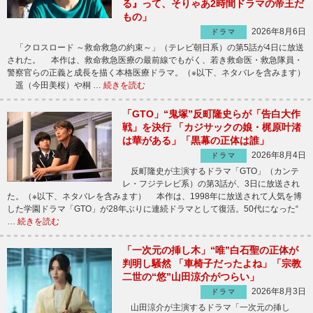
る』って、そりゃあ2時間ドラマの帝王だ
もの」
2026年8月6日
ドラマ
「クロスロード ～救命救急の約束～」（テレビ朝日系）の第5話が4日に放送
された。 本作は、救命救急医療の最前線でもがく、若き救命医・救急隊員・
警察官らの正義と成長を描く本格医療ドラマ。（※以下、ネタバレを含みます）
遥（今田美桜）や桐 …
続きを読む
「GTO」“鬼塚”反町隆史らが「告白大作
戦」を決行 「カジサックの娘・梶原叶渚
は華がある」「黒幕の正体は誰」
2026年8月4日
ドラマ
反町隆史が主演するドラマ「GTO」（カンテ
レ・フジテレビ系）の第3話が、3日に放送され
た。（※以下、ネタバレを含みます） 本作は、1998年に放送されて人気を博
した学園ドラマ「GTO」が28年ぶりに連続ドラマとして復活。50代になった“
…
続きを読む
「一次元の挿し木」“唯”白石聖の正体が
判明し騒然 「車椅子だったよね」「宗教
二世の“悠”山田涼介がつらい」
2026年8月3日
ドラマ
山田涼介が主演するドラマ「一次元の挿し