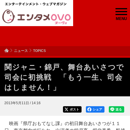
MENU
ニュース
TOPICS
関ジャニ・錦戸、舞台あいさつで
司会に初挑戦 「もう一生、司会
はしません！」
2013年5月11日 / 14:16
ポスト
シェア
送る
映画『県庁おもてなし課』の初日舞台あいさつが１１