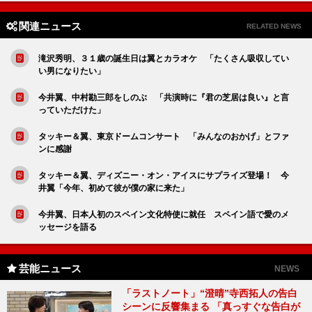
関連ニュース
RELATED NEWS
滝沢秀明、３１歳の誕生日は翼とカラオケ 「たくさん吸収してい
い男になりたい」
今井翼、中村勘三郎をしのぶ 「共演時に『君の芝居は良い』と言
っていただけた」
タッキー＆翼、東京ドームコンサート 「みんなのおかげ」とファ
ンに感謝
タッキー＆翼、ディズニー・オン・アイスにサプライズ登場！ 今
井翼「今年、初めて彼が僕の家に来た」
今井翼、日本人初のスペイン文化特使に就任 スペイン語で愛のメ
ッセージを語る
芸能ニュース
NEWS
「ラストノート」“澄晴”寺西拓人の告白
シーンに反響集まる 「真っすぐな告白が