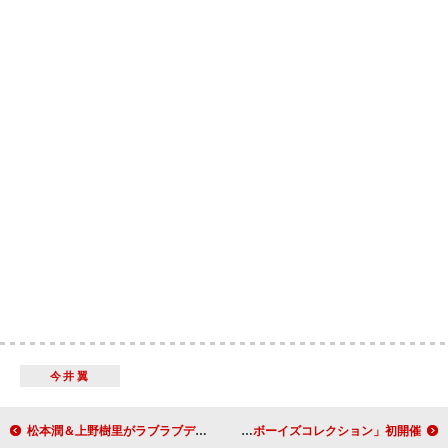
今井翼
松本潤＆上野樹里がラブラブデート？ 映画『陽だまりの彼女』１０月１２日公開
男子モデルが大胆なパンツ姿でウオーキング！ 「東京ボーイズコレクション」初開催