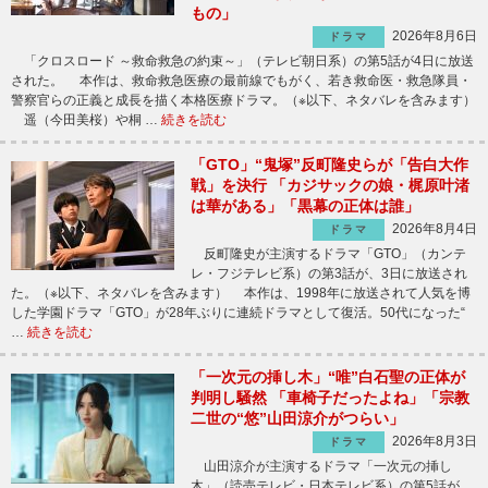
もの」
2026年8月6日
ドラマ
「クロスロード ～救命救急の約束～」（テレビ朝日系）の第5話が4日に放送
された。 本作は、救命救急医療の最前線でもがく、若き救命医・救急隊員・
警察官らの正義と成長を描く本格医療ドラマ。（※以下、ネタバレを含みます）
遥（今田美桜）や桐 …
続きを読む
「GTO」“鬼塚”反町隆史らが「告白大作
戦」を決行 「カジサックの娘・梶原叶渚
は華がある」「黒幕の正体は誰」
2026年8月4日
ドラマ
反町隆史が主演するドラマ「GTO」（カンテ
レ・フジテレビ系）の第3話が、3日に放送され
た。（※以下、ネタバレを含みます） 本作は、1998年に放送されて人気を博
した学園ドラマ「GTO」が28年ぶりに連続ドラマとして復活。50代になった“
…
続きを読む
「一次元の挿し木」“唯”白石聖の正体が
判明し騒然 「車椅子だったよね」「宗教
二世の“悠”山田涼介がつらい」
2026年8月3日
ドラマ
山田涼介が主演するドラマ「一次元の挿し
木」（読売テレビ・日本テレビ系）の第5話が、