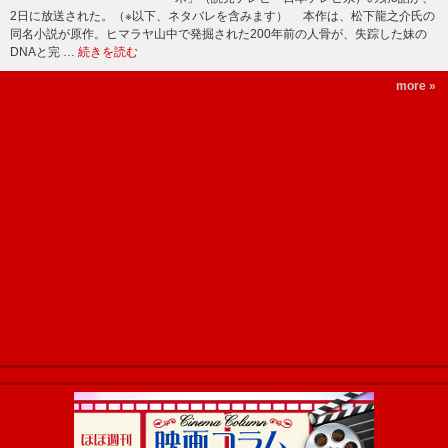
2日に放送された。（※以下、ネタバレを含みます） 本作は、松下龍之介氏の
同名小説が原作。ヒマラヤ山中で発掘された200年前の人骨が、失踪した妹の
DNAと完 …
続きを読む
more »