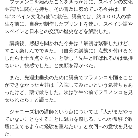
フラメンコを始めたことをきっかけに、スペインの文化
や言語に関心を持ち、その普及に努めている今井は、昨
年“スペイン文化特使”に就任。講義では、約４００人の学
生を前に、自身が制作したプリントを使い、スペイン語や
スペインと日本との交流の歴史などを解説した。
講義後、感想を聞かれた今井は「最初は緊張したけど、
すごく楽しんでできた。（自分の講義に）点数を付けると
したら七十五点ぐらい」と話し「先生と呼ばれるのは気持
ちいい。快感でした」と笑顔を浮かべた。
また、先週虫垂炎のために講義でフラメンコを踊ること
ができなかった今井は「入院してみたいという気持ちもあ
ったけど、薬で散らした。次は学生の前でフラメンコを見
せられたら」と語った。
ジャニーズ初の講師という点については「人がまだやっ
ていないことをすることに魅力を感じる。いつか常駐で教
壇に立てるように経験を重ねたい」と次回への意欲を見せ
た。