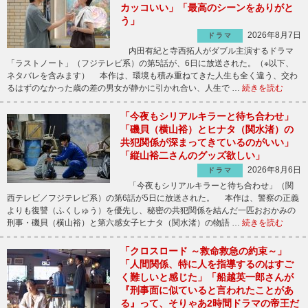
カッコいい」「最高のシーンをありがと
う」
2026年8月7日
ドラマ
内田有紀と寺西拓人がダブル主演するドラマ
「ラストノート」（フジテレビ系）の第5話が、6日に放送された。（※以下、
ネタバレを含みます） 本作は、環境も積み重ねてきた人生も全く違う、交わ
るはずのなかった歳の差の男女が静かに引かれ合い、人生で …
続きを読む
「今夜もシリアルキラーと待ち合わせ」
「磯貝（横山裕）とヒナタ（関水渚）の
共犯関係が深まってきているのがいい」
「縦山裕二さんのグッズ欲しい」
2026年8月6日
ドラマ
「今夜もシリアルキラーと待ち合わせ」（関
西テレビ／フジテレビ系）の第6話が5日に放送された。 本作は、警察の正義
よりも復讐（ふくしゅう）を優先し、秘密の共犯関係を結んだ一匹おおかみの
刑事・磯貝（横山裕）と第六感女子ヒナタ（関水渚）の物語 …
続きを読む
「クロスロード ～救命救急の約束～」
「人間関係、特に人を指導するのはすご
く難しいと感じた」「船越英一郎さんが
『刑事面に似ていると言われたことがあ
る』って、そりゃあ2時間ドラマの帝王だ