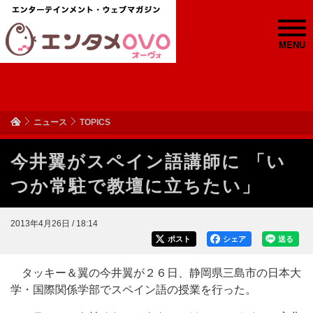
MENU
ニュース
TOPICS
今井翼がスペイン語講師に 「い
つか常駐で教壇に立ちたい」
2013年4月26日 / 18:14
ポスト
シェア
送る
タッキー＆翼の今井翼が２６日、静岡県三島市の日本大
学・国際関係学部でスペイン語の授業を行った。