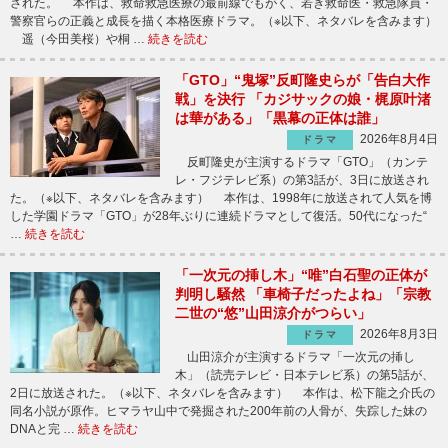
された。 本作は、救命救急医療の最前線でもがく、若き救命医・救急隊員・
警察官らの正義と成長を描く本格医療ドラマ。（※以下、ネタバレを含みます）
遥（今田美桜）や桐 …
続きを読む
「GTO」“鬼塚”反町隆史らが「告白大作
戦」を決行 「カジサックの娘・梶原叶渚
は華がある」「黒幕の正体は誰」
2026年8月4日
ドラマ
反町隆史が主演するドラマ「GTO」（カンテ
レ・フジテレビ系）の第3話が、3日に放送され
た。（※以下、ネタバレを含みます） 本作は、1998年に放送されて人気を博
した学園ドラマ「GTO」が28年ぶりに連続ドラマとして復活。50代になった“
…
続きを読む
「一次元の挿し木」“唯”白石聖の正体が
判明し騒然 「車椅子だったよね」「宗教
二世の“悠”山田涼介がつらい」
2026年8月3日
ドラマ
山田涼介が主演するドラマ「一次元の挿し
木」（読売テレビ・日本テレビ系）の第5話が、
2日に放送された。（※以下、ネタバレを含みます） 本作は、松下龍之介氏の
同名小説が原作。ヒマラヤ山中で発掘された200年前の人骨が、失踪した妹の
DNAと完 …
続きを読む