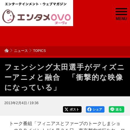
MENU
ニュース
TOPICS
フェンシング太田選手がディズニ
ーアニメと融合 「衝撃的な映像
になっている」
2013年2月4日 / 19:36
ポスト
シェア
送る
トーク番組「フィニアスとファーブのトークしまショ