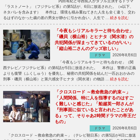
内田有紀と寺西拓人がダブル主演するドラマ
「ラストノート」（フジテレビ系）の第5話が、6日に放送された。（※以下、
ネタバレを含みます） 本作は、環境も積み重ねてきた人生も全く違う、交わ
るはずのなかった歳の差の男女が静かに引かれ合い、人生で …
続きを読む
「今夜もシリアルキラーと待ち合わせ」
「磯貝（横山裕）とヒナタ（関水渚）の
共犯関係が深まってきているのがいい」
「縦山裕二さんのグッズ欲しい」
2026年8月6日
ドラマ
「今夜もシリアルキラーと待ち合わせ」（関
西テレビ／フジテレビ系）の第6話が5日に放送された。 本作は、警察の正義
よりも復讐（ふくしゅう）を優先し、秘密の共犯関係を結んだ一匹おおかみの
刑事・磯貝（横山裕）と第六感女子ヒナタ（関水渚）の物語 …
続きを読む
「クロスロード ～救命救急の約束～」
「人間関係、特に人を指導するのはすご
く難しいと感じた」「船越英一郎さんが
『刑事面に似ていると言われたことがあ
る』って、そりゃあ2時間ドラマの帝王だ
もの」
2026年8月6日
ドラマ
「クロスロード ～救命救急の約束～」（テレビ朝日系）の第5話が4日に放送