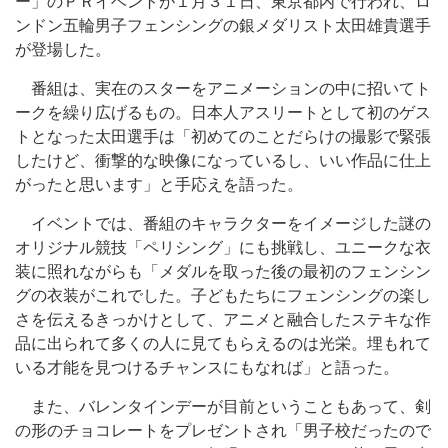
ー」のＰＲイベントが１月３１日、東京都内で行われ、ロ
ンドン五輪男子フェンシングの銀メダリスト太田雄貴選手
が登場した。
番組は、実在のスターをアニメーションの中に招いてト
ークを繰り広げるもの。日本人アスリートとして初のゲス
トとなった太田選手は「初めてのことだらけの撮影で緊張
したけど、衝撃的な映像になっているし、いい作品に仕上
がったと思います」と手応えを語った。
イベントでは、番組のキャラクターをイメージした謎の
オリジナル競技「ペリシング」にも挑戦し、ユニークな衣
装に照れながらも「メダルを取った後の最初のフェンシン
グの衣装がこれでした。子どもたちにフェンシングの楽し
さを伝えるきっかけとして、アニメと融合したステキな作
品に出られて多くの人に見てもらえるのは光栄。埋もれて
いる才能を見つけるチャンスにもなれば」と語った。
また、バレンタインデーが目前ということもあって、剣
の形のチョコレートをプレゼントされ「男子校だったので