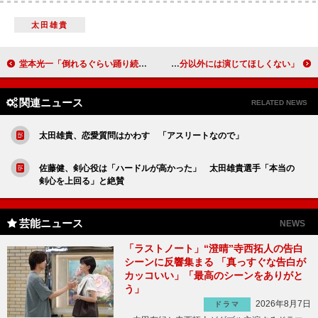
太田雄貴
堂本光一「倒れるぐらい踊り続けました」 「Ｅｎｄｌｅｓｓ ＳＨＯＣＫ」公開稽古
滝沢秀明「結婚は先輩方がまだなので…」 「義経は自分以外には演じてほしくない」
関連ニュース
RELATED NEWS
太田雄貴、恋愛質問はかわす 「アスリートなので」
佐藤健、剣心役は「ハードルが高かった」 太田雄貴選手「本当の
剣心を上回る」と絶賛
芸能ニュース
NEWS
「ラストノート」“澄晴”寺西拓人の告白
シーンに反響集まる 「真っすぐな告白が
カッコいい」「最高のシーンをありがと
う」
2026年8月7日
ドラマ