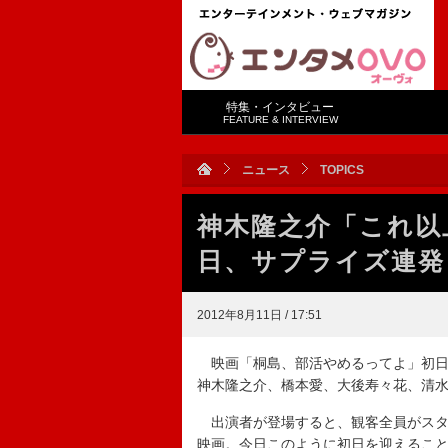
特集・インタビュー
FEATURE & INTERVIEW
ニュース
TOPICS
神木隆之介「これ以
日、サプライズ連発
2012年8月11日 / 17:51
映画「桐島、部活やめるってよ」初日
神木隆之介、橋本愛、大後寿々花、清
出演者が登場すると、観客全員がスタ
映画。今日このように初日を迎えるこ