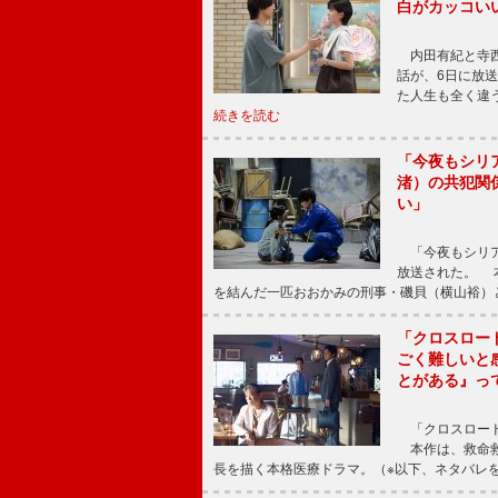
白がカッコい
内田有紀と寺西
話が、6日に放
た人生も全く違
続きを読む
「今夜もシリ
渚）の共犯関
い」
「今夜もシリア
放送された。 
を結んだ一匹おおかみの刑事・磯貝（横山裕）
「クロスロー
ごく難しいと
とがある』っ
「クロスロード
本作は、救命救
長を描く本格医療ドラマ。（※以下、ネタバレ