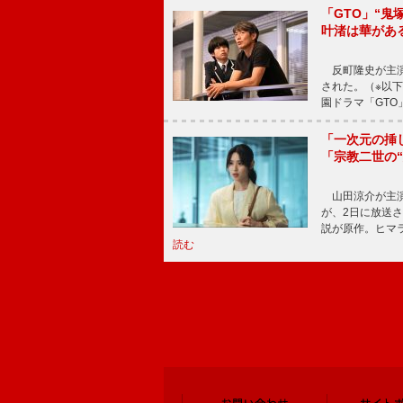
「GTO」“
叶渚は華があ
反町隆史が主演
された。（※以
園ドラマ「GTO
「一次元の挿
「宗教二世の
山田涼介が主演
が、2日に放送
説が原作。ヒマラ
読む