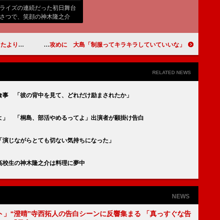
ライズの連続だった初日舞台
さつで、笑顔の神木隆之介
央）
なかった」
山田孝之と大島優子が高校生から質問攻めに 大島「制服ってキラキラしていていいな」
RELATED NEWS
食事 「彼の背中を見て、どれだけ励まされたか」
よ」 「桐島、部活やめるってよ」出演者が願掛け告白
「演じながらとても切ない気持ちになった」
高校生の神木隆之介は料理に夢中
NEWS
ト」“澄晴”寺西拓人の告白シーンに反響集まる 「真っすぐな告