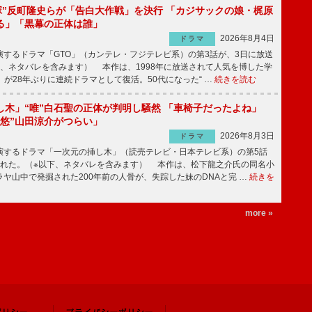
鬼塚”反町隆史らが「告白大作戦」を決行 「カジサックの娘・梶原
る」「黒幕の正体は誰」
2026年8月4日
ドラマ
するドラマ「GTO」（カンテレ・フジテレビ系）の第3話が、3日に放送
下、ネタバレを含みます） 本作は、1998年に放送されて人気を博した学
」が28年ぶりに連続ドラマとして復活。50代になった“ …
続きを読む
し木」“唯”白石聖の正体が判明し騒然 「車椅子だったよね」
“悠”山田涼介がつらい」
2026年8月3日
ドラマ
するドラマ「一次元の挿し木」（読売テレビ・日本テレビ系）の第5話
された。（※以下、ネタバレを含みます） 本作は、松下龍之介氏の同名小
ヤ山中で発掘された200年前の人骨が、失踪した妹のDNAと完 …
続きを
more »