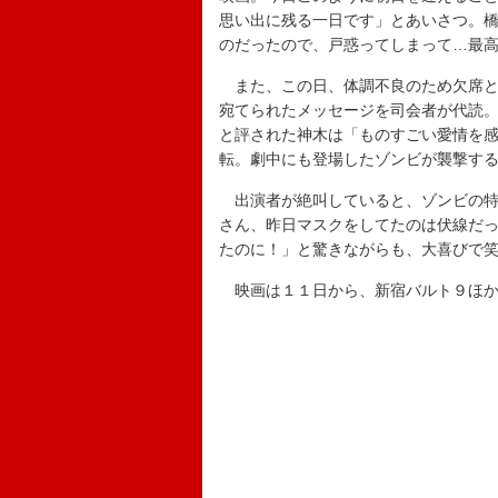
思い出に残る一日です」とあいさつ。
のだったので、戸惑ってしまって…最
また、この日、体調不良のため欠席と
宛てられたメッセージを司会者が代読
と評された神木は「ものすごい愛情を
転。劇中にも登場したゾンビが襲撃す
出演者が絶叫していると、ゾンビの特
さん、昨日マスクをしてたのは伏線だ
たのに！」と驚きながらも、大喜びで
映画は１１日から、新宿バルト９ほか