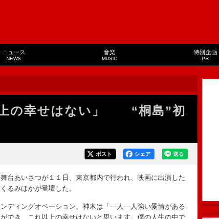
ニュース
音楽
特別企画
NEWS
MUSIC
PR
上の幸せはない」 “桐島”初
ポスト
シェア
送る
舞台あいさつが１１日、東京都内で行われ、映画に出演した
水くるみほかが登壇した。
ンディングオベーション。神木は「一人一人強い愛情がある
とができ、これ以上の幸せはないと思います。僕の人生の中で