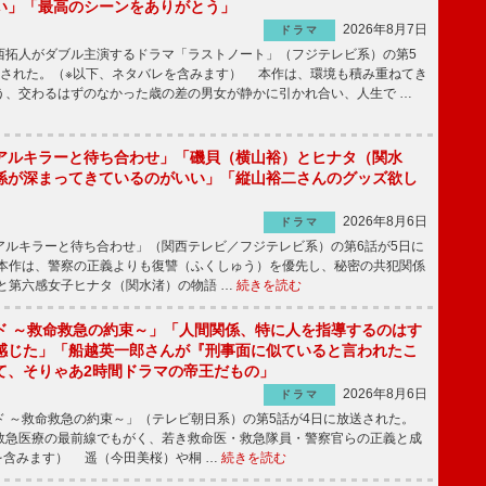
い」「最高のシーンをありがとう」
2026年8月7日
ドラマ
拓人がダブル主演するドラマ「ラストノート」（フジテレビ系）の第5
送された。（※以下、ネタバレを含みます） 本作は、環境も積み重ねてき
う、交わるはずのなかった歳の差の男女が静かに引かれ合い、人生で …
アルキラーと待ち合わせ」「磯貝（横山裕）とヒナタ（関水
係が深まってきているのがいい」「縦山裕二さんのグッズ欲し
2026年8月6日
ドラマ
ルキラーと待ち合わせ」（関西テレビ／フジテレビ系）の第6話が5日に
本作は、警察の正義よりも復讐（ふくしゅう）を優先し、秘密の共犯関係
と第六感女子ヒナタ（関水渚）の物語 …
続きを読む
ド ～救命救急の約束～」「人間関係、特に人を指導するのはす
感じた」「船越英一郎さんが『刑事面に似ていると言われたこ
て、そりゃあ2時間ドラマの帝王だもの」
2026年8月6日
ドラマ
 ～救命救急の約束～」（テレビ朝日系）の第5話が4日に放送された。
急医療の最前線でもがく、若き救命医・救急隊員・警察官らの正義と成
を含みます） 遥（今田美桜）や桐 …
続きを読む