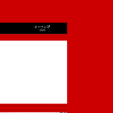
オーヴォ
OVO