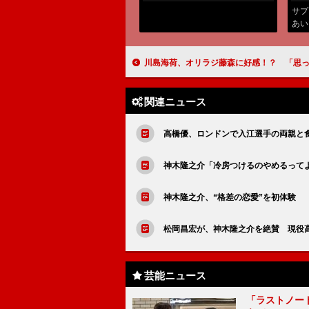
サプ
あい
（中
川島海荷、オリラジ藤森に好感！？ 「思ったよりもチャラく
関連ニュース
高橋優、ロンドンで入江選手の両親と
神木隆之介「冷房つけるのやめるって
神木隆之介、“格差の恋愛”を初体験 
松岡昌宏が、神木隆之介を絶賛 現役
芸能ニュース
「ラストノー