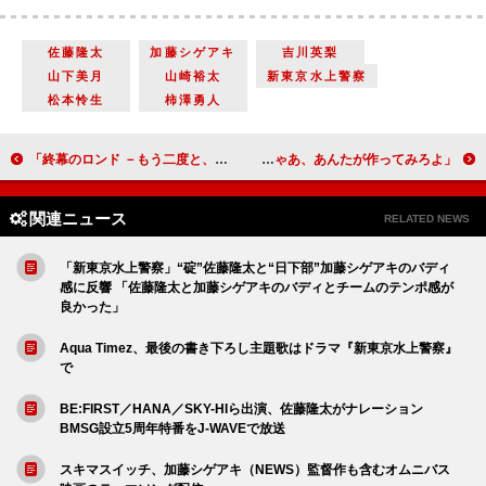
佐藤隆太
加藤シゲアキ
吉川英梨
山下美月
山崎裕太
新東京水上警察
松本怜生
柿澤勇人
「終幕のロンド －もう二度と、会えないあなたに－」「草なぎドラマに外れなし」「『昨日まで自分を待ってくれていた人が明日も待ってくれているとは限りませんから』ってせりふが心に残った」
「じゃあ、あんたが作ってみろよ」“勝男”竹内涼真の演技に爆笑 「肌着姿&顆粒だしが最高」「憎めなくてかわいい」
関連ニュース
RELATED NEWS
「新東京水上警察」“碇”佐藤隆太と“日下部”加藤シゲアキのバディ
感に反響 「佐藤隆太と加藤シゲアキのバディとチームのテンポ感が
良かった」
Aqua Timez、最後の書き下ろし主題歌はドラマ『新東京水上警察』
で
BE:FIRST／HANA／SKY-HIら出演、佐藤隆太がナレーション
BMSG設立5周年特番をJ-WAVEで放送
スキマスイッチ、加藤シゲアキ（NEWS）監督作も含むオムニバス