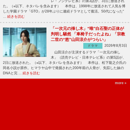
レ・フジテレビ系）の第3話が、3日に放送され
た。（※以下、ネタバレを含みます） 本作は、1998年に放送されて人気を博
した学園ドラマ「GTO」が28年ぶりに連続ドラマとして復活。50代になった“
…
続きを読む
「一次元の挿し木」“唯”白石聖の正体が
判明し騒然 「車椅子だったよね」「宗教
二世の“悠”山田涼介がつらい」
2026年8月3日
ドラマ
山田涼介が主演するドラマ「一次元の挿し
木」（読売テレビ・日本テレビ系）の第5話が、
2日に放送された。（※以下、ネタバレを含みます） 本作は、松下龍之介氏の
同名小説が原作。ヒマラヤ山中で発掘された200年前の人骨が、失踪した妹の
DNAと完 …
続きを読む
more »