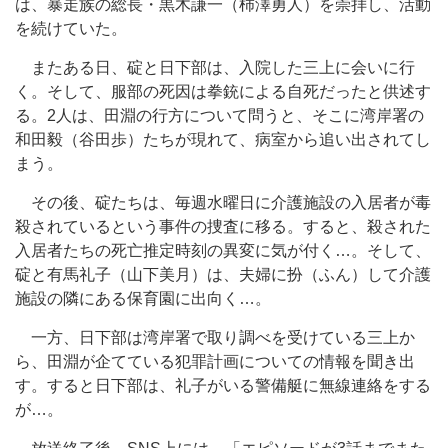
は、暴走族の総長・黒木謙一（柿澤勇人）を崇拝し、活動
を続けていた。
またある日、碇と日下部は、入院した三上に会いに行
く。そして、服部の死因は拳銃による自死だったと供述す
る。2人は、田淵の行方について問うと、そこに湾岸署の
和田毅（谷田歩）たちが現れて、病室から追い出されてし
まう。
その後、碇たちは、毎週水曜日に介護施設の入居者が毒
殺されているという事件の捜査に移る。すると、殺された
入居者たちの死亡推定時刻の異変に気が付く…。そして、
碇と有馬礼子（山下美月）は、夫婦に扮（ふん）して介護
施設の隣にある保育園に出向く…。
一方、日下部は湾岸署で取り調べを受けている三上か
ら、田淵が企てている犯罪計画についての情報を聞き出
す。すると日下部は、礼子がいる警備艇に無線連絡をする
が…。