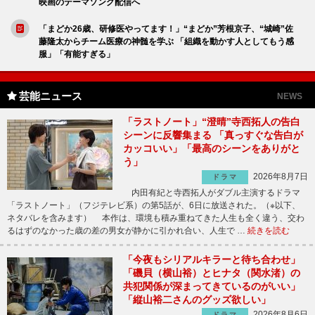
映画のテーマソング配信へ
「まどか26歳、研修医やってます！」“まどか”芳根京子、“城崎”佐
藤隆太からチーム医療の神髄を学ぶ 「組織を動かす人としてもう感
服」「有能すぎる」
芸能ニュース
NEWS
「ラストノート」“澄晴”寺西拓人の告白
シーンに反響集まる 「真っすぐな告白が
カッコいい」「最高のシーンをありがと
う」
2026年8月7日
ドラマ
内田有紀と寺西拓人がダブル主演するドラマ
「ラストノート」（フジテレビ系）の第5話が、6日に放送された。（※以下、
ネタバレを含みます） 本作は、環境も積み重ねてきた人生も全く違う、交わ
るはずのなかった歳の差の男女が静かに引かれ合い、人生で …
続きを読む
「今夜もシリアルキラーと待ち合わせ」
「磯貝（横山裕）とヒナタ（関水渚）の
共犯関係が深まってきているのがいい」
「縦山裕二さんのグッズ欲しい」
2026年8月6日
ドラマ