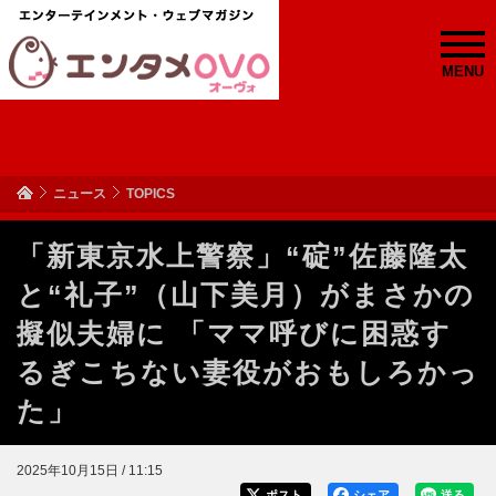
MENU
ニュース
TOPICS
「新東京水上警察」“碇”佐藤隆太
と“礼子”（山下美月）がまさかの
擬似夫婦に 「ママ呼びに困惑す
るぎこちない妻役がおもしろかっ
た」
2025年10月15日 / 11:15
ポスト
シェア
送る