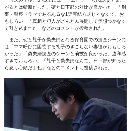
放送終了後、SNS上には、「エピソードが3話までまた
がるとは斬新だった。碇と日下部の対比が良かった」「刑
事・警察ドラマであるあるな1話完結方式じゃなくて、お
もしろい」「真相と犯人がどんどん展開して予想つかなく
て引き込まれた」などのコメントが投稿された。
また、碇と礼子が偽夫婦となる保育園での捜査シーンに
は「ママ呼びに困惑する礼子のぎこちない妻役がおもしろ
かった」「偽夫婦捜査のシーンと演技が良かった。違和感
すぎておもろい」「礼子と偽夫婦なんて、日下部が知った
ら怒り心頭だよね」などのコメントも投稿された。