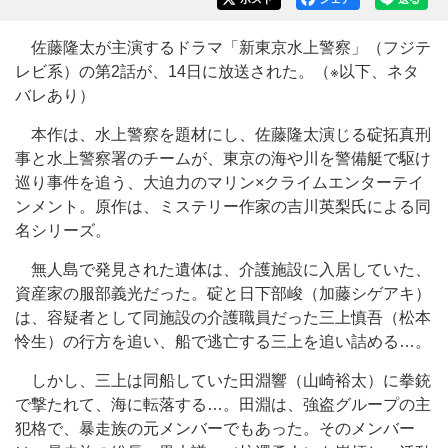
佐藤隆太が主演するドラマ「新東京水上警察」（フジテ
レビ系）の第2話が、14日に放送された。（※以下、ネタ
バレあり）
本作は、水上警察を題材にし、佐藤隆太演じる碇拓真刑
事と水上警察署のチームが、東京の海や川を警備艇で駆け
巡り事件を追う、大迫力のマリン×クライムエンターテイ
ンメント。原作は、ミステリー作家の吉川英梨氏による同
名シリーズ。
無人島で発見された遺体は、介護施設に入居していた、
資産家の服部義光だった。碇と日下部峻（加藤シゲアキ）
は、容疑者として同施設の介護職員だった三上慎吾（松本
怜生）の行方を追い、船で逃亡する三上を追い詰める…。
しかし、三上は同船していた田淵響（山崎裕太）に拳銃
で撃たれて、海に転落する…。田淵は、強盗グループの主
犯格で、暴走族の元メンバーでもあった。そのメンバー