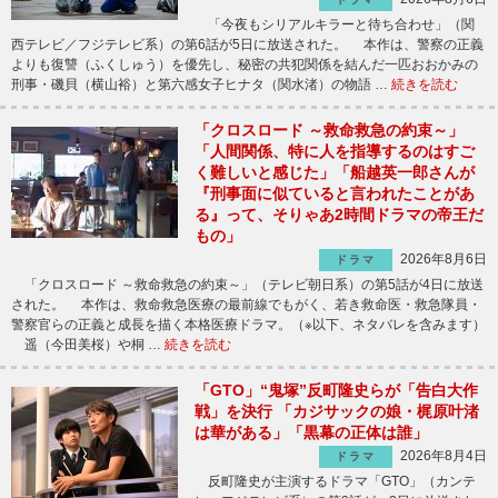
「今夜もシリアルキラーと待ち合わせ」（関
西テレビ／フジテレビ系）の第6話が5日に放送された。 本作は、警察の正義
よりも復讐（ふくしゅう）を優先し、秘密の共犯関係を結んだ一匹おおかみの
刑事・磯貝（横山裕）と第六感女子ヒナタ（関水渚）の物語 …
続きを読む
「クロスロード ～救命救急の約束～」
「人間関係、特に人を指導するのはすご
く難しいと感じた」「船越英一郎さんが
『刑事面に似ていると言われたことがあ
る』って、そりゃあ2時間ドラマの帝王だ
もの」
2026年8月6日
ドラマ
「クロスロード ～救命救急の約束～」（テレビ朝日系）の第5話が4日に放送
された。 本作は、救命救急医療の最前線でもがく、若き救命医・救急隊員・
警察官らの正義と成長を描く本格医療ドラマ。（※以下、ネタバレを含みます）
遥（今田美桜）や桐 …
続きを読む
「GTO」“鬼塚”反町隆史らが「告白大作
戦」を決行 「カジサックの娘・梶原叶渚
は華がある」「黒幕の正体は誰」
2026年8月4日
ドラマ
反町隆史が主演するドラマ「GTO」（カンテ