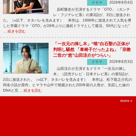
2026年8月4日
ドラマ
反町隆史が主演するドラマ「GTO」（カンテ
レ・フジテレビ系）の第3話が、3日に放送され
た。（※以下、ネタバレを含みます） 本作は、1998年に放送されて人気を博
した学園ドラマ「GTO」が28年ぶりに連続ドラマとして復活。50代になった“
…
続きを読む
「一次元の挿し木」“唯”白石聖の正体が
判明し騒然 「車椅子だったよね」「宗教
二世の“悠”山田涼介がつらい」
2026年8月3日
ドラマ
山田涼介が主演するドラマ「一次元の挿し
木」（読売テレビ・日本テレビ系）の第5話が、
2日に放送された。（※以下、ネタバレを含みます） 本作は、松下龍之介氏の
同名小説が原作。ヒマラヤ山中で発掘された200年前の人骨が、失踪した妹の
DNAと完 …
続きを読む
more »