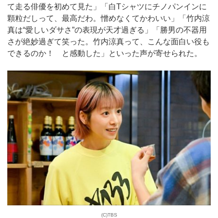
て走る俳優を初めて見た」「白Tシャツにチノパンインに
顆粒だしって、最高だわ。憎めなくてかわいい」「竹内涼
真は“愛しいダサさ”の表現が天才過ぎる」「勝男の不器用
さが絶妙過ぎて笑った。竹内涼真って、こんな面白い役も
できるのか！ と感動した」といった声が寄せられた。
(C)TBS