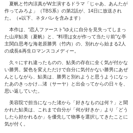
夏帆と竹内涼真がW主演するドラマ「じゃあ、あんたが
作ってみろよ」（TBS系）の第2話が、14日に放送され
た。（※以下、ネタバレを含みます）
本作は、“恋人ファースト”ゆえに自分を見失ってしまっ
た山岸鮎美（夏帆）と、“料理は女が作って当たり前”な亭
主関白思考な海老原勝男（竹内）の、別れから始まる2人
の成長&再生ロマンスコメディー。
久々にすれ違ったものの、鮎美の存在に全く気が付かな
い勝男。髪色を変えただけで自分に気付かない勝男にあぜ
んとしながら、鮎美は、勝男と別れようと思うようになっ
たあのきっかけ…渚（サーヤ）と出会ってからの日々を、
思い返していた。
美容院で担当になった渚から「好きなものは何？」と聞
かれた鮎美は、これまで自分が「何が好きか」より「どう
したら好かれるか」を優先して物事を選択してきたことに
気が付く。