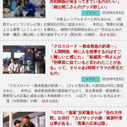
共犯関係が深まってきているのがいい」
「縦山裕二さんのグッズ欲しい」
2026年8月6日
ドラマ
「今夜もシリアルキラーと待ち合わせ」（関
西テレビ／フジテレビ系）の第6話が5日に放送された。 本作は、警察の正義
よりも復讐（ふくしゅう）を優先し、秘密の共犯関係を結んだ一匹おおかみの
刑事・磯貝（横山裕）と第六感女子ヒナタ（関水渚）の物語 …
続きを読む
「クロスロード ～救命救急の約束～」
「人間関係、特に人を指導するのはすご
く難しいと感じた」「船越英一郎さんが
『刑事面に似ていると言われたことがあ
る』って、そりゃあ2時間ドラマの帝王だ
もの」
2026年8月6日
ドラマ
「クロスロード ～救命救急の約束～」（テレビ朝日系）の第5話が4日に放送
された。 本作は、救命救急医療の最前線でもがく、若き救命医・救急隊員・
警察官らの正義と成長を描く本格医療ドラマ。（※以下、ネタバレを含みます）
遥（今田美桜）や桐 …
続きを読む
「GTO」“鬼塚”反町隆史らが「告白大作
戦」を決行 「カジサックの娘・梶原叶渚
は華がある」「黒幕の正体は誰」