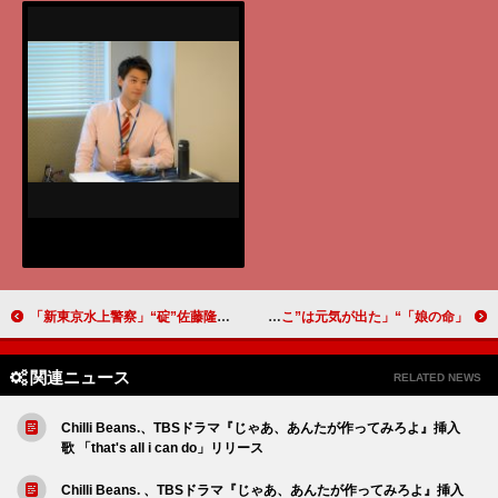
「新東京水上警察」“碇”佐藤隆太と“礼子”（山下美月）がまさかの擬似夫婦に 「ママ呼びに困惑するぎこちない妻役がおもしろかった」
「娘の命」“レイコ”齊藤京子の斬新な復讐劇に反響 「突然の“タイタニックごっこ”は元気が出た」
関連ニュース
RELATED NEWS
Chilli Beans.、TBSドラマ『じゃあ、あんたが作ってみろよ』挿入
歌 「that's all i can do」リリース
Chilli Beans. 、TBSドラマ『じゃあ、あんたが作ってみろよ』挿入