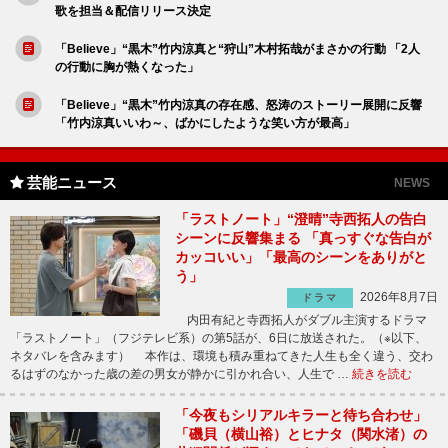
歌を担当＆配信リリース決定
「Believe」“黒木”竹内涼真と“狩山”木村拓哉がまさかの行動 「2人
の行動に胸が熱くなった」
「Believe」“黒木”竹内涼真の存在感、怒涛のストーリー展開に反響
「竹内涼真いいわ～、ばかにしたような笑い方が最高」
芸能ニュース
NEWS
「ラストノート」“澄晴”寺西拓人の告白
シーンに反響集まる 「真っすぐな告白が
カッコいい」「最高のシーンをありがと
う」
2026年8月7日
ドラマ
内田有紀と寺西拓人がダブル主演するドラマ
「ラストノート」（フジテレビ系）の第5話が、6日に放送された。（※以下、
ネタバレを含みます） 本作は、環境も積み重ねてきた人生も全く違う、交わ
るはずのなかった歳の差の男女が静かに引かれ合い、人生で …
続きを読む
「今夜もシリアルキラーと待ち合わせ」
「磯貝（横山裕）とヒナタ（関水渚）の