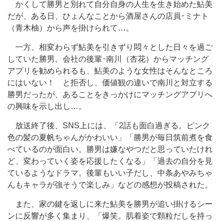
かくして勝男と別れて自分自身の人生を生き始めた鮎美
だが、ある日、ひょんなことから酒屋さんの店員･ミナト
（青木柚）から声を掛けられて…。
一方、相変わらず鮎美を引きずり悶々とした日々を過ご
していた勝男。会社の後輩･南川（杏花）からマッチング
アプリを勧められるも、鮎美のような女性はそんなところ
にはいない！ と拒否し、価値観の違いで南川と対立する
勝男だったが、あることをきっかけにマッチングアプリへ
の興味を示し出し…。
放送終了後、SNS上には、「2話も面白過ぎる。ピンク
色の髪の夏帆ちゃんがかわいい」「勝男が毎日筑前煮を食
べているのが面白い。勝男は嫌なやつだと思っていたけれ
ど、変わっていく姿を応援したくなる」「過去の自分を見
ているようなドラマ。後輩もいい子だし、中条あやみちゃ
んもキャラが強そうで楽しみ」などの感想が投稿された。
また、家の鍵を返しに来た鮎美を勝男が追い掛けるシー
ンに反響が多く集まり、「爆笑。肌着姿で顆粒だしを持っ