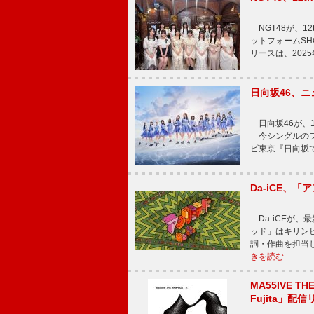
NGT48が、1
ットフォームSH
リースは、202
日向坂46、
日向坂46が、1
今シングルのフ
ビ東京『日向坂
Da-iCE、
Da-iCEが
ッド」はキリン
詞・作曲を担当
きを読む
MA55IVE TH
Fujita」配