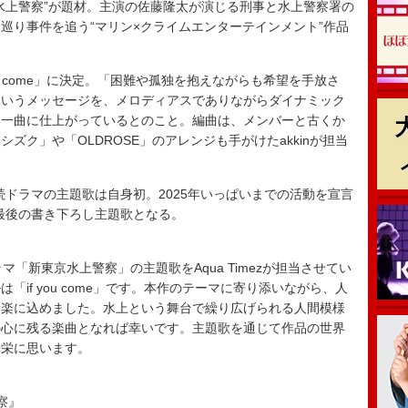
上警察”が題材。主演の佐藤隆太が演じる刑事と水上警察署の
巡り事件を追う“マリン×クライムエンターテインメント”作品
 you come」に決定。「困難や孤独を抱えながらも希望を手放さ
というメッセージを、メロディアスでありながらダイナミック
る一曲に仕上がっているとのこと。編曲は、メンバーと古くか
ズク」や「OLDROSE」のアレンジも手がけたakkinが担当
連続ドラマの主題歌は自身初。2025年いっぱいまでの活動を宣言
れが最後の書き下ろし主題歌となる。
「新東京水上警察」の主題歌をAqua Timezが担当させてい
if you come」です。本作のテーマに寄り添いながら、人
音楽に込めました。水上という舞台で繰り広げられる人間模様
の心に残る楽曲となれば幸いです。主題歌を通じて作品の世界
光栄に思います。
察』