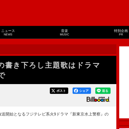
ニュース
音楽
特別企画
NEWS
MUSIC
PR
、最後の書き下ろし主題歌はドラマ
で
ポスト
シェア
送る
7日より放送開始となるフジテレビ系火9ドラマ『新東京水上警察』の