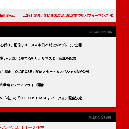
TE」ライブ映像を公開
SKY-HI／BE:FIRST／MAZZEL／HANAら出演【BMSG FES'25】閉幕、STARGLOWは観客前で初パフォーマンス
RELATED NEWS
奏でる祈り」配信リリース＆本日21時にMVプレミア公開
バム『空いっぱいに奏でる祈り』リマスター音源を配信
、書き下ろし新曲「OLDROSE」配信スタート＆スペシャルMV公開
I、日本武道館でツーマンライブ開催
＆「花」の『THE FIRST TAKE』バージョン配信決定
MUSIC NEWS
2thシングルをリリース決定