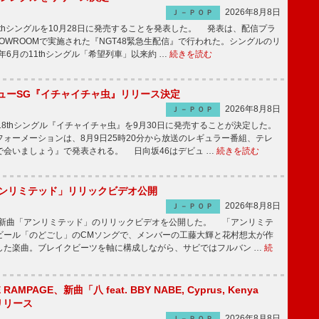
2026年8月8日
Ｊ－ＰＯＰ
2thシングルを10月28日に発売することを発表した。 発表は、配信プラ
OWROOMで実施された『NGT48緊急生配信』で行われた。シングルのリ
5年6月の11thシングル「希望列車」以来約 …
続きを読む
ニューSG『イチャイチャ虫』リリース決定
2026年8月8日
Ｊ－ＰＯＰ
8thシングル『イチャイチャ虫』を9月30日に発売することが決定した。
ォーメーションは、8月9日25時20分から放送のレギュラー番組、テレ
で会いましょう』で発表される。 日向坂46はデビュ …
続きを読む
「アンリミテッド」リリックビデオ公開
2026年8月8日
Ｊ－ＰＯＰ
、最新曲「アンリミテッド」のリリックビデオを公開した。 「アンリミテ
ビール「のどごし」のCMソングで、メンバーの工藤大輝と花村想太が作
した楽曲。ブレイクビーツを軸に構成しながら、サビではフルバン …
続
E RAMPAGE、新曲「八 feat. BBY NABE, Cyprus, Kenya
信リリース
2026年8月8日
Ｊ－ＰＯＰ