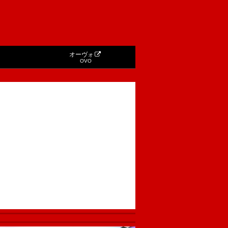
オーヴォ
OVO