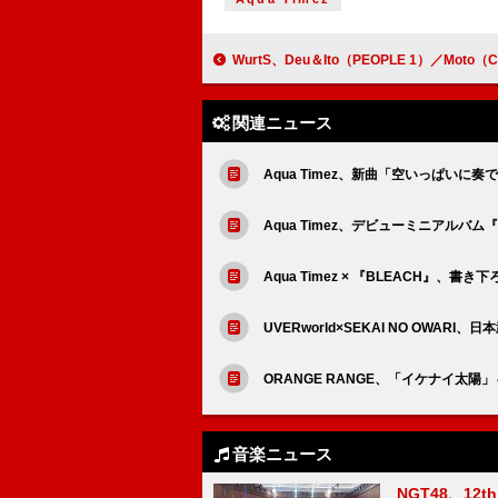
WurtS、Deu＆Ito（PEOPLE 1）／Moto（Chilli Beans.）とのコラボ曲「UPDA
関連ニュース
Aqua Timez、新曲「空いっぱいに
Aqua Timez、デビューミニアル
Aqua Timez × 『BLEACH』
UVERworld×SEKAI NO OWAR
ORANGE RANGE、「イケナイ太陽」
音楽ニュース
NGT48、1