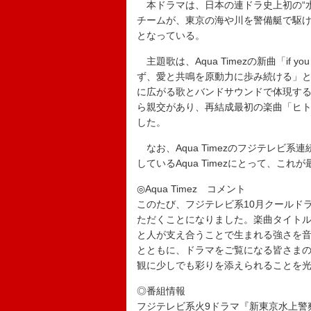
本ドラマは、日本の連ドラ史上初の“水
チームが、東京の海や川を警備艇で駆け
となっている。
主題歌は、Aqua Timezの新曲「if
ず、愛と共鳴を原動力に歩み続ける」
に広がる歌とバンドサウンドで体現す
ら親交があり、再結成最初の楽曲「ヒトシ
した。
なお、Aqua Timezのフジテレビ系
しているAqua Timezにとって、こ
◎Aqua Timez コメント
このたび、フジテレビ系10月クールドラマ
ただくことになりました。楽曲タイトルは「
と人が支え合うことで生まれる強さを
とともに、ドラマをご覧になる皆さま
観に少しでも彩りを添えられることを
◎番組情報
フジテレビ系火9ドラマ『新東京水上警