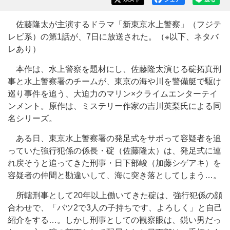
佐藤隆太が主演するドラマ「新東京水上警察」（フジテ
レビ系）の第1話が、7日に放送された。（※以下、ネタバ
レあり）
本作は、水上警察を題材にし、佐藤隆太演じる碇拓真刑
事と水上警察署のチームが、東京の海や川を警備艇で駆け
巡り事件を追う、大迫力のマリン×クライムエンターテイ
ンメント。原作は、ミステリー作家の吉川英梨氏による同
名シリーズ。
ある日、東京水上警察署の発足式をサボって容疑者を追
っていた強行犯係の係長・碇（佐藤隆太）は、発足式に連
れ戻そうと追ってきた刑事・日下部峻（加藤シゲアキ）を
容疑者の仲間と勘違いして、海に突き落としてしまう…。
所轄刑事として20年以上働いてきた碇は、強行犯係の顔
合わせで、「バツ2で3人の子持ちです、よろしく」と自己
紹介をする…。しかし刑事としての観察眼は、鋭い男だっ