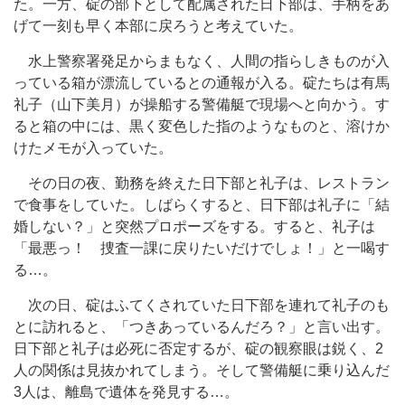
た。一方、碇の部下として配属された日下部は、手柄をあ
げて一刻も早く本部に戻ろうと考えていた。
水上警察署発足からまもなく、人間の指らしきものが入
っている箱が漂流しているとの通報が入る。碇たちは有馬
礼子（山下美月）が操船する警備艇で現場へと向かう。す
ると箱の中には、黒く変色した指のようなものと、溶けか
けたメモが入っていた。
その日の夜、勤務を終えた日下部と礼子は、レストラン
で食事をしていた。しばらくすると、日下部は礼子に「結
婚しない？」と突然プロポーズをする。すると、礼子は
「最悪っ！ 捜査一課に戻りたいだけでしょ！」と一喝す
る…。
次の日、碇はふてくされていた日下部を連れて礼子のも
とに訪れると、「つきあっているんだろ？」と言い出す。
日下部と礼子は必死に否定するが、碇の観察眼は鋭く、2
人の関係は見抜かれてしまう。そして警備艇に乗り込んだ
3人は、離島で遺体を発見する…。