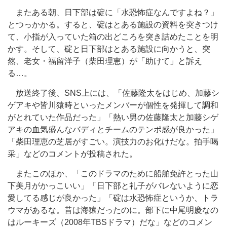
またある朝、日下部は碇に「水恐怖症なんですよね？」
とつっかかる。すると、碇はとある施設の資料を突きつけ
て、小指が入っていた箱の出どころを突き詰めたことを明
かす。そして、碇と日下部はとある施設に向かうと、突
然、老女・福留洋子（柴田理恵）が「助けて」と訴え
る…。
放送終了後、SNS上には、「佐藤隆太をはじめ、加藤シ
ゲアキや皆川猿時といったメンバーが個性を発揮して調和
がとれていた作品だった」「熱い男の佐藤隆太と加藤シゲ
アキの血気盛んなバディとチームのテンポ感が良かった」
「柴田理恵の芝居がすごい。演技力のお化けだな。拍手喝
采」などのコメントが投稿された。
またこのほか、「このドラマのために船舶免許とった山
下美月がかっこいい」「日下部と礼子がバレないように恋
愛してる感じが良かった」「碇は水恐怖症というか、トラ
ウマがあるな。昔は海猿だったのに。部下に中尾明慶なの
はルーキーズ（2008年TBSドラマ）だな」などのコメン