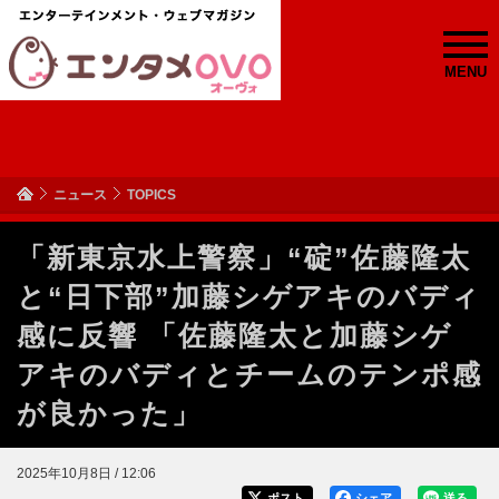
MENU
ニュース
TOPICS
「新東京水上警察」“碇”佐藤隆太
と“日下部”加藤シゲアキのバディ
感に反響 「佐藤隆太と加藤シゲ
アキのバディとチームのテンポ感
が良かった」
2025年10月8日 / 12:06
ポスト
シェア
送る