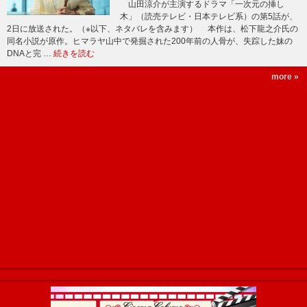
山田涼介が主演するドラマ「一次元の挿し
木」（読売テレビ・日本テレビ系）の第5話が、
2日に放送された。（※以下、ネタバレを含みます） 本作は、松下龍之介氏の
同名小説が原作。ヒマラヤ山中で発掘された200年前の人骨が、失踪した妹の
DNAと完 …
続きを読む
more »