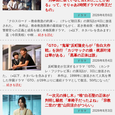
『刑事面に似ていると言われたことがあ
る』って、そりゃあ2時間ドラマの帝王だ
もの」
2026年8月6日
ドラマ
「クロスロード ～救命救急の約束～」（テレビ朝日系）の第5話が4日に放送
された。 本作は、救命救急医療の最前線でもがく、若き救命医・救急隊員・
警察官らの正義と成長を描く本格医療ドラマ。（※以下、ネタバレを含みます）
遥（今田美桜）や桐 …
続きを読む
「GTO」“鬼塚”反町隆史らが「告白大作
戦」を決行 「カジサックの娘・梶原叶渚
は華がある」「黒幕の正体は誰」
2026年8月4日
ドラマ
反町隆史が主演するドラマ「GTO」（カンテ
レ・フジテレビ系）の第3話が、3日に放送され
た。（※以下、ネタバレを含みます） 本作は、1998年に放送されて人気を博
した学園ドラマ「GTO」が28年ぶりに連続ドラマとして復活。50代になった“
…
続きを読む
「一次元の挿し木」“唯”白石聖の正体が
判明し騒然 「車椅子だったよね」「宗教
二世の“悠”山田涼介がつらい」
2026年8月3日
ドラマ