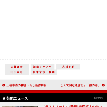
佐藤隆太
加藤シゲアキ
吉川英梨
山下美月
新東京水上警察
三⾕幸喜の書き下ろし新作舞台「いのこりぐみ」 ⼩栗旬主演、菊地凛⼦ら共演で2026年1⽉上演決定
「娘の命」55歳の“篠原玲子”水野美紀が25歳に全身整形 「開始5分で胸がえぐられた」「悲しくて切な過ぎる」
芸能ニュース
NEWS
「ラストノート」“澄晴”寺西拓人の告白