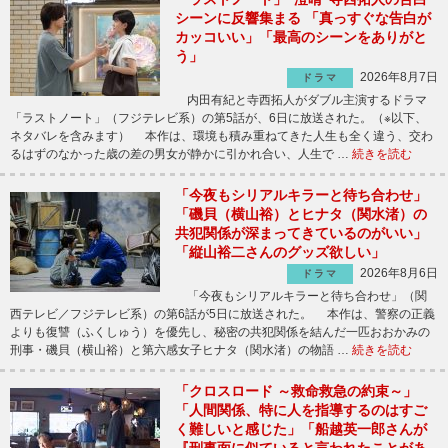
シーンに反響集まる 「真っすぐな告白が
カッコいい」「最高のシーンをありがと
う」
2026年8月7日
ドラマ
内田有紀と寺西拓人がダブル主演するドラマ
「ラストノート」（フジテレビ系）の第5話が、6日に放送された。（※以下、
ネタバレを含みます） 本作は、環境も積み重ねてきた人生も全く違う、交わ
るはずのなかった歳の差の男女が静かに引かれ合い、人生で …
続きを読む
「今夜もシリアルキラーと待ち合わせ」
「磯貝（横山裕）とヒナタ（関水渚）の
共犯関係が深まってきているのがいい」
「縦山裕二さんのグッズ欲しい」
2026年8月6日
ドラマ
「今夜もシリアルキラーと待ち合わせ」（関
西テレビ／フジテレビ系）の第6話が5日に放送された。 本作は、警察の正義
よりも復讐（ふくしゅう）を優先し、秘密の共犯関係を結んだ一匹おおかみの
刑事・磯貝（横山裕）と第六感女子ヒナタ（関水渚）の物語 …
続きを読む
「クロスロード ～救命救急の約束～」
「人間関係、特に人を指導するのはすご
く難しいと感じた」「船越英一郎さんが