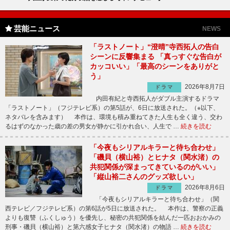
芸能ニュース
NEWS
「ラストノート」“澄晴”寺西拓人の告白
シーンに反響集まる 「真っすぐな告白が
カッコいい」「最高のシーンをありがと
う」
2026年8月7日
ドラマ
内田有紀と寺西拓人がダブル主演するドラマ
「ラストノート」（フジテレビ系）の第5話が、6日に放送された。（※以下、
ネタバレを含みます） 本作は、環境も積み重ねてきた人生も全く違う、交わ
るはずのなかった歳の差の男女が静かに引かれ合い、人生で …
続きを読む
「今夜もシリアルキラーと待ち合わせ」
「磯貝（横山裕）とヒナタ（関水渚）の
共犯関係が深まってきているのがいい」
「縦山裕二さんのグッズ欲しい」
2026年8月6日
ドラマ
「今夜もシリアルキラーと待ち合わせ」（関
西テレビ／フジテレビ系）の第6話が5日に放送された。 本作は、警察の正義
よりも復讐（ふくしゅう）を優先し、秘密の共犯関係を結んだ一匹おおかみの
刑事・磯貝（横山裕）と第六感女子ヒナタ（関水渚）の物語 …
続きを読む