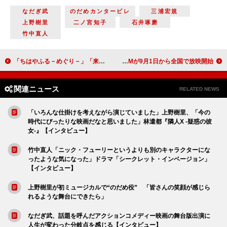
なだぎ武
のだめカンタービレ
三浦宏規
上野樹里
二ノ宮知子
石井琢磨
竹中直人
「ちはやふる－めぐり－」「来週ついに瑞沢OBが集結！」「まさかここで太一（野村周平）と新（新田真剣佑）を師匠にするとは」
芳根京子が地震保険の新広報キャラクターに就任 新TVCMが9月1日から全国で放映開始
関連ニュース
RELATED NEWS
「いろんな仕掛けを考えながら演じていました」上野樹里、「今の
時代にぴったりな映画だなと思いました」林遣都『隣人X -疑惑の彼
女-』【インタビュー】
竹中直人「ニック・フューリーというよりも別のキャラクターにな
ったような気になった」ドラマ「シークレット・インベージョン」
【インタビュー】
上野樹里が初ミュージカルで“のだめ役” 「皆さんの笑顔が感じら
れるような舞台にできたら」
なだぎ武、話題を呼んだアクションコメディー映画の舞台版出演に
人生が変わった分岐点を感じる【インタビュー】