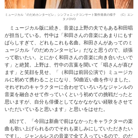
ミュージカル「のだめカンタービレ」シンフォニックコンサート製作発表の様子 （C）エン
タメOVO
ミュージカル版に続き、音楽は上野の夫でもある和田唱
が担当している。竹中は「和田さんの音楽にあまりにもす
ばらしすぎて、どれもこれも名曲。和田さんがあってのミ
ュージカル『のだめカンタービレ』だなと思うので、頑張
って歌いたい。とにかく和田さんの音楽に向き合いたいで
す」と絶賛。上野は、竹中の言葉を聞いて「唱さんが喜び
ます」と笑顔を見せ、「（和田は前回公演で）ミュージカ
ルに初めて携わることになり、50曲近い曲を作りました。
それぞれのキャラクターに合わせていろいろなジャンルの
音楽を融合させて作っていくという初めての挑戦だったと
思いますが、自分も俳優としてなかなかない経験をさせて
いただいていると思います」と思いをはせた。
続けて、「今回は新曲で前はなかったキャラクターの楽
曲も歌い上げられるのでそれも楽しみにしていただきたい
ですし、ジャンルレスの音楽で全て入っているので、のだ