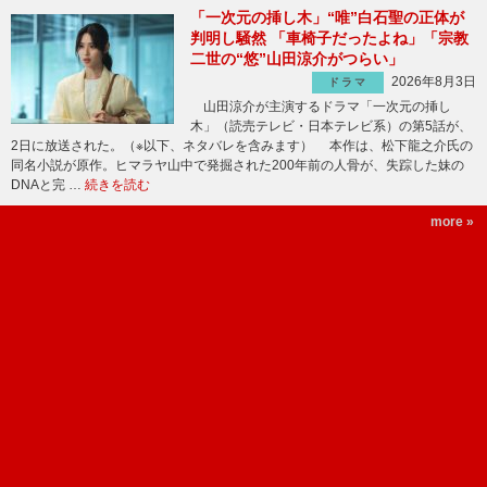
「一次元の挿し木」“唯”白石聖の正体が
判明し騒然 「車椅子だったよね」「宗教
二世の“悠”山田涼介がつらい」
2026年8月3日
ドラマ
山田涼介が主演するドラマ「一次元の挿し
木」（読売テレビ・日本テレビ系）の第5話が、
2日に放送された。（※以下、ネタバレを含みます） 本作は、松下龍之介氏の
同名小説が原作。ヒマラヤ山中で発掘された200年前の人骨が、失踪した妹の
DNAと完 …
続きを読む
more »