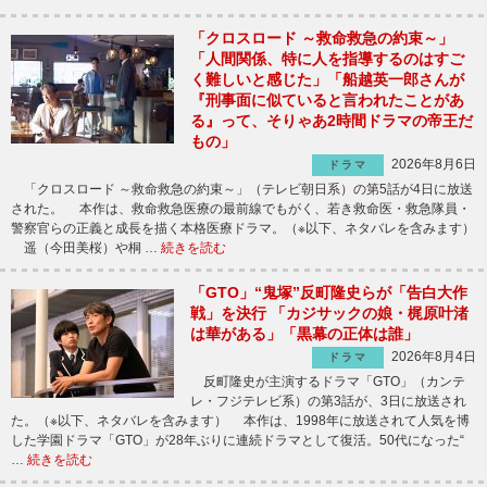
「クロスロード ～救命救急の約束～」
「人間関係、特に人を指導するのはすご
く難しいと感じた」「船越英一郎さんが
『刑事面に似ていると言われたことがあ
る』って、そりゃあ2時間ドラマの帝王だ
もの」
2026年8月6日
ドラマ
「クロスロード ～救命救急の約束～」（テレビ朝日系）の第5話が4日に放送
された。 本作は、救命救急医療の最前線でもがく、若き救命医・救急隊員・
警察官らの正義と成長を描く本格医療ドラマ。（※以下、ネタバレを含みます）
遥（今田美桜）や桐 …
続きを読む
「GTO」“鬼塚”反町隆史らが「告白大作
戦」を決行 「カジサックの娘・梶原叶渚
は華がある」「黒幕の正体は誰」
2026年8月4日
ドラマ
反町隆史が主演するドラマ「GTO」（カンテ
レ・フジテレビ系）の第3話が、3日に放送され
た。（※以下、ネタバレを含みます） 本作は、1998年に放送されて人気を博
した学園ドラマ「GTO」が28年ぶりに連続ドラマとして復活。50代になった“
…
続きを読む