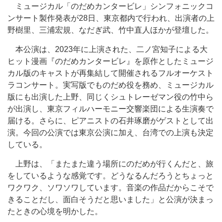
ミュージカル「のだめカンタービレ」シンフォニックコ
ンサート製作発表が28日、東京都内で行われ、出演者の上
野樹里、三浦宏規、なだぎ武、竹中直人ほかが登壇した。
本公演は、2023年に上演された、二ノ宮知子による大
ヒット漫画『のだめカンタービレ』を原作としたミュージ
カル版のキャストが再集結して開催されるフルオーケスト
ラコンサート。実写版でものだめ役を務め、ミュージカル
版にも出演した上野、同じくシュトレーゼマン役の竹中ら
が出演し、東京フィルハーモニー交響楽団による生演奏で
届ける。さらに、ピアニストの石井琢磨がゲストとして出
演。今回の公演では東京公演に加え、台湾での上演も決定
している。
上野は、「またまた違う場所にのだめが行くんだと、旅
をしているような感覚です。どうなるんだろうとちょっと
ワクワク、ソワソワしています。音楽の作品だからこそで
きることだし、面白そうだと思いました」と公演が決まっ
たときの心境を明かした。