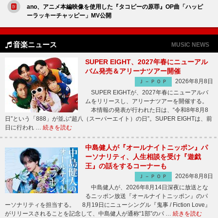
ano、アニメ本編映像を使用した『タコピーの原罪』OP曲「ハッピ
ーラッキーチャッピー」MV公開
音楽ニュース
MUSIC NEWS
SUPER EIGHT、2027年春にニューアル
バム発売＆アリーナツアー開催
2026年8月8日
Ｊ－ＰＯＰ
SUPER EIGHTが、2027年春にニューアルバ
ムをリリースし、アリーナツアーを開催する。
本情報の発表が行われた日は、“令和8年8月8
日”という「888」が並ぶ“超八（スーパーエイト）の日”。SUPER EIGHTは、前
日に行われ …
続きを読む
中島健人が『オールナイトニッポン』パ
ーソナリティ、人生相談を受け『遊戯
王』の話をするコーナーも
2026年8月8日
Ｊ－ＰＯＰ
中島健人が、2026年8月14日深夜に放送とな
るニッポン放送『オールナイトニッポン』のパ
ーソナリティを担当する。 8月19日にニューシングル『鬼事 / Fiction Love』
がリリースされることを記念して、中島健人が通称“1部”のパ …
続きを読む