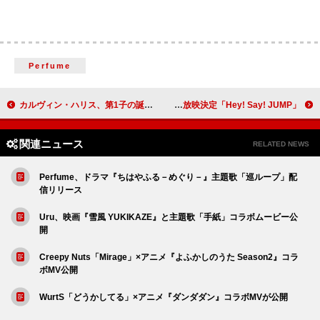
Perfume
カルヴィン・ハリス、第1子の誕生を発表し胎盤の写真を公開「妻はスーパーヒーロー」
「Hey! Say! JUMP」特集、新宿・ユニカビジョンで放映決定
関連ニュース
RELATED NEWS
Perfume、ドラマ『ちはやふる－めぐり－』主題歌「巡ループ」配
信リリース
Uru、映画『雪風 YUKIKAZE』と主題歌「手紙」コラボムービー公
開
Creepy Nuts「Mirage」×アニメ『よふかしのうた Season2』コラ
ボMV公開
WurtS「どうかしてる」×アニメ『ダンダダン』コラボMVが公開