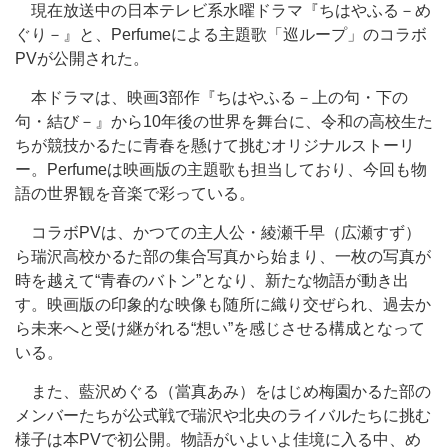
現在放送中の日本テレビ系水曜ドラマ『ちはやふる－め
ぐり－』と、Perfumeによる主題歌「巡ループ」のコラボ
PVが公開された。
本ドラマは、映画3部作『ちはやふる－上の句・下の
句・結び－』から10年後の世界を舞台に、令和の高校生た
ちが競技かるたに青春を懸けて挑むオリジナルストーリ
ー。Perfumeは映画版の主題歌も担当しており、今回も物
語の世界観を音楽で彩っている。
コラボPVは、かつての主人公・綾瀬千早（広瀬すず）
ら瑞沢高校かるた部の集合写真から始まり、一枚の写真が
時を越えて“青春のバトン”となり、新たな物語が動き出
す。映画版の印象的な映像も随所に織り交ぜられ、過去か
ら未来へと受け継がれる“想い”を感じさせる構成となって
いる。
また、藍沢めぐる（當真あみ）をはじめ梅園かるた部の
メンバーたちが公式戦で瑞沢や北央のライバルたちに挑む
様子は本PVで初公開。物語がいよいよ佳境に入る中、め