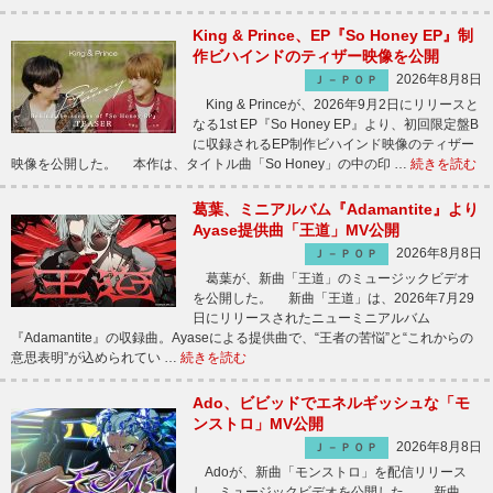
King & Prince、EP『So Honey EP』制
作ビハインドのティザー映像を公開
2026年8月8日
Ｊ－ＰＯＰ
King & Princeが、2026年9月2日にリリースと
なる1st EP『So Honey EP』より、初回限定盤B
に収録されるEP制作ビハインド映像のティザー
映像を公開した。 本作は、タイトル曲「So Honey」の中の印 …
続きを読む
葛葉、ミニアルバム『Adamantite』より
Ayase提供曲「王道」MV公開
2026年8月8日
Ｊ－ＰＯＰ
葛葉が、新曲「王道」のミュージックビデオ
を公開した。 新曲「王道」は、2026年7月29
日にリリースされたニューミニアルバム
『Adamantite』の収録曲。Ayaseによる提供曲で、“王者の苦悩”と“これからの
意思表明”が込められてい …
続きを読む
Ado、ビビッドでエネルギッシュな「モ
ンストロ」MV公開
2026年8月8日
Ｊ－ＰＯＰ
Adoが、新曲「モンストロ」を配信リリース
し、ミュージックビデオを公開した。 新曲