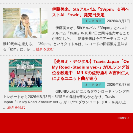
伊藤美来、5thアルバム『39rpm』＆初ベ
ストAL『swirl』発売日決定
2026年8月7日
Ｊ－ＰＯＰ
伊藤美来が、5thアルバム『39rpm』とベスト
アルバム『swirl』を10月7日に同時発売すること
が決定した。 伊藤美来は今年アーティスト活
動10周年を迎える。『39rpm』というタイトルは、レコードの回転数を意味す
る「rpm」に、伊 …
続きを読む
【先ヨミ・デジタル】Travis Japan「On
My Road -Stadium ver.-」がDLソング首
位を独走中 M!LKの佐野勇斗＆吉田仁人
によるユニット曲が追う
2026年8月7日
Ｊ－ＰＯＰ
GfK/NIQ Japanによるダウンロード・ソング売
上レポートから2026年8月3日～8月5日の集計が明らかとなり、Travis
Japan「On My Road -Stadium ver.-」が11,550ダウンロード（DL）を売り上
…
続きを読む
more »