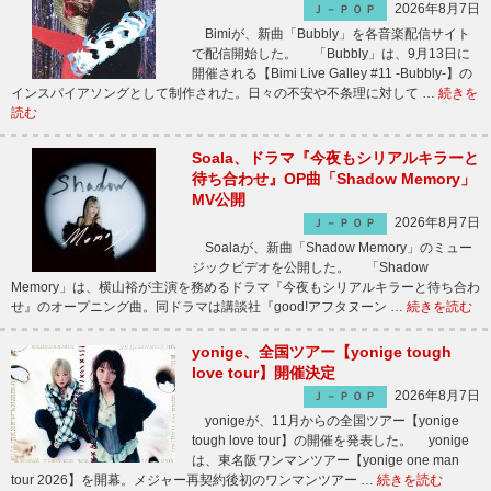
2026年8月7日
Ｊ－ＰＯＰ
Bimiが、新曲「Bubbly」を各音楽配信サイト
で配信開始した。 「Bubbly」は、9月13日に
開催される【Bimi Live Galley #11 -Bubbly-】の
インスパイアソングとして制作された。日々の不安や不条理に対して …
続きを
読む
Soala、ドラマ『今夜もシリアルキラーと
待ち合わせ』OP曲「Shadow Memory」
MV公開
2026年8月7日
Ｊ－ＰＯＰ
Soalaが、新曲「Shadow Memory」のミュー
ジックビデオを公開した。 「Shadow
Memory」は、横山裕が主演を務めるドラマ『今夜もシリアルキラーと待ち合わ
せ』のオープニング曲。同ドラマは講談社『good!アフタヌーン …
続きを読む
yonige、全国ツアー【yonige tough
love tour】開催決定
2026年8月7日
Ｊ－ＰＯＰ
yonigeが、11月からの全国ツアー【yonige
tough love tour】の開催を発表した。 yonige
は、東名阪ワンマンツアー【yonige one man
tour 2026】を開幕。メジャー再契約後初のワンマンツアー …
続きを読む