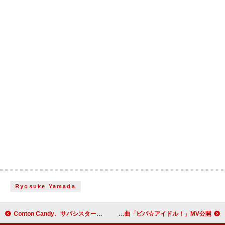
Ryosuke Yamada
Conton Candy、サバシスターを迎えて対バン企画【“CHAOS!!!” Vol.3】7月開催
i☆Ris、4/30発売ニューALの表題曲「ビバ☆アイドル！」MV公開