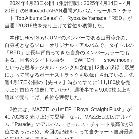
2024年4月23日公開（集計期間：2025年4月14日～4月
20日）のBillboard JAPAN週間アルバム・セールス・チャ
ート“Top Albums Sales”で、Ryosuke Yamada『RED』が
当週120,318枚を売り上げて首位を獲得した。
本作はHey! Say! JUMPのメンバーである山田涼介の、
自身初となるソロ・オリジナル・アルバムで、タイトルの
「RED」は長年背負ってきた自身のメンバーカラーでも
ある。同名のタイトル曲や、「SWITCH」「snow moon」
といった選考デジタル・シングル含む計12曲が収録（形態
によって異なるボーナストラックも収録）されている。先
週4月17日公開の【先ヨミ】時点ですでに111,180枚を売
り上げ首位を独走していたが、週後半でも9,000枚以上を
追加で売り上げ、首位を獲得した。
2位には、MAZZELの1st EP『Royal Straight Flush』が
41,702枚を売り上げて登場。なお、MAZZELは1stアルバ
ム『Parade』のアルバム・セールス・チャート最高位が3
位であったため、今回の記録をもって当チャート自身最高