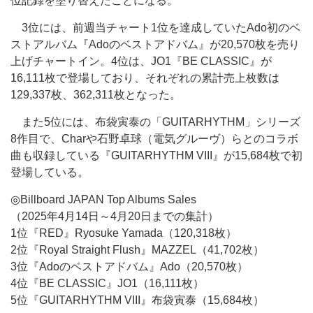
位記録を塗り替えたことになる。
3位には、前週当チャート1位を達成していたAdo初のベ
ストアルバム『Adoのベストアドバム』が20,570枚を売り
上げチャートイン。4位は、JO1『BE CLASSIC』が
16,111枚で登場しており、それぞれの累計売上枚数は
129,337枚、362,311枚となった。
また5位には、布袋寅泰の「GUITARHYTHM」シリーズ
8作目で、Charや石野卓球（電気グルーヴ）らとのコラボ
曲も収録している『GUITARHYTHM VIII』が15,684枚で初
登場している。
◎Billboard JAPAN Top Albums Sales
（2025年4月14日～4月20日までの集計）
1位『RED』Ryosuke Yamada（120,318枚）
2位『Royal Straight Flush』MAZZEL（41,702枚）
3位『Adoのベストアドバム』Ado（20,570枚）
4位『BE CLASSIC』JO1（16,111枚）
5位『GUITARHYTHM VIII』布袋寅泰（15,684枚）