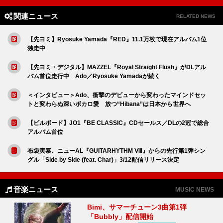
関連ニュース
RELATED NEWS
【先ヨミ】Ryosuke Yamada『RED』11.1万枚で現在アルバム1位
独走中
【先ヨミ・デジタル】MAZZEL『Royal Straight Flush』がDLアル
バム首位走行中 Ado／Ryosuke Yamadaが続く
＜インタビュー＞Ado、衝撃のデビューから変わったマインドセッ
トと変わらぬ深いボカロ愛 放つ“Hibana”は日本から世界へ
【ビルボード】JO1『BE CLASSIC』CDセールス／DLの2冠で総合
アルバム首位
布袋寅泰、ニューAL『GUITARHYTHM Ⅷ』からの先行第1弾シン
グル「Side by Side (feat. Char)」3/12配信リリース決定
音楽ニュース
MUSIC NEWS
Bimi、サマーチューン3曲第1弾
「Bubbly」配信開始