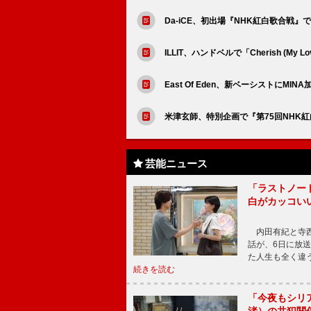
Da-iCE、初出場『NHK紅白歌合戦』で
ILLIT、ハンドベルで「Cherish (My L
East Of Eden、新ベーシストにMI
米津玄師、特別企画で『第75回NHK
芸能ニュース
「ラストノー
白がカッコい
内田有紀と寺西
話が、6日に放
た人生も全く違
続きを読む
「今夜もシリ