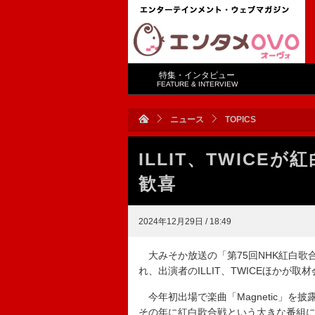
特集・インタビュー
FEATURE & INTERVIEW
ニュース
TOPICS
ILLIT、TWIC
歓喜
2024年12月29日 / 18:49
大みそか放送の「第75回NHK紅白歌
れ、出演者のILLIT、TWICEほかが取
今年初出場で楽曲「Magnetic」を披
その年に紅白歌合戦という大きな番組