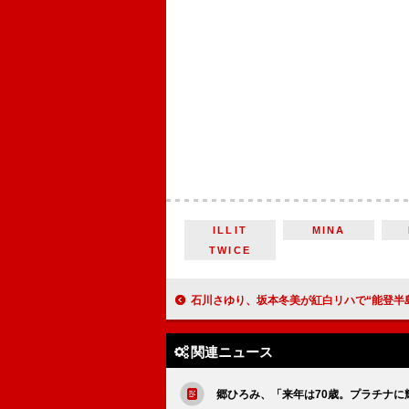
ILLIT
MINA
TWICE
石川さゆり、坂本冬美が紅白リハで“能登半
関連ニュース
郷ひろみ、「来年は70歳。プラチナに