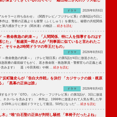
係が深まってきているのがいい」「縦山裕二さんのグッズ欲し
2026年8月6日
ドラマ
ルキラーと待ち合わせ」（関西テレビ／フジテレビ系）の第6話が5日に
本作は、警察の正義よりも復讐（ふくしゅう）を優先し、秘密の共犯関係
と第六感女子ヒナタ（関水渚）の物語 …
続きを読む
ド ～救命救急の約束～」「人間関係、特に人を指導するのはす
感じた」「船越英一郎さんが『刑事面に似ていると言われたこ
て、そりゃあ2時間ドラマの帝王だもの」
2026年8月6日
ドラマ
 ～救命救急の約束～」（テレビ朝日系）の第5話が4日に放送された。
急医療の最前線でもがく、若き救命医・救急隊員・警察官らの正義と成
を含みます） 遥（今田美桜）や桐 …
続きを読む
鬼塚”反町隆史らが「告白大作戦」を決行 「カジサックの娘・梶原
る」「黒幕の正体は誰」
2026年8月4日
ドラマ
するドラマ「GTO」（カンテレ・フジテレビ系）の第3話が、3日に放送
下、ネタバレを含みます） 本作は、1998年に放送されて人気を博した学
」が28年ぶりに連続ドラマとして復活。50代になった“ …
続きを読む
し木」“唯”白石聖の正体が判明し騒然 「車椅子だったよね」