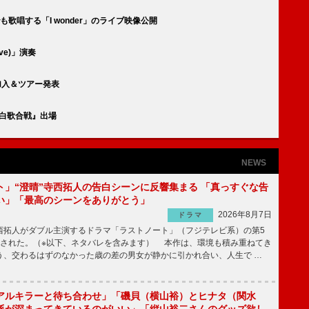
も歌唱する「I wonder」のライブ映像公開
ove)」演奏
NA加入＆ツアー発表
紅白歌合戦』出場
NEWS
ト」“澄晴”寺西拓人の告白シーンに反響集まる 「真っすぐな告
い」「最高のシーンをありがとう」
2026年8月7日
ドラマ
拓人がダブル主演するドラマ「ラストノート」（フジテレビ系）の第5
送された。（※以下、ネタバレを含みます） 本作は、環境も積み重ねてき
う、交わるはずのなかった歳の差の男女が静かに引かれ合い、人生で …
アルキラーと待ち合わせ」「磯貝（横山裕）とヒナタ（関水