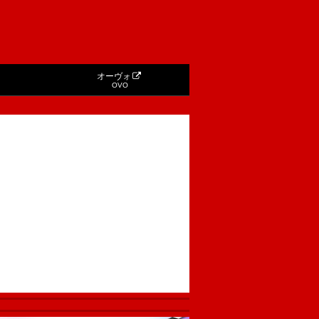
オーヴォ
OVO