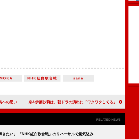
MOKA
NHK紅白歌合戦
sana
島への思い
有吉弘行、紅白司会は「初めて子どもに見せたいと思う仕事」 橋本環奈&伊藤沙莉は、朝ドラの演出に「ワクワクしてる」
RELATED NEWS
輝きたい」 「NHK紅白歌合戦」のリハーサルで意気込み