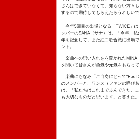
さんはできていなくて、知らない方々
するので期待してもらえたらうれしい
今年5回目の出場となる「TWICE」は、楽
ンバーのSANA（サナ）は、「今年、私
年を記念して、また紅白歌合戦に出場
ント。
楽曲への思い入れをを聞かれたMINA
を聞いて皆さんが勇気や元気をもらっ
楽曲にちなみ「ご自身にとって“Feel S
のメンバーと、ワンス（ファンの呼び名
は、「私たちはこれまで歩んできた、
も大切なものだと思います」と答えた