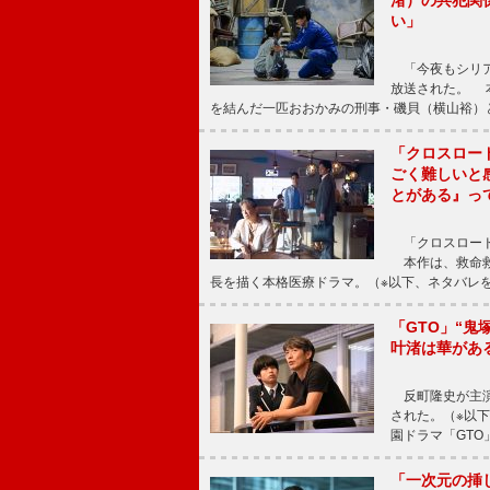
渚）の共犯関
い」
「今夜もシリア
放送された。 
を結んだ一匹おおかみの刑事・磯貝（横山裕）
「クロスロー
ごく難しいと
とがある』っ
「クロスロード
本作は、救命救
長を描く本格医療ドラマ。（※以下、ネタバレ
「GTO」“
叶渚は華があ
反町隆史が主演
された。（※以
園ドラマ「GTO
「一次元の挿