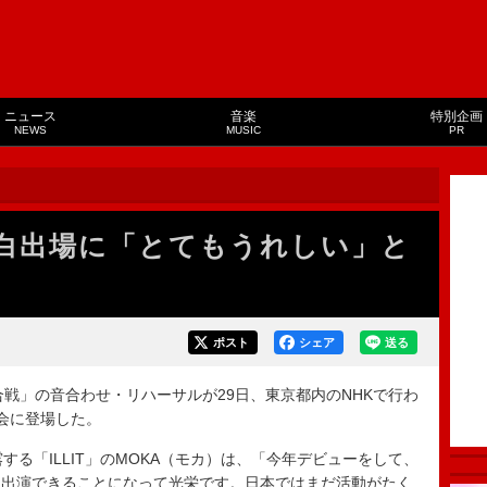
ニュース
音楽
特別企画
NEWS
MUSIC
PR
Eが紅白出場に「とてもうれしい」と
ポスト
シェア
送る
合戦」の音合わせ・リハーサルが29日、東京都内のNHKで行わ
材会に登場した。
露する「ILLIT」のMOKA（モカ）は、「今年デビューをして、
に出演できることになって光栄です。日本ではまだ活動がたく