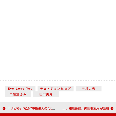
Eye Love You
チェ・ジョンヒョプ
中川大志
二階堂ふみ
山下美月
「リビ松」“松永”中島健人の“元カノ”若月佑美の登場に波紋 「どのドラマも元カノって嫌」「モヤモヤする」
NHKドラマ10「燕は戻ってこない 」制作開始 石橋静河、稲垣吾郎、内田有紀らが出演