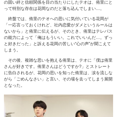
の固い絆と信頼関係を目の当たりにしたテオは、侑里にと
って特別な存在は花岡なのだと落ち込んでしまい…。
終盤では、侑里のテオへの思いに気付いている花岡が
「一応言っておくけれど、社内恋愛がダメというルールは
ないから」と侑里に伝えるが、そのとき、侑里はテレパス
の能力によって「俺はもういい。これでいいんだ…。ずっ
と好きだった」と訴える花岡の苦しい“心の声”が聞こえて
しまう。
その後、複雑な思いを抱える侑里は、テオに「僕は侑里
さんが好きです。侑里さんはどうですか?」とストレート
に告白されるが、花岡の思いを知った侑里は、涙を流しな
がら「ごめんなさい」と言い、その場を去ってしまう展開
となった。