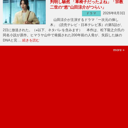
判明し騒然 「車椅子だったよね」「宗教
二世の“悠”山田涼介がつらい」
2026年8月3日
ドラマ
山田涼介が主演するドラマ「一次元の挿し
木」（読売テレビ・日本テレビ系）の第5話が、
2日に放送された。（※以下、ネタバレを含みます） 本作は、松下龍之介氏の
同名小説が原作。ヒマラヤ山中で発掘された200年前の人骨が、失踪した妹の
DNAと完 …
続きを読む
more »