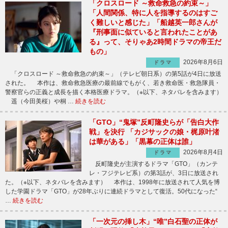
「クロスロード ～救命救急の約束～」
「人間関係、特に人を指導するのはすご
く難しいと感じた」「船越英一郎さんが
『刑事面に似ていると言われたことがあ
る』って、そりゃあ2時間ドラマの帝王だ
もの」
2026年8月6日
ドラマ
「クロスロード ～救命救急の約束～」（テレビ朝日系）の第5話が4日に放送
された。 本作は、救命救急医療の最前線でもがく、若き救命医・救急隊員・
警察官らの正義と成長を描く本格医療ドラマ。（※以下、ネタバレを含みます）
遥（今田美桜）や桐 …
続きを読む
「GTO」“鬼塚”反町隆史らが「告白大作
戦」を決行 「カジサックの娘・梶原叶渚
は華がある」「黒幕の正体は誰」
2026年8月4日
ドラマ
反町隆史が主演するドラマ「GTO」（カンテ
レ・フジテレビ系）の第3話が、3日に放送され
た。（※以下、ネタバレを含みます） 本作は、1998年に放送されて人気を博
した学園ドラマ「GTO」が28年ぶりに連続ドラマとして復活。50代になった“
…
続きを読む
「一次元の挿し木」“唯”白石聖の正体が