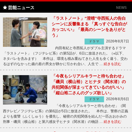
芸能ニュース
NEWS
「ラストノート」“澄晴”寺西拓人の告白
シーンに反響集まる 「真っすぐな告白が
カッコいい」「最高のシーンをありがと
う」
2026年8月7日
ドラマ
内田有紀と寺西拓人がダブル主演するドラマ
「ラストノート」（フジテレビ系）の第5話が、6日に放送された。（※以下、
ネタバレを含みます） 本作は、環境も積み重ねてきた人生も全く違う、交わ
るはずのなかった歳の差の男女が静かに引かれ合い、人生で …
続きを読む
「今夜もシリアルキラーと待ち合わせ」
「磯貝（横山裕）とヒナタ（関水渚）の
共犯関係が深まってきているのがいい」
「縦山裕二さんのグッズ欲しい」
2026年8月6日
ドラマ
「今夜もシリアルキラーと待ち合わせ」（関
西テレビ／フジテレビ系）の第6話が5日に放送された。 本作は、警察の正義
よりも復讐（ふくしゅう）を優先し、秘密の共犯関係を結んだ一匹おおかみの
刑事・磯貝（横山裕）と第六感女子ヒナタ（関水渚）の物語 …
続きを読む