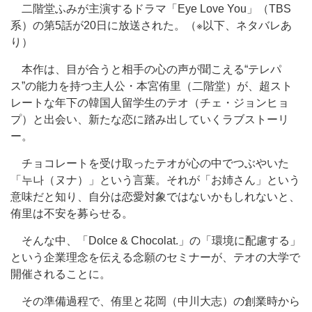
二階堂ふみが主演するドラマ「Eye Love You」（TBS
系）の第5話が20日に放送された。（※以下、ネタバレあ
り）
本作は、目が合うと相手の心の声が聞こえる“テレパ
ス”の能力を持つ主人公・本宮侑里（二階堂）が、超スト
レートな年下の韓国人留学生のテオ（チェ・ジョンヒョ
プ）と出会い、新たな恋に踏み出していくラブストーリ
ー。
チョコレートを受け取ったテオが心の中でつぶやいた
「누나（ヌナ）」という言葉。それが「お姉さん」という
意味だと知り、自分は恋愛対象ではないかもしれないと、
侑里は不安を募らせる。
そんな中、「Dolce & Chocolat.」の「環境に配慮する」
という企業理念を伝える念願のセミナーが、テオの大学で
開催されることに。
その準備過程で、侑里と花岡（中川大志）の創業時から