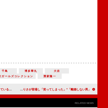
千鳥
博多華丸
大吉
京ガールズコレクション
濱家隆一
会話は泣けた」
「離婚しない男」“女子高生”浅川梨奈の正体に視聴者驚き 次週予告で観月ありさが登場し「笑ってしまった」
RELATED NEWS