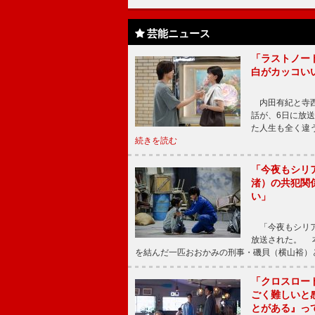
芸能ニュース
「ラストノー
白がカッコい
内田有紀と寺西
話が、6日に放
た人生も全く違
続きを読む
「今夜もシリ
渚）の共犯関
い」
「今夜もシリア
放送された。 
を結んだ一匹おおかみの刑事・磯貝（横山裕）
「クロスロー
ごく難しいと
とがある』っ