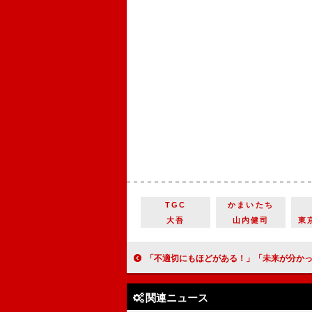
TGC
かまいたち
大吾
山内健司
東
「不適切にもほどがある！」「未来が分かっている人生なんて生きる価値あるのかよ」「純子と渚の
関連ニュース