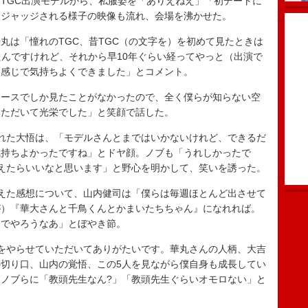
TGC出演モデルから、私服姿を「ありえねえ」「初デートに
くジャッジされる様子の映像も流れ、会場を沸かせた。
は「憧れのTGC、昔TGC（の文字を）を初めて見たときは
たんですけれど、それから早10年ぐらい経ってやっと（出演で
な感じで気持ちよくできました」とコメント。
ースでしか見たことがなかったので、全く僕らが知らない空
いただいて光栄でした」と笑顔で話した。
れた大悟は、「モデルさんとまではいかないけれど、できるだ
気持ちよかったですね」とドヤ顔。ノブも「うれしかったで
ーが増えたらいいなと思います」と野心を明かして、笑いを誘った。
えた感想について、山内健司は「僕らは毎週ほとんど出させて
が）『華大さんと千鳥くんとかまいたちちゃん』になれれば。
んでやろうなあ」とぼやき節。
をやらせていただいてありがたいです。華丸さんの人柄、大吉
切り口、山内の覚悟、この5人を見ながら僕自身も成長してい
ノブらに「教頭先生なん?」「教頭先生ぐらいオモロない」と