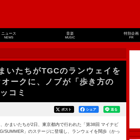
ニュース
音楽
特別企画
NEWS
MUSIC
PR
まいたちがTGCのランウェイを
ウオークに、ノブが「歩き方の
ツッコミ
ポスト
シェア
送る
かまいたちが2日、東京都内で行われた「第38回 マイナビ
RING/SUMMER」のステージに登場し、ランウェイを闊歩（かっ