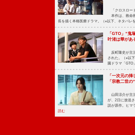
「クロスロード
本作は、救命救
長を描く本格医療ドラマ。（※以下、ネタバレ
「GTO」“
叶渚は華があ
反町隆史が主演
された。（※以
園ドラマ「GTO
「一次元の挿
「宗教二世の
山田涼介が主演
が、2日に放送
説が原作。ヒマラ
読む