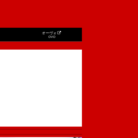
オーヴォ
OVO