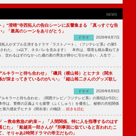
NEWS
ト」“澄晴”寺西拓人の告白シーンに反響集まる 「真っすぐな告
い」「最高のシーンをありがとう」
2026年8月7日
ドラマ
拓人がダブル主演するドラマ「ラストノート」（フジテレビ系）の第5
送された。（※以下、ネタバレを含みます） 本作は、環境も積み重ねてき
う、交わるはずのなかった歳の差の男女が静かに引かれ合い、人生で …
アルキラーと待ち合わせ」「磯貝（横山裕）とヒナタ（関水
係が深まってきているのがいい」「縦山裕二さんのグッズ欲し
2026年8月6日
ドラマ
ルキラーと待ち合わせ」（関西テレビ／フジテレビ系）の第6話が5日に
本作は、警察の正義よりも復讐（ふくしゅう）を優先し、秘密の共犯関係
と第六感女子ヒナタ（関水渚）の物語 …
続きを読む
ド ～救命救急の約束～」「人間関係、特に人を指導するのはす
感じた」「船越英一郎さんが『刑事面に似ていると言われたこ
て、そりゃあ2時間ドラマの帝王だもの」