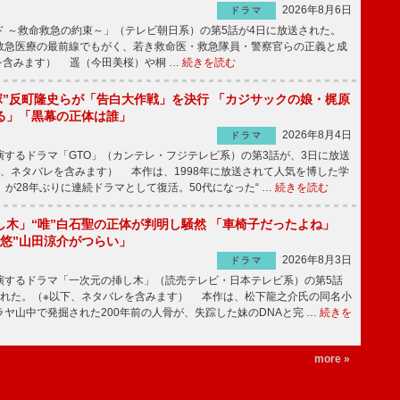
2026年8月6日
ドラマ
 ～救命救急の約束～」（テレビ朝日系）の第5話が4日に放送された。
急医療の最前線でもがく、若き救命医・救急隊員・警察官らの正義と成
を含みます） 遥（今田美桜）や桐 …
続きを読む
鬼塚”反町隆史らが「告白大作戦」を決行 「カジサックの娘・梶原
る」「黒幕の正体は誰」
2026年8月4日
ドラマ
するドラマ「GTO」（カンテレ・フジテレビ系）の第3話が、3日に放送
下、ネタバレを含みます） 本作は、1998年に放送されて人気を博した学
」が28年ぶりに連続ドラマとして復活。50代になった“ …
続きを読む
し木」“唯”白石聖の正体が判明し騒然 「車椅子だったよね」
“悠”山田涼介がつらい」
2026年8月3日
ドラマ
するドラマ「一次元の挿し木」（読売テレビ・日本テレビ系）の第5話
された。（※以下、ネタバレを含みます） 本作は、松下龍之介氏の同名小
ヤ山中で発掘された200年前の人骨が、失踪した妹のDNAと完 …
続きを
more »