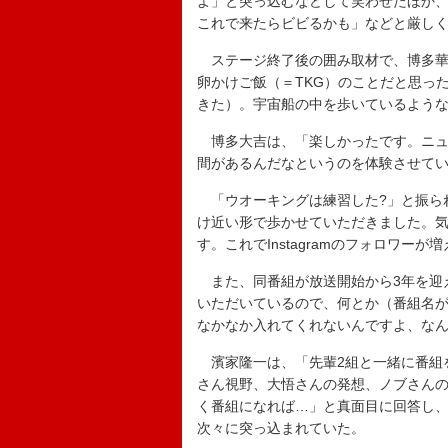
よ」と突っ込むなどして笑わせたほか、
これで来たらビビるかも」などと厳し
ステージ終了後の囲み取材で、博多華丸
卵かけご飯（＝TKG）のことだと思っ
きた）。宇宙船の中を歩いているよう
博多大吉は、「楽しかったです。ニュ
間があるんだなというのを体験させて
「ウオーキングは練習した?」と振ら
け近い形で歩かせていただきました。
す。これでInstagramのフォロワ
また、同番組が放送開始から3年を迎
いただいているので、何とか（番組名
なかなか入れてくれないんですよ、な
濱家隆一は、「先輩2組と一緒に番組
さん視野、大悟さんの発想、ノブさんの
く番組になれば…」と真面目に回答し、
次々に突っ込まれていた。