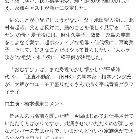
公・結（ゆい）役の橋本環奈、姉・歩役の仲里依紗に加
え、家族キャストが新たに決定した。
結のことが心配でしょうがない、父・米田聖人役に、北
村有起哉。父とは反対に、結のことを優しく見守る、“元
ヤン”の母・愛子役には、麻生久美子。故郷・糸島の農業
をこよなく愛す、超ポジティブな祖母・佳代役に、宮崎美
子。そして、好きなことだけやって暮らしたい、“大ホラ
吹き”な祖父・永吉役に、松平健が決定した。
「おむすび」は、まだ身近で少し懐かしい“平成時
代”を、「正直不動産」（NHK）の脚本家・根本ノンジ氏
が、大胆かつユーモア盛りだくさんで描く平成青春グラフ
ィティ。
▢主演・橋本環奈コメント
皆さんのお名前を聞いた時、今回はじめてお仕事させて
いただく方ばかりですが、共演させていただくのが楽しみ
なメンバーの方ばかりで、いまからどういう家族像ができ
るのかワクワクしています。