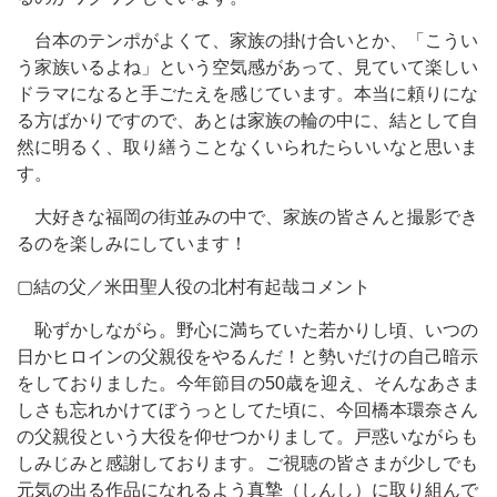
台本のテンポがよくて、家族の掛け合いとか、「こうい
う家族いるよね」という空気感があって、見ていて楽しい
ドラマになると手ごたえを感じています。本当に頼りにな
る方ばかりですので、あとは家族の輪の中に、結として自
然に明るく、取り繕うことなくいられたらいいなと思いま
す。
大好きな福岡の街並みの中で、家族の皆さんと撮影でき
るのを楽しみにしています！
▢結の父／米田聖人役の北村有起哉コメント
恥ずかしながら。野心に満ちていた若かりし頃、いつの
日かヒロインの父親役をやるんだ！と勢いだけの自己暗示
をしておりました。今年節目の50歳を迎え、そんなあさま
しさも忘れかけてぼうっとしてた頃に、今回橋本環奈さん
の父親役という大役を仰せつかりまして。戸惑いながらも
しみじみと感謝しております。ご視聴の皆さまが少しでも
元気の出る作品になれるよう真摯（しんし）に取り組んで