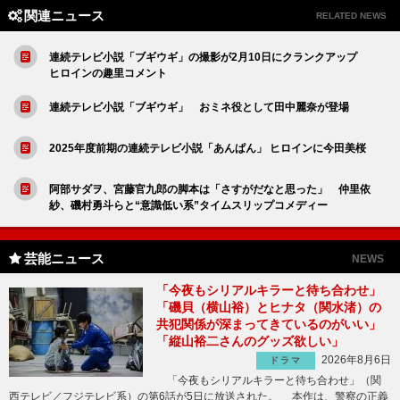
関連ニュース
RELATED NEWS
連続テレビ小説「ブギウギ」の撮影が2月10日にクランクアップ
ヒロインの趣里コメント
連続テレビ小説「ブギウギ」 おミネ役として田中麗奈が登場
2025年度前期の連続テレビ小説「あんぱん」 ヒロインに今田美桜
阿部サダヲ、宮藤官九郎の脚本は「さすがだなと思った」 仲里依
紗、磯村勇斗らと“意識低い系”タイムスリップコメディー
芸能ニュース
NEWS
「今夜もシリアルキラーと待ち合わせ」
「磯貝（横山裕）とヒナタ（関水渚）の
共犯関係が深まってきているのがいい」
「縦山裕二さんのグッズ欲しい」
2026年8月6日
ドラマ
「今夜もシリアルキラーと待ち合わせ」（関
西テレビ／フジテレビ系）の第6話が5日に放送された。 本作は、警察の正義