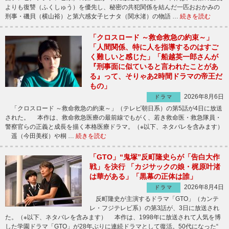
よりも復讐（ふくしゅう）を優先し、秘密の共犯関係を結んだ一匹おおかみの
刑事・磯貝（横山裕）と第六感女子ヒナタ（関水渚）の物語 …
続きを読む
「クロスロード ～救命救急の約束～」
「人間関係、特に人を指導するのはすご
く難しいと感じた」「船越英一郎さんが
『刑事面に似ていると言われたことがあ
る』って、そりゃあ2時間ドラマの帝王だ
もの」
2026年8月6日
ドラマ
「クロスロード ～救命救急の約束～」（テレビ朝日系）の第5話が4日に放送
された。 本作は、救命救急医療の最前線でもがく、若き救命医・救急隊員・
警察官らの正義と成長を描く本格医療ドラマ。（※以下、ネタバレを含みます）
遥（今田美桜）や桐 …
続きを読む
「GTO」“鬼塚”反町隆史らが「告白大作
戦」を決行 「カジサックの娘・梶原叶渚
は華がある」「黒幕の正体は誰」
2026年8月4日
ドラマ
反町隆史が主演するドラマ「GTO」（カンテ
レ・フジテレビ系）の第3話が、3日に放送され
た。（※以下、ネタバレを含みます） 本作は、1998年に放送されて人気を博
した学園ドラマ「GTO」が28年ぶりに連続ドラマとして復活。50代になった“