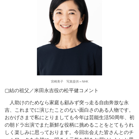
宮崎美子 写真提供＝NHK
▢結の祖父／米田永吉役の松平健コメント
人助けのためなら家庭も顧みず突っ走る自由奔放な永
吉、これまでに演じたことのない面白さのある人物です。
おかげさまで私にとりましても今年は芸能生活50周年、初
の朝ドラ出演でまた新鮮な役柄に挑めることをとてもうれ
しく楽しみに思っております。今回出会えた皆さんとのチ