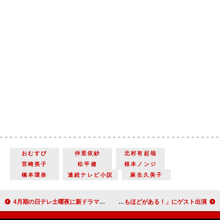
おむすび
仲里依紗
北村有起哉
宮崎美子
松平健
根本ノンジ
橋本環奈
連続テレビ小説
麻生久美子
4月期の日テレ土曜夜に新ドラマ枠 大ヒットドラマ「花咲舞が黙ってない」の新シリーズがスタート 花咲舞が再び！ 主演は今田美桜
錦戸亮が約10年ぶりのTBSドラマ出演 「不適切にもほどがある！」にゲスト出演