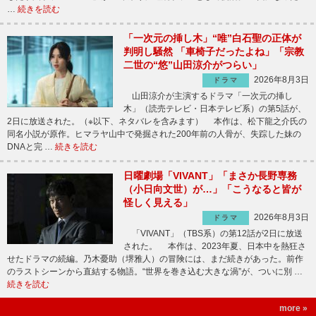
…
続きを読む
「一次元の挿し木」“唯”白石聖の正体が
判明し騒然 「車椅子だったよね」「宗教
二世の“悠”山田涼介がつらい」
2026年8月3日
ドラマ
山田涼介が主演するドラマ「一次元の挿し
木」（読売テレビ・日本テレビ系）の第5話が、
2日に放送された。（※以下、ネタバレを含みます） 本作は、松下龍之介氏の
同名小説が原作。ヒマラヤ山中で発掘された200年前の人骨が、失踪した妹の
DNAと完 …
続きを読む
日曜劇場「VIVANT」「まさか長野専務
（小日向文世）が…」「こうなると皆が
怪しく見える」
2026年8月3日
ドラマ
「VIVANT」（TBS系）の第12話が2日に放送
された。 本作は、2023年夏、日本中を熱狂さ
せたドラマの続編。乃木憂助（堺雅人）の冒険には、まだ続きがあった。前作
のラストシーンから直結する物語。“世界を巻き込む大きな渦”が、ついに別 …
続きを読む
more »