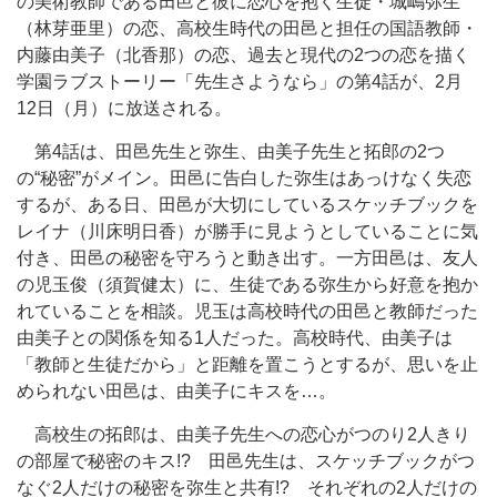
の美術教師である田邑と彼に恋心を抱く生徒・城嶋弥生
（林芽亜里）の恋、高校生時代の田邑と担任の国語教師・
内藤由美子（北香那）の恋、過去と現代の2つの恋を描く
学園ラブストーリー「先生さようなら」の第4話が、2月
12日（月）に放送される。
第4話は、田邑先生と弥生、由美子先生と拓郎の2つ
の“秘密”がメイン。田邑に告白した弥生はあっけなく失恋
するが、ある日、田邑が大切にしているスケッチブックを
レイナ（川床明日香）が勝手に見ようとしていることに気
付き、田邑の秘密を守ろうと動き出す。一方田邑は、友人
の児玉俊（須賀健太）に、生徒である弥生から好意を抱か
れていることを相談。児玉は高校時代の田邑と教師だった
由美子との関係を知る1人だった。高校時代、由美子は
「教師と生徒だから」と距離を置こうとするが、思いを止
められない田邑は、由美子にキスを…。
高校生の拓郎は、由美子先生への恋心がつのり2人きり
の部屋で秘密のキス!? 田邑先生は、スケッチブックがつ
なぐ2人だけの秘密を弥生と共有!? それぞれの2人だけの