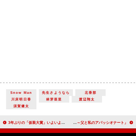
Snow Man
先生さようなら
北香那
川床明日香
林芽亜里
渡辺翔太
須賀健太
3年ぶりの「仮装大賞」いよいよ今夜！ 欽ちゃん＆慎吾ちゃんが愛と絆をつなぐ
「さよならマエストロ～父と私のアパッシオナート～」「海くんを見てもらい泣きしてしまいました。みんなが幸せに終われますように」「柳亭小痴楽さん。ご本人登場！」