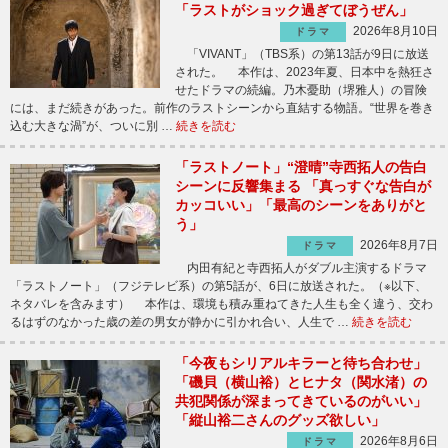
「ラストがショック過ぎてぼうぜん」
2026年8月10日
ドラマ
「VIVANT」（TBS系）の第13話が9日に放送
された。 本作は、2023年夏、日本中を熱狂さ
せたドラマの続編。乃木憂助（堺雅人）の冒険
には、まだ続きがあった。前作のラストシーンから直結する物語。“世界を巻き
込む大きな渦”が、ついに別 …
続きを読む
「ラストノート」“澄晴”寺西拓人の告白
シーンに反響集まる 「真っすぐな告白が
カッコいい」「最高のシーンをありがと
う」
2026年8月7日
ドラマ
内田有紀と寺西拓人がダブル主演するドラマ
「ラストノート」（フジテレビ系）の第5話が、6日に放送された。（※以下、
ネタバレを含みます） 本作は、環境も積み重ねてきた人生も全く違う、交わ
るはずのなかった歳の差の男女が静かに引かれ合い、人生で …
続きを読む
「今夜もシリアルキラーと待ち合わせ」
「磯貝（横山裕）とヒナタ（関水渚）の
共犯関係が深まってきているのがいい」
「縦山裕二さんのグッズ欲しい」
2026年8月6日
ドラマ