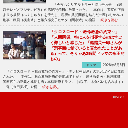
「今夜もシリアルキラーと待ち合わせ」（関
西テレビ／フジテレビ系）の第6話が5日に放送された。 本作は、警察の正義
よりも復讐（ふくしゅう）を優先し、秘密の共犯関係を結んだ一匹おおかみの
刑事・磯貝（横山裕）と第六感女子ヒナタ（関水渚）の物語 …
続きを読む
「クロスロード ～救命救急の約束～」
「人間関係、特に人を指導するのはすご
く難しいと感じた」「船越英一郎さんが
『刑事面に似ていると言われたことがあ
る』って、そりゃあ2時間ドラマの帝王だ
もの」
2026年8月6日
ドラマ
「クロスロード ～救命救急の約束～」（テレビ朝日系）の第5話が4日に放送
された。 本作は、救命救急医療の最前線でもがく、若き救命医・救急隊員・
警察官らの正義と成長を描く本格医療ドラマ。（※以下、ネタバレを含みます）
遥（今田美桜）や桐 …
続きを読む
more »