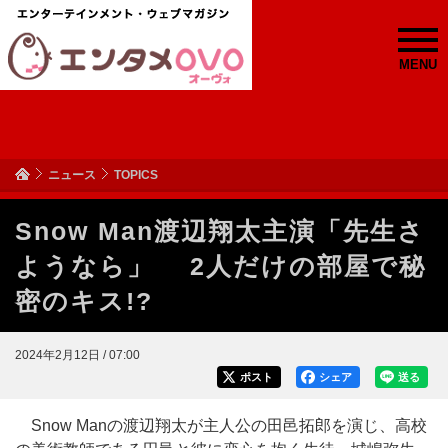
MENU
ニュース
TOPICS
Snow Man渡辺翔太主演「先生さ
ようなら」 2人だけの部屋で秘
密のキス!?
2024年2月12日 / 07:00
ポスト
シェア
送る
Snow Manの渡辺翔太が主人公の田邑拓郎を演じ、高校