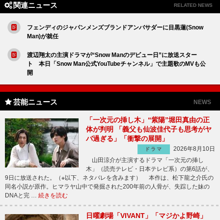
関連ニュース
RELATED NEWS
フェンディのジャパンメンズブランドアンバサダーに目黒蓮(Snow
Man)が就任
渡辺翔太の主演ドラマが“Snow Manのデビュー日”に放送スター
ト 本日「Snow Man公式YouTubeチャンネル」で主題歌のMVも公
開
芸能ニュース
NEWS
「一次元の挿し木」“紫陽”堀田真由の正
体が判明 「義父も仙波佳代子も思考がヤ
バ過ぎる」「衝撃の展開」
2026年8月10日
ドラマ
山田涼介が主演するドラマ「一次元の挿し
木」（読売テレビ・日本テレビ系）の第6話が、
9日に放送された。（※以下、ネタバレを含みます） 本作は、松下龍之介氏の
同名小説が原作。ヒマラヤ山中で発掘された200年前の人骨が、失踪した妹の
DNAと完 …
続きを読む
日曜劇場「VIVANT」「マジかよ野崎」