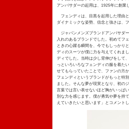
アンバサダーの起用は、1925年に創業
フェンディは、目黒を起用した理由と
ダイナミックな姿勢、信念と強さは、
ジャパンメンズブランドアンバサダー
入れのあるブランドでした。初めてフ
ときの心躍る瞬間を、今でもしっかり
ディのスーツが僕に力を与えてくれま
ディでした。当時は少し背伸びをして
っといろいろなフェンディの服を着た
せてもらっていたことで、ファンの方
フェンディというブランドがもっと特
ました。そんな夢が現実となり、初の
言葉では言い表せないほど胸がいっぱ
別な力を感じます。僕が勇気や夢を持
えていきたいと思います」とコメント