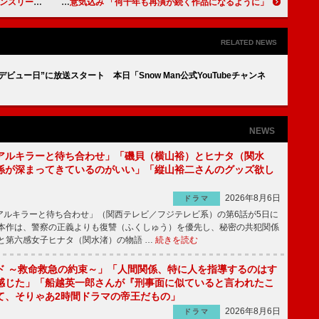
ラーに森口博子
井上芳雄、「ムーラン・ルージュ！」再演に意気込み 「何十年も再演が続く作品になるように」
RELATED NEWS
デビュー日”に放送スタート 本日「Snow Man公式YouTubeチャンネ
NEWS
アルキラーと待ち合わせ」「磯貝（横山裕）とヒナタ（関水
係が深まってきているのがいい」「縦山裕二さんのグッズ欲し
2026年8月6日
ドラマ
ルキラーと待ち合わせ」（関西テレビ／フジテレビ系）の第6話が5日に
本作は、警察の正義よりも復讐（ふくしゅう）を優先し、秘密の共犯関係
と第六感女子ヒナタ（関水渚）の物語 …
続きを読む
ド ～救命救急の約束～」「人間関係、特に人を指導するのはす
感じた」「船越英一郎さんが『刑事面に似ていると言われたこ
て、そりゃあ2時間ドラマの帝王だもの」
2026年8月6日
ドラマ