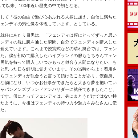
して以来、100年近い歴史の中で初となる。
して「彼の自由で遊び心あふれる人柄に加え、自信に満ちた
フェンディの男性像を体現しています」としている。
就任にあたり目黒は、「フェンディは僕にとってずっと思い
ェンディの服に腕を通した瞬間、自分でフェンディを購入した
と覚えています。これまで授賞式などの晴れ舞台では、フェン
した。僕が初めて購入したハイブランドの服ももちろんフェン
、勇気を持って購入しいつかもっと似合う人間になりたい、も
いと思った日を鮮明に覚えています。その当時からよく着用さ
からフェンディが似合うと言って頂けることがあり、僕自身、
別な物になり、いつかお仕事ができたらと大きな夢を抱いてい
ジャパンメンズブランドアンバサダーに就任できましたこと、
いです。僕にとってフェンディは、身にまとうだけではない特
てたように、今後はフェンディの持つ力や魅力をみなさんに伝
した。