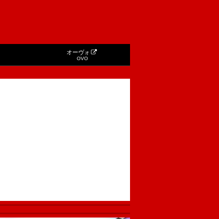
オーヴォ
OVO