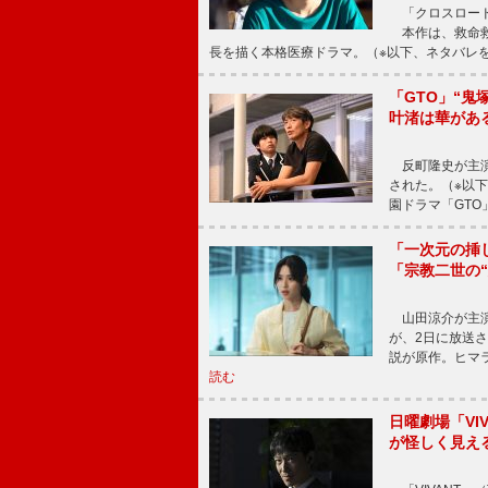
「クロスロード
本作は、救命救
長を描く本格医療ドラマ。（※以下、ネタバレ
「GTO」“
叶渚は華があ
反町隆史が主演
された。（※以
園ドラマ「GTO
「一次元の挿
「宗教二世の
山田涼介が主演
が、2日に放送
説が原作。ヒマラ
読む
日曜劇場「V
が怪しく見え