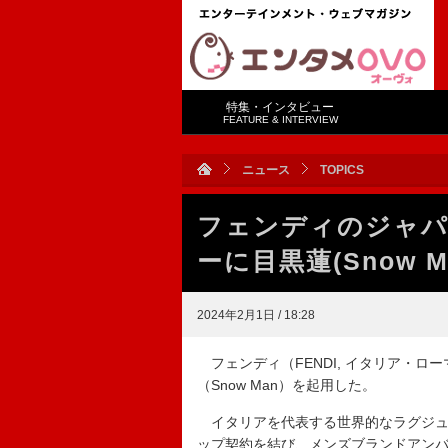
特集・インタビュー
FEATURE & INTERVIEW
ニュース
TOPICS
フェンディのジャ
ーに目黒蓮(Snow 
2024年2月1日 / 18:28
フェンディ（FENDI, イタリア・
（Snow Man）を起用した。
イタリアを代表する世界的なラグジュ
ップ契約を結び、メンズブランドアン