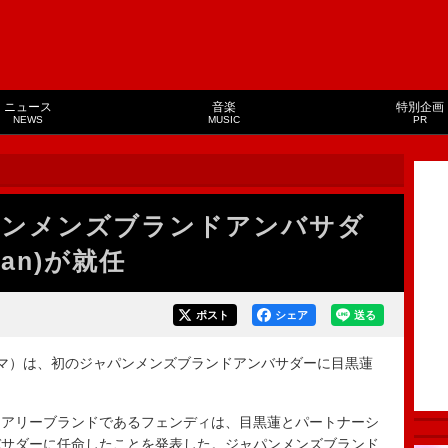
ニュース
音楽
特別企画
NEWS
MUSIC
PR
パンメンズブランドアンバサダ
Man)が就任
ポスト
シェア
送る
ローマ）は、初のジャパンメンズブランドアンバサダーに目黒蓮
アリーブランドであるフェンディは、目黒蓮とパートナーシ
バサダーに任命したことを発表した。ジャパンメンズブランド