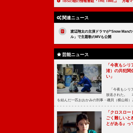
TBSの朝の情報番組『THE TIME,』 月曜マンスリーレギュ
関連ニュース
渡辺翔太の主演ドラマが“Snow Manの
ル」で主題歌のMVも公開
芸能ニュース
「今夜もシリ
渚）の共犯関
い」
「今夜もシリア
放送された。 
を結んだ一匹おおかみの刑事・磯貝（横山裕）
「クロスロー
ごく難しいと
とがある』っ