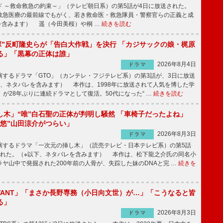
 ～救命救急の約束～」（テレビ朝日系）の第5話が4日に放送された。
急医療の最前線でもがく、若き救命医・救急隊員・警察官らの正義と成
を含みます） 遥（今田美桜）や桐 …
続きを読む
鬼塚”反町隆史らが「告白大作戦」を決行 「カジサックの娘・梶原
る」「黒幕の正体は誰」
2026年8月4日
ドラマ
するドラマ「GTO」（カンテレ・フジテレビ系）の第3話が、3日に放送
下、ネタバレを含みます） 本作は、1998年に放送されて人気を博した学
」が28年ぶりに連続ドラマとして復活。50代になった“ …
続きを読む
し木」“唯”白石聖の正体が判明し騒然 「車椅子だったよね」
“悠”山田涼介がつらい」
2026年8月3日
ドラマ
するドラマ「一次元の挿し木」（読売テレビ・日本テレビ系）の第5話
された。（※以下、ネタバレを含みます） 本作は、松下龍之介氏の同名小
ヤ山中で発掘された200年前の人骨が、失踪した妹のDNAと完 …
続きを
IVANT」「まさか長野専務（小日向文世）が…」「こうなると皆
る」
2026年8月3日
ドラマ