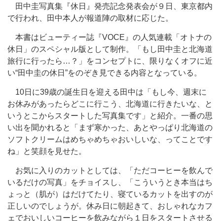
田中圭写真集『休日』発売記念発表会が９日、東京都内
で行われ、田中本人が報道陣の取材に応じた。
本書はビューティー誌『VOCE』の人気連載「オトナの
休日」のスペシャル版として制作。「もし田中圭と北海道
旅行に行ったら…？」をコンセプトに、限りなくオフに近
い“田中圭の休日”をのぞき見できる内容となっている。
10日に39歳の誕生日を迎える田中は「もし今、週末に
お休みがあったらどこに行こう、北海道に行きたいな、と
いうとこからスタートした写真集です」と紹介。一番の思
い出を聞かれると「まず寒かった、あとやっぱり北海道の
ソフトクリームはめちゃめちゃおいしいな、ってことです
ね」と笑顔を見せた。
お気に入りのカットとしては、「ただコーヒーを飲んで
いるだけの写真」をチョイスし、「こういうとき本当はち
ょっと（肌が）はだけてたり、寝ているカットを出すのが
正しいのでしょうが。休み日に朝起きて、おしゃれなカフ
ェでおいしいコーヒーを飲みながら１日をスタートさせる