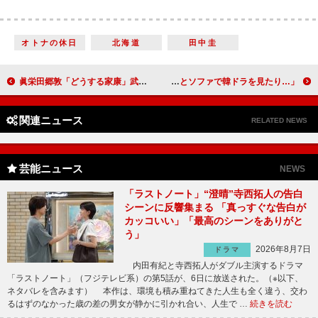
オトナの休日
北海道
田中圭
眞栄田郷敦「どうする家康」武田勝頼のラストに感慨 「自信を持ち、勝頼の道を突き進むことができた」
広瀬すず、撮影後に飲むビールに「舞い上がりました」 “最高のごほうび”は「猫ちゃんとソファで韓ドラを見たり…」
関連ニュース
RELATED NEWS
芸能ニュース
NEWS
「ラストノート」“澄晴”寺西拓人の告白
シーンに反響集まる 「真っすぐな告白が
カッコいい」「最高のシーンをありがと
う」
2026年8月7日
ドラマ
内田有紀と寺西拓人がダブル主演するドラマ
「ラストノート」（フジテレビ系）の第5話が、6日に放送された。（※以下、
ネタバレを含みます） 本作は、環境も積み重ねてきた人生も全く違う、交わ
るはずのなかった歳の差の男女が静かに引かれ合い、人生で …
続きを読む