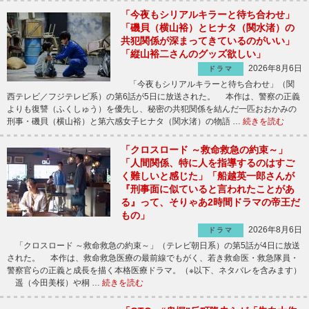
「今夜もシリアルキラーと待ち合わせ」
「磯貝（横山裕）とヒナタ（関水渚）の
共犯関係が深まってきているのがいい」
「縦山裕二さんのグッズ欲しい」
2026年8月6日
ドラマ
「今夜もシリアルキラーと待ち合わせ」（関
西テレビ／フジテレビ系）の第6話が5日に放送された。 本作は、警察の正義
よりも復讐（ふくしゅう）を優先し、秘密の共犯関係を結んだ一匹おおかみの
刑事・磯貝（横山裕）と第六感女子ヒナタ（関水渚）の物語 …
続きを読む
「クロスロード ～救命救急の約束～」
「人間関係、特に人を指導するのはすご
く難しいと感じた」「船越英一郎さんが
『刑事面に似ていると言われたことがあ
る』って、そりゃあ2時間ドラマの帝王だ
もの」
2026年8月6日
ドラマ
「クロスロード ～救命救急の約束～」（テレビ朝日系）の第5話が4日に放送
された。 本作は、救命救急医療の最前線でもがく、若き救命医・救急隊員・
警察官らの正義と成長を描く本格医療ドラマ。（※以下、ネタバレを含みます）
遥（今田美桜）や桐 …
続きを読む