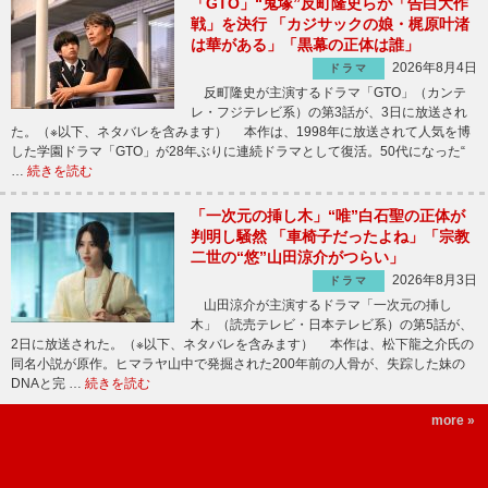
「GTO」“鬼塚”反町隆史らが「告白大作
戦」を決行 「カジサックの娘・梶原叶渚
は華がある」「黒幕の正体は誰」
2026年8月4日
ドラマ
反町隆史が主演するドラマ「GTO」（カンテ
レ・フジテレビ系）の第3話が、3日に放送され
た。（※以下、ネタバレを含みます） 本作は、1998年に放送されて人気を博
した学園ドラマ「GTO」が28年ぶりに連続ドラマとして復活。50代になった“
…
続きを読む
「一次元の挿し木」“唯”白石聖の正体が
判明し騒然 「車椅子だったよね」「宗教
二世の“悠”山田涼介がつらい」
2026年8月3日
ドラマ
山田涼介が主演するドラマ「一次元の挿し
木」（読売テレビ・日本テレビ系）の第5話が、
2日に放送された。（※以下、ネタバレを含みます） 本作は、松下龍之介氏の
同名小説が原作。ヒマラヤ山中で発掘された200年前の人骨が、失踪した妹の
DNAと完 …
続きを読む
more »