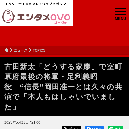
MENU
ニュース
TOPICS
古田新太「どうする家康」で室町
幕府最後の将軍・足利義昭
役 “信長”岡田准一とは久々の共
演で「本人もはしゃいでいまし
た」
2023年5月21日 / 21:00
ポスト
シェア
送る