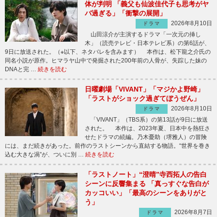
体が判明 「義父も仙波佳代子も思考がヤ
バ過ぎる」「衝撃の展開」
2026年8月10日
ドラマ
山田涼介が主演するドラマ「一次元の挿し
木」（読売テレビ・日本テレビ系）の第6話が、
9日に放送された。（※以下、ネタバレを含みます） 本作は、松下龍之介氏の
同名小説が原作。ヒマラヤ山中で発掘された200年前の人骨が、失踪した妹の
DNAと完 …
続きを読む
日曜劇場「VIVANT」「マジかよ野崎」
「ラストがショック過ぎてぼうぜん」
2026年8月10日
ドラマ
「VIVANT」（TBS系）の第13話が9日に放送
された。 本作は、2023年夏、日本中を熱狂さ
せたドラマの続編。乃木憂助（堺雅人）の冒険
には、まだ続きがあった。前作のラストシーンから直結する物語。“世界を巻き
込む大きな渦”が、ついに別 …
続きを読む
「ラストノート」“澄晴”寺西拓人の告白
シーンに反響集まる 「真っすぐな告白が
カッコいい」「最高のシーンをありがと
う」
2026年8月7日
ドラマ