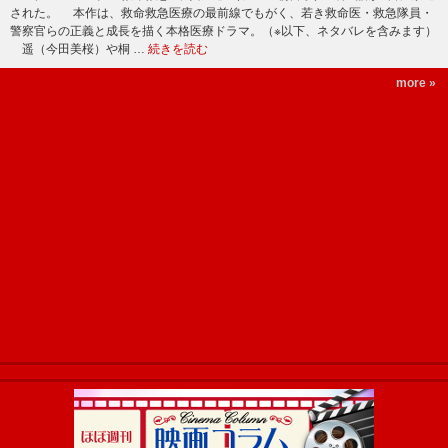
された。 本作は、救命救急医療の最前線でもがく、若き救命医・救急隊員・
警察官らの正義と成長を描く本格医療ドラマ。（※以下、ネタバレを含みます）
遥（今田美桜）や桐 …
続きを読む
more »