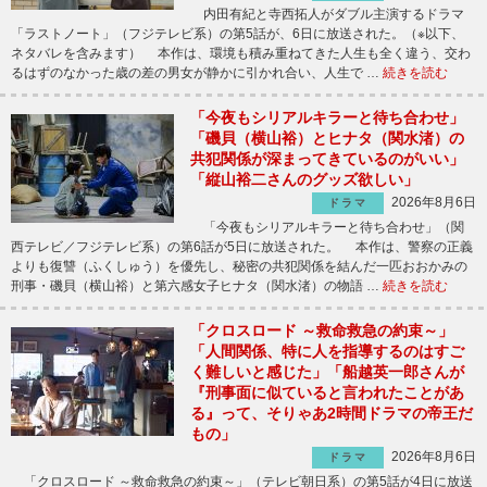
内田有紀と寺西拓人がダブル主演するドラマ
「ラストノート」（フジテレビ系）の第5話が、6日に放送された。（※以下、
ネタバレを含みます） 本作は、環境も積み重ねてきた人生も全く違う、交わ
るはずのなかった歳の差の男女が静かに引かれ合い、人生で …
続きを読む
「今夜もシリアルキラーと待ち合わせ」
「磯貝（横山裕）とヒナタ（関水渚）の
共犯関係が深まってきているのがいい」
「縦山裕二さんのグッズ欲しい」
2026年8月6日
ドラマ
「今夜もシリアルキラーと待ち合わせ」（関
西テレビ／フジテレビ系）の第6話が5日に放送された。 本作は、警察の正義
よりも復讐（ふくしゅう）を優先し、秘密の共犯関係を結んだ一匹おおかみの
刑事・磯貝（横山裕）と第六感女子ヒナタ（関水渚）の物語 …
続きを読む
「クロスロード ～救命救急の約束～」
「人間関係、特に人を指導するのはすご
く難しいと感じた」「船越英一郎さんが
『刑事面に似ていると言われたことがあ
る』って、そりゃあ2時間ドラマの帝王だ
もの」
2026年8月6日
ドラマ
「クロスロード ～救命救急の約束～」（テレビ朝日系）の第5話が4日に放送