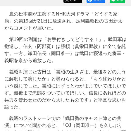
嵐の松本潤が主演するNHK大河ドラマ「どうする家
康」の第19回が21日に放送され、足利義昭役の古田新太
からコメントが届いた。
第19回の副題は「お手付きしてどうする！」。武田軍は
撤退し、信玄（阿部寛）は勝頼（眞栄田郷敦）に全てを託
す。一方、織田信長（岡田准一）は武田に寝返った将軍・
義昭を京から追放した。
義昭を演じた古田は「義昭の生きざま、最後をどのよう
に解釈して演じたか」と尋ねられると、「もう終わりかと
いう感じでした。義昭にはずっとわがままでいてほしいで
す。最後まで悪態をついていてほしい。信長にあれほどの
兵力を使わせたのだから大したものです」と率直な思いを
語った。
義昭のラストシーンでの「織田勢のキャスト陣との共
演」について聞かれると、「OJ（岡田准一）も久しぶり