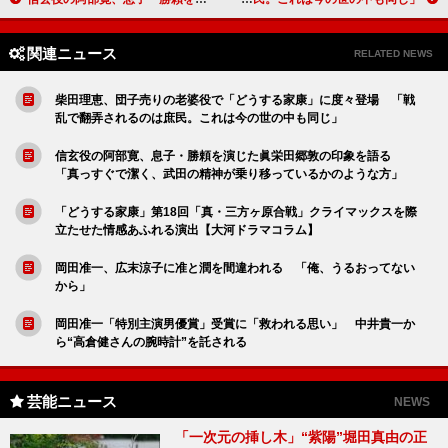
関連ニュース
RELATED NEWS
柴田理恵、団子売りの老婆役で「どうする家康」に度々登場 「戦
乱で翻弄されるのは庶民。これは今の世の中も同じ」
信玄役の阿部寛、息子・勝頼を演じた眞栄田郷敦の印象を語る
「真っすぐで潔く、武田の精神が乗り移っているかのような方」
「どうする家康」第18回「真・三方ヶ原合戦」クライマックスを際
立たせた情感あふれる演出【大河ドラマコラム】
岡田准一、広末涼子に准と潤を間違われる 「俺、うるおってない
から」
岡田准一「特別主演男優賞」受賞に「救われる思い」 中井貴一か
ら“高倉健さんの腕時計”を託される
芸能ニュース
NEWS
「一次元の挿し木」“紫陽”堀田真由の正