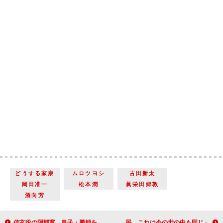
どうする家康
ムロツヨシ
古田新太
岡田准一
松本潤
眞栄田郷敦
酒向芳
信玄役の阿部寛、息子・勝頼を演じた眞栄田郷敦の印象を語る 「真っすぐで潔く、武田の精神が乗り移っているかのような方」
柴田理恵、団子売りの老婆役で「どうする家康」に度々登場 「戦乱で翻弄されるのは庶民。これは今の世の中も同じ」