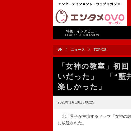
特集・インタビュー
FEATURE & INTERVIEW
ニュース
TOPICS
「女神の教室」初回
いだった」 「“藍
楽しかった」
2023年1月10日 / 06:25
北川景子が主演するドラマ「女神の教
に放送された。