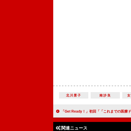
北川景子
南沙良
「Get Ready！」初回「「これまでの医療ドラマにあまりないタイプ」 “エース”妻夫木聡と“ジョーカー”藤原竜也
関連ニュース