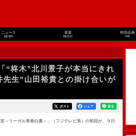
ニュース
音楽
特別企画
NEWS
MUSIC
PR
「“柊木”北川景子が本当にきれ
井先生”山田裕貴との掛け合いが
ポスト
シェア
送る
室～リーガル青春白書～」（フジテレビ系）の初回が、９日