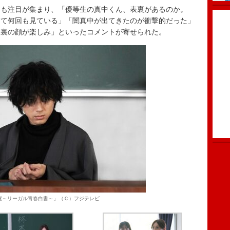
も注目が集まり、「優等生の真中くん、表裏があるのか。
って何回も見ている」「闇真中が出てきたのが衝撃的だった」
も裏の顔が楽しみ」といったコメントが寄せられた。
室～リーガル青春白書～」（Ｃ）フジテレビ