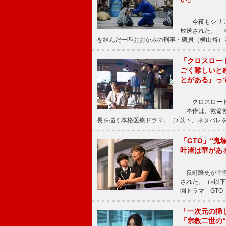
「今夜もシリア
放送された。 
を結んだ一匹おおかみの刑事・磯貝（横山裕）
「クロスロー
ごく難しいと
とがある』っ
「クロスロード
本作は、救命救
長を描く本格医療ドラマ。（※以下、ネタバレ
「GTO」“
叶渚は華があ
反町隆史が主演
された。（※以
園ドラマ「GTO
「一次元の挿
「宗教二世の