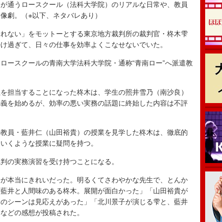
が通うロースクール（法科大学院）のリアルな日常や、教員
像劇。（※以下、ネタバレあり）
れない」をモットーとする東京地方裁判所の裁判官・柊木雫
掛け過ぎて、日々の仕事を効率よくこなせないでいた。
ースクールの青南大学法科大学院・通称“青南ロー”へ派遣教
を担当することになった柊木は、学生の照井雪乃（南沙良）
講義を始めるが、効率の悪い実務の話題に終始した内容は不評
教員・藍井仁（山田裕貴）の授業を見学した柊木は、徹底的
ていくような授業に疑問を持つ。
判の実務演習を受け持つことになる。
子が本当にきれいだった。明るくてさわやかな先生で、とんか
い藍井と人間味のある柊木。展開が面白かった」「山田裕貴が
判のシーンは見応えがあった」「北川景子が演じる雫と、藍井
」などの感想が投稿された。