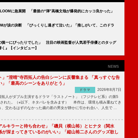
LOOMに急展開 「最後の“弾”高橋文哉が爆発的にカッコ良かった」
OOMが涙の決断 「びっくりし過ぎて泣いた」「推しがいて、このドラ
の慎一にぴったりでした」 注目の映画監督が人気若手俳優とのタッグ
啼く』【インタビュー】
NEWS
ト」“澄晴”寺西拓人の告白シーンに反響集まる 「真っすぐな告
い」「最高のシーンをありがとう」
2026年8月7日
ドラマ
拓人がダブル主演するドラマ「ラストノート」（フジテレビ系）の第5
送された。（※以下、ネタバレを含みます） 本作は、環境も積み重ねてき
う、交わるはずのなかった歳の差の男女が静かに引かれ合い、人生で …
アルキラーと待ち合わせ」「磯貝（横山裕）とヒナタ（関水
係が深まってきているのがいい」「縦山裕二さんのグッズ欲し