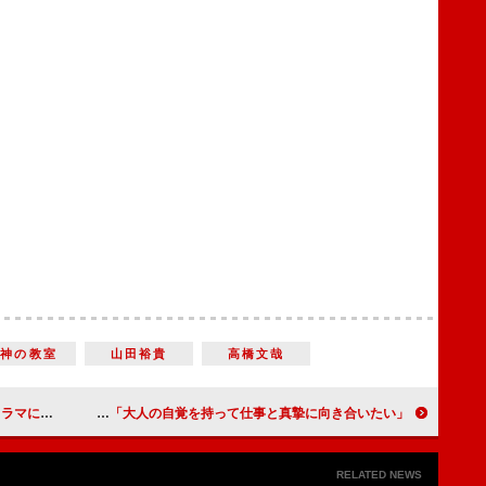
女神の教室
山田裕貴
高橋文哉
のコンビが「新鮮」
ジャニーズ事務所が17年ぶりに成人式を開催 道枝駿佑「大人の自覚を持って仕事と真摯に向き合いたい」
RELATED NEWS