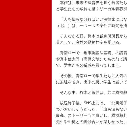
本作は、未来の法曹界を担う若者たち
と学生たちの成長を描くリーガル青春群
「人を知らなければいい法律家にはな
（北川）は、一つ一つの案件に時間を
そんなある日、柊木は裁判所所長からロ
員として、突然の勤務辞令を受ける。
青南ローで「刑事訴訟法基礎」の講義
や真中信太郎（高橋文哉）たちの前で
で、学生たちの反感を買ってしまう。
その後、青南ローで学生たちに人気の
に無駄を省き、出来の悪い学生は置い
そんな中、柊木と藍井は、共に模擬裁
放送終了後、SNS上には、「北川景
つがおいしそうだった」「血も涙もな
最高。ストーリーも面白いし、模擬裁
先生や生徒との掛け合いが楽しかった