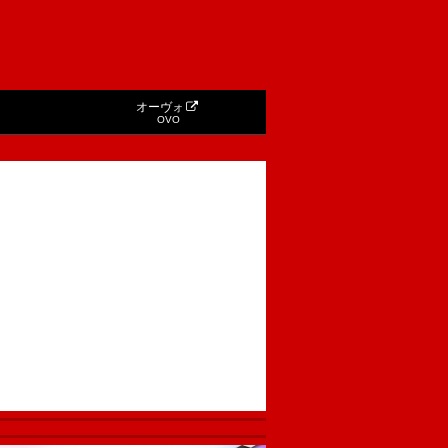
オーヴォ
OVO