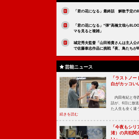
「君の花になる」最終話 解散予定の8
「君の花になる」“弾”高橋文哉ら8L
マを見ると複雑」
城定秀夫監督「山田裕貴さんは主人公
で佐藤泰志作品に挑戦『夜、鳥たちが
芸能ニュース
「ラストノー
白がカッコい
内田有紀と寺西
話が、6日に放
た人生も全く違
続きを読む
「今夜もシリ
渚）の共犯関
い」