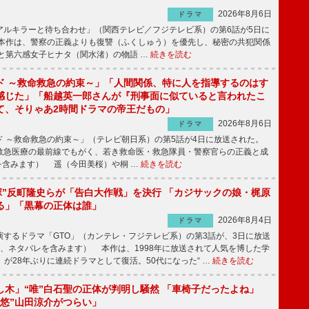
2026年8月6日
ドラマ
ルキラーと待ち合わせ」（関西テレビ／フジテレビ系）の第6話が5日に
本作は、警察の正義よりも復讐（ふくしゅう）を優先し、秘密の共犯関係
と第六感女子ヒナタ（関水渚）の物語 …
続きを読む
ド ～救命救急の約束～」「人間関係、特に人を指導するのはす
感じた」「船越英一郎さんが『刑事面に似ていると言われたこ
て、そりゃあ2時間ドラマの帝王だもの」
2026年8月6日
ドラマ
 ～救命救急の約束～」（テレビ朝日系）の第5話が4日に放送された。
急医療の最前線でもがく、若き救命医・救急隊員・警察官らの正義と成
を含みます） 遥（今田美桜）や桐 …
続きを読む
鬼塚”反町隆史らが「告白大作戦」を決行 「カジサックの娘・梶原
る」「黒幕の正体は誰」
2026年8月4日
ドラマ
するドラマ「GTO」（カンテレ・フジテレビ系）の第3話が、3日に放送
下、ネタバレを含みます） 本作は、1998年に放送されて人気を博した学
」が28年ぶりに連続ドラマとして復活。50代になった“ …
続きを読む
し木」“唯”白石聖の正体が判明し騒然 「車椅子だったよね」
“悠”山田涼介がつらい」