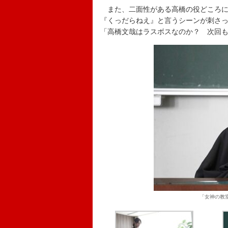
また、二面性がある高橋の役どころに
『くっだらねえ』と言うシーンが刺さ
「高橋文哉はラスボスなのか？ 次回
「女神の教