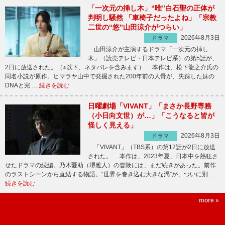
「一次元の挿し木」“唯”白石聖の正体が
判明し騒然 「車椅子だったよね」「宗教
二世の“悠”山田涼介がつらい」
2026年8月3日
ドラマ
山田涼介が主演するドラマ「一次元の挿し
木」（読売テレビ・日本テレビ系）の第5話が、
2日に放送された。（※以下、ネタバレを含みます） 本作は、松下龍之介氏の
同名小説が原作。ヒマラヤ山中で発掘された200年前の人骨が、失踪した妹の
DNAと完 …
続きを読む
日曜劇場「VIVANT」「まさか長野専務
（小日向文世）が…」「こうなると皆が
怪しく見える」
2026年8月3日
ドラマ
「VIVANT」（TBS系）の第12話が2日に放送
された。 本作は、2023年夏、日本中を熱狂さ
せたドラマの続編。乃木憂助（堺雅人）の冒険には、まだ続きがあった。前作
のラストシーンから直結する物語。“世界を巻き込む大きな渦”が、ついに別 …
続きを読む
more »