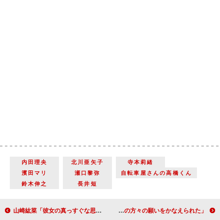
内田理央
北川亜矢子
寺本莉緒
濱田マリ
瀬口黎弥
自転車屋さんの高橋くん
鈴木伸之
長井短
山崎紘菜「彼女の真っすぐな思いが伝わるように演じたい」 「舞いあがれ！」でパイロットを目指す矢野倫子役
三宅健、美と若さの秘訣は「何といっても保湿」 初写真集に「ファンの方々の願いをかなえられた」