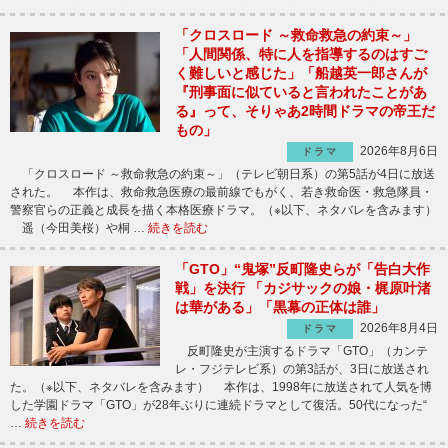
「クロスロード ～救命救急の約束～」
「人間関係、特に人を指導するのはすご
く難しいと感じた」「船越英一郎さんが
『刑事面に似ていると言われたことがあ
る』って、そりゃあ2時間ドラマの帝王だ
もの」
2026年8月6日
ドラマ
「クロスロード ～救命救急の約束～」（テレビ朝日系）の第5話が4日に放送
された。 本作は、救命救急医療の最前線でもがく、若き救命医・救急隊員・
警察官らの正義と成長を描く本格医療ドラマ。（※以下、ネタバレを含みます）
遥（今田美桜）や桐 …
続きを読む
「GTO」“鬼塚”反町隆史らが「告白大作
戦」を決行 「カジサックの娘・梶原叶渚
は華がある」「黒幕の正体は誰」
2026年8月4日
ドラマ
反町隆史が主演するドラマ「GTO」（カンテ
レ・フジテレビ系）の第3話が、3日に放送され
た。（※以下、ネタバレを含みます） 本作は、1998年に放送されて人気を博
した学園ドラマ「GTO」が28年ぶりに連続ドラマとして復活。50代になった“
…
続きを読む