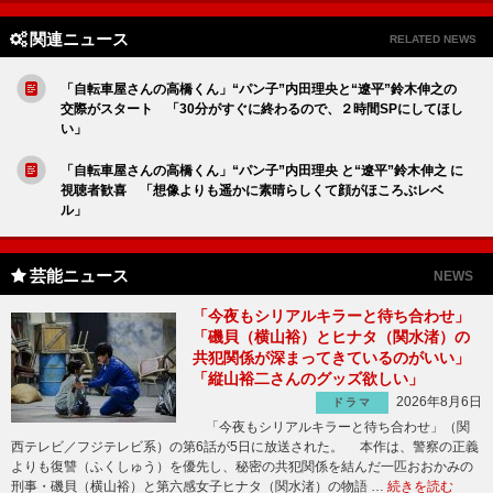
関連ニュース
RELATED NEWS
「自転車屋さんの高橋くん」“パン子”内田理央と“遼平”鈴木伸之の
交際がスタート 「30分がすぐに終わるので、２時間SPにしてほし
い」
「自転車屋さんの高橋くん」“パン子”内田理央 と“遼平”鈴木伸之 に
視聴者歓喜 「想像よりも遥かに素晴らしくて顔がほころぶレベ
ル」
芸能ニュース
NEWS
「今夜もシリアルキラーと待ち合わせ」
「磯貝（横山裕）とヒナタ（関水渚）の
共犯関係が深まってきているのがいい」
「縦山裕二さんのグッズ欲しい」
2026年8月6日
ドラマ
「今夜もシリアルキラーと待ち合わせ」（関
西テレビ／フジテレビ系）の第6話が5日に放送された。 本作は、警察の正義
よりも復讐（ふくしゅう）を優先し、秘密の共犯関係を結んだ一匹おおかみの
刑事・磯貝（横山裕）と第六感女子ヒナタ（関水渚）の物語 …
続きを読む