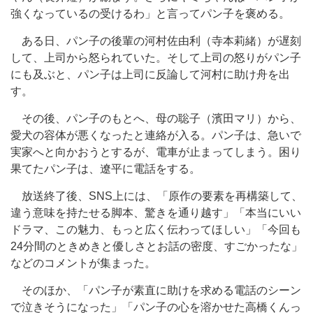
強くなっているの受けるわ」と言ってパン子を褒める。
ある日、パン子の後輩の河村佐由利（寺本莉緒）が遅刻
して、上司から怒られていた。そして上司の怒りがパン子
にも及ぶと、パン子は上司に反論して河村に助け舟を出
す。
その後、パン子のもとへ、母の聡子（濱田マリ）から、
愛犬の容体が悪くなったと連絡が入る。パン子は、急いで
実家へと向かおうとするが、電車が止まってしまう。困り
果てたパン子は、遼平に電話をする。
放送終了後、SNS上には、「原作の要素を再構築して、
違う意味を持たせる脚本、驚きを通り越す」「本当にいい
ドラマ、この魅力、もっと広く伝わってほしい」「今回も
24分間のときめきと優しさとお話の密度、すごかったな」
などのコメントが集まった。
そのほか、「パン子が素直に助けを求める電話のシーン
で泣きそうになった」「パン子の心を溶かせた高橋くんっ