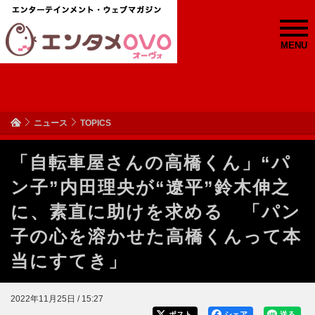
MENU
ニュース
TOPICS
「自転車屋さんの高橋くん」“パ
ン子”内田理央が“遼平”鈴木伸之
に、素直に助けを求める 「パン
子の心を溶かせた高橋くんって本
当にすてき」
2022年11月25日 / 15:27
ポスト
シェア
送る