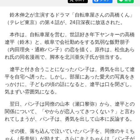
鈴木伸之が主演するドラマ「自転車屋さんの高橋くん」
（テレビ東京）の第４話が、24日深夜に放送された。
本作は、自転車屋を営む、世話好き年下ヤンキーの高橋
遼平（鈴木）と、岐阜で会社勤めをする気弱な飯野朋子
（内田理央・通称パン子）の恋を描く。原作は、松虫あら
れ氏の同名漫画で、脚本を北川亜矢子氏が担当する。
遼平と付き合うことになったパン子は、勇気を出して遼
平を自宅へ誘った。しかし、部屋にあった愛犬の写真をき
っかけに、子どもの頃の話になると、遼平は口を閉ざし、
気まずい雰囲気になる。
翌日、パン子は同僚の山本（瀬口黎弥）から、遼平との
関係について、「やからが恋人ってきつくない？」と言わ
れてしまうが、パン子は、勇気を出して山本に反論する。
その後、落ち込んで泣いていたパン子を、同僚のキミち
ゃん（長井短）が励ます。さらにキミちゃんは「パン子が