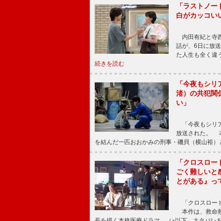
「ラストノー
白がカッコい
内田有紀と寺西
話が、6日に放
た人生も全く違
続きを読む
「今夜もシリ
渚）の共犯関
い」
「今夜もシリア
放送された。 
を結んだ一匹おおかみの刑事・磯貝（横山裕）
「クロスロー
ごく難しいと
とがある』っ
「クロスロード
本作は、救命救
長を描く本格医療ドラマ。（※以下、ネタバレ