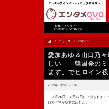
特集・インタビュー
FEATURE & INTERVIEW
ニュース
TOPICS
愛加あゆ＆山口乃々
しい」 韓国発のミ
ます」でヒロイン役
2022年3月28日 / 06:46
３月26日～４月17日に上演されるミ
口乃々華が取材に応じた。