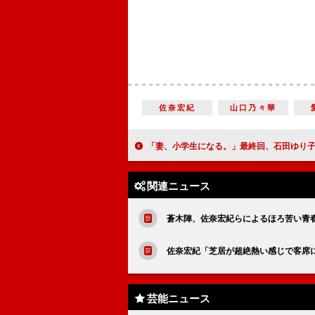
佐奈宏紀
山口乃々華
「妻、小学生になる。」最終回、石田ゆり子“貴恵”と過ごす最後の１日に視聴者号泣 「配役、演出、脚本、全部
関連ニュース
蒼木陣、佐奈宏紀らによるほろ苦い青
佐奈宏紀「芝居が超絶熱い感じで客席
芸能ニュース