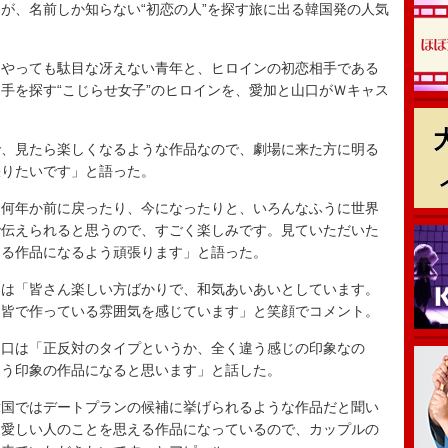
、名前しか知らない“初恋の人”を探す旅に出る韓国発の人気
やっても駄目な冴えない青年と、ヒロインの初恋相手である
手を探す“こじらせ女子”のヒロインを、愛加と山口がＷキャス
、見たら楽しくなるような作品なので、劇場に来た方に明る
張りたいです」と語った。
何年か前に戻ったり、今になったりと、いろんなふうに世界
で伝えられると思うので、すごく楽しみです。見ていただいた
える作品になるよう頑張ります」と語った。
は「皆さん楽しい方ばかりで、和気あいあいとしています。
、皆で作っている雰囲気を感じています」と笑顔でコメント。
口は「正反対のタイプというか、全く違う感じの印象なの
違う印象の作品になると思います」と話した。
国ではデートプランの候補に挙げられるような作品だと聞い
。愛しい人のことを思える作品になっているので、カップルの