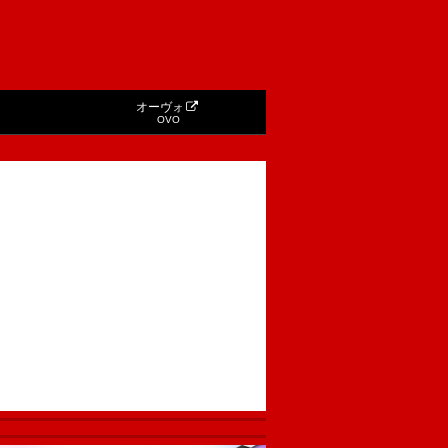
オーヴォ
OVO