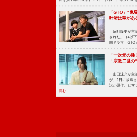
「GTO」“
叶渚は華があ
反町隆史が主演
された。（※以
園ドラマ「GTO
「一次元の挿
「宗教二世の
山田涼介が主演
が、2日に放送
説が原作。ヒマラ
読む