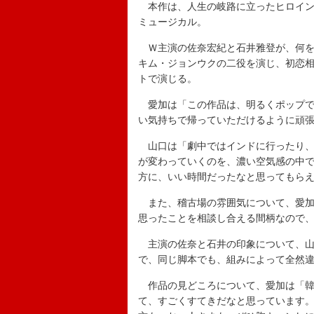
本作は、人生の岐路に立ったヒロインが
ミュージカル。
Ｗ主演の佐奈宏紀と石井雅登が、何を
キム・ジョンウクの二役を演じ、初恋相
トで演じる。
愛加は「この作品は、明るくポップで
い気持ちで帰っていただけるように頑
山口は「劇中ではインドに行ったり、
が変わっていくのを、濃い空気感の中
方に、いい時間だったなと思ってもら
また、稽古場の雰囲気について、愛加
思ったことを相談し合える間柄なので
主演の佐奈と石井の印象について、山
で、同じ脚本でも、組みによって全然
作品の見どころについて、愛加は「韓
て、すごくすてきだなと思っています