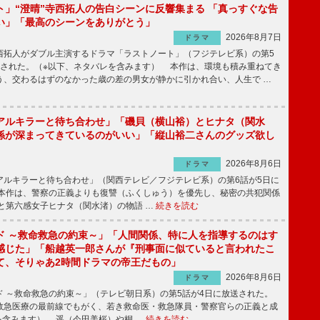
ト」“澄晴”寺西拓人の告白シーンに反響集まる 「真っすぐな告
い」「最高のシーンをありがとう」
2026年8月7日
ドラマ
拓人がダブル主演するドラマ「ラストノート」（フジテレビ系）の第5
送された。（※以下、ネタバレを含みます） 本作は、環境も積み重ねてき
う、交わるはずのなかった歳の差の男女が静かに引かれ合い、人生で …
アルキラーと待ち合わせ」「磯貝（横山裕）とヒナタ（関水
係が深まってきているのがいい」「縦山裕二さんのグッズ欲し
2026年8月6日
ドラマ
ルキラーと待ち合わせ」（関西テレビ／フジテレビ系）の第6話が5日に
本作は、警察の正義よりも復讐（ふくしゅう）を優先し、秘密の共犯関係
と第六感女子ヒナタ（関水渚）の物語 …
続きを読む
ド ～救命救急の約束～」「人間関係、特に人を指導するのはす
感じた」「船越英一郎さんが『刑事面に似ていると言われたこ
て、そりゃあ2時間ドラマの帝王だもの」
2026年8月6日
ドラマ
 ～救命救急の約束～」（テレビ朝日系）の第5話が4日に放送された。
急医療の最前線でもがく、若き救命医・救急隊員・警察官らの正義と成
を含みます） 遥（今田美桜）や桐 …
続きを読む