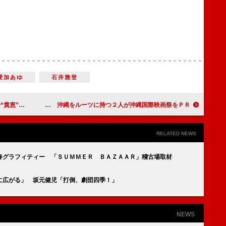
愛加あゆ
石井雅登
そろった最高傑作」
ガレッジセール・ゴリとピース・又吉直樹が新作映画でタッグ 沖縄をルーツに持つ２人が沖縄国際映画祭をＰＲ
RELATED NEWS
春グラフィティー 「ＳＵＭＭＥＲ ＢＡＺＡＡＲ」稽古場取材
に広がる」 坂元健児「打倒、劇団四季！」
NEWS