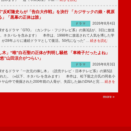
鬼塚”反町隆史らが「告白大作戦」を決行 「カジサックの娘・梶原
る」「黒幕の正体は誰」
2026年8月4日
ドラマ
するドラマ「GTO」（カンテレ・フジテレビ系）の第3話が、3日に放送
下、ネタバレを含みます） 本作は、1998年に放送されて人気を博した学
」が28年ぶりに連続ドラマとして復活。50代になった“ …
続きを読む
し木」“唯”白石聖の正体が判明し騒然 「車椅子だったよね」
“悠”山田涼介がつらい」
2026年8月3日
ドラマ
するドラマ「一次元の挿し木」（読売テレビ・日本テレビ系）の第5話
された。（※以下、ネタバレを含みます） 本作は、松下龍之介氏の同名小
ヤ山中で発掘された200年前の人骨が、失踪した妹のDNAと完 …
続きを
more »