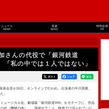
ニュース
音楽
特別企画
NEWS
MUSIC
PR
加さんの代役で「銀河鉄道
役 「私の中では１人ではない」
ポスト
シェア
送る
」制作発表会見が26日、オンラインで行われ、出演者の中川晃教、
した。
ュージカル化。劇場版『銀河鉄道999』をモチーフに、作品
遠の命（機械の体）」。漫画やアニメ、映画では語られていな