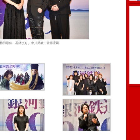
梅田彩佳、花總まり、中川晃教、佐藤流司