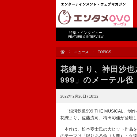
特集・インタビュー
FEATURE & INTERVIEW
ニュース
TOPICS
花總まり、神田沙也
999」のメーテル
2022年2月26日 / 18:22
「銀河鉄道999 THE MUSICAL
花總まり、佐藤流司、梅田彩佳が登壇
本作は、松本零士氏の大ヒット作品をミ
のテーマは「限りある命（人間）・永