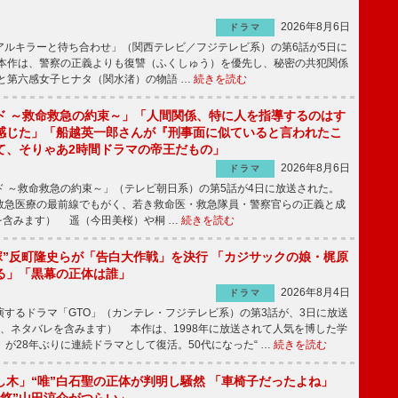
2026年8月6日
ドラマ
ルキラーと待ち合わせ」（関西テレビ／フジテレビ系）の第6話が5日に
本作は、警察の正義よりも復讐（ふくしゅう）を優先し、秘密の共犯関係
と第六感女子ヒナタ（関水渚）の物語 …
続きを読む
ド ～救命救急の約束～」「人間関係、特に人を指導するのはす
感じた」「船越英一郎さんが『刑事面に似ていると言われたこ
て、そりゃあ2時間ドラマの帝王だもの」
2026年8月6日
ドラマ
 ～救命救急の約束～」（テレビ朝日系）の第5話が4日に放送された。
急医療の最前線でもがく、若き救命医・救急隊員・警察官らの正義と成
を含みます） 遥（今田美桜）や桐 …
続きを読む
鬼塚”反町隆史らが「告白大作戦」を決行 「カジサックの娘・梶原
る」「黒幕の正体は誰」
2026年8月4日
ドラマ
するドラマ「GTO」（カンテレ・フジテレビ系）の第3話が、3日に放送
下、ネタバレを含みます） 本作は、1998年に放送されて人気を博した学
」が28年ぶりに連続ドラマとして復活。50代になった“ …
続きを読む
し木」“唯”白石聖の正体が判明し騒然 「車椅子だったよね」