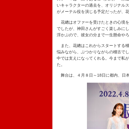
いキャラクターの過去を、オリジナルス
がメーテル役を演じる予定だったが、
花總はオファーを受けたときの心境を
でしたが、神田さんがすごく楽しみに
浮かぶので、彼女の分まで一生懸命や
また、花總はこれからスタートする稽
悩みながら、ぶつかりながらの稽古で
中では支えになってくれる。今まで私
た。
舞台は、４月８日～18日に都内、日