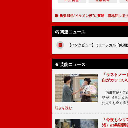
中川晃教
佐藤流司
亀梨和也“イケメン役”に奮闘 貫地谷しほり「相変わらず大好
関連ニュース
【インタビュー】ミュージカル「銀河鉄道
芸能ニュース
「ラストノー
白がカッコい
内田有紀と寺西
話が、6日に放
た人生も全く違
続きを読む
「今夜もシリ
渚）の共犯関