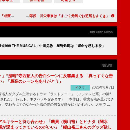
松本零士
梅田彩佳
花總まり
きでした」
本郷奏多「カムカムエヴリバディ」で五十嵐文四郎役 川栄李奈は「すごく元気でお芝居もすてき」
RELATED NEWS
999 THE MUSICAL」中川晃教 星野鉄郎は「運命を感じる役」
NEWS
ト」“澄晴”寺西拓人の告白シーンに反響集まる 「真っすぐな告
い」「最高のシーンをありがとう」
2026年8月7日
ドラマ
拓人がダブル主演するドラマ「ラストノート」（フジテレビ系）の第5
送された。（※以下、ネタバレを含みます） 本作は、環境も積み重ねてき
う、交わるはずのなかった歳の差の男女が静かに引かれ合い、人生で …
アルキラーと待ち合わせ」「磯貝（横山裕）とヒナタ（関水
係が深まってきているのがいい」「縦山裕二さんのグッズ欲し