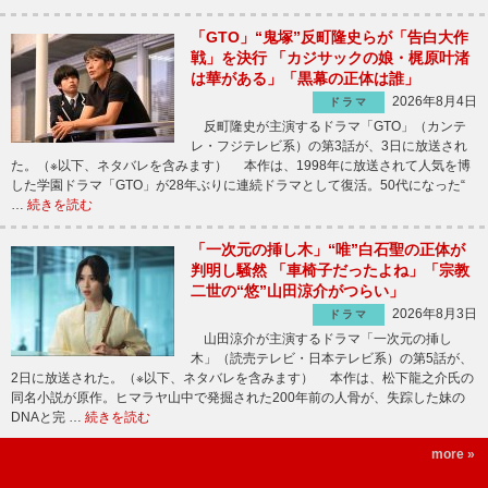
「GTO」“鬼塚”反町隆史らが「告白大作
戦」を決行 「カジサックの娘・梶原叶渚
は華がある」「黒幕の正体は誰」
2026年8月4日
ドラマ
反町隆史が主演するドラマ「GTO」（カンテ
レ・フジテレビ系）の第3話が、3日に放送され
た。（※以下、ネタバレを含みます） 本作は、1998年に放送されて人気を博
した学園ドラマ「GTO」が28年ぶりに連続ドラマとして復活。50代になった“
…
続きを読む
「一次元の挿し木」“唯”白石聖の正体が
判明し騒然 「車椅子だったよね」「宗教
二世の“悠”山田涼介がつらい」
2026年8月3日
ドラマ
山田涼介が主演するドラマ「一次元の挿し
木」（読売テレビ・日本テレビ系）の第5話が、
2日に放送された。（※以下、ネタバレを含みます） 本作は、松下龍之介氏の
同名小説が原作。ヒマラヤ山中で発掘された200年前の人骨が、失踪した妹の
DNAと完 …
続きを読む
more »