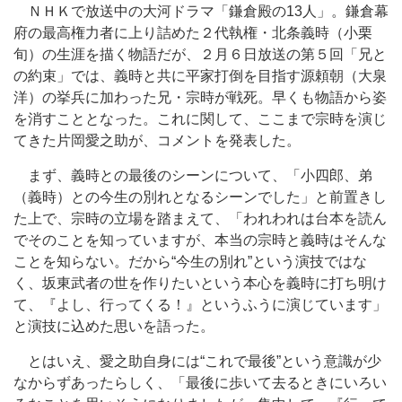
ＮＨＫで放送中の大河ドラマ「鎌倉殿の13人」。鎌倉幕
府の最高権力者に上り詰めた２代執権・北条義時（小栗
旬）の生涯を描く物語だが、２月６日放送の第５回「兄と
の約束」では、義時と共に平家打倒を目指す源頼朝（大泉
洋）の挙兵に加わった兄・宗時が戦死。早くも物語から姿
を消すこととなった。これに関して、ここまで宗時を演じ
てきた片岡愛之助が、コメントを発表した。
まず、義時との最後のシーンについて、「小四郎、弟
（義時）との今生の別れとなるシーンでした」と前置きし
た上で、宗時の立場を踏まえて、「われわれは台本を読ん
でそのことを知っていますが、本当の宗時と義時はそんな
ことを知らない。だから“今生の別れ”という演技ではな
く、坂東武者の世を作りたいという本心を義時に打ち明け
て、『よし、行ってくる！』というふうに演じています」
と演技に込めた思いを語った。
とはいえ、愛之助自身には“これで最後”という意識が少
なからずあったらしく、「最後に歩いて去るときにいろい