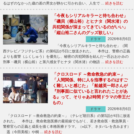
るはずのなかった歳の差の男女が静かに引かれ合い、人生で …
続きを読む
「今夜もシリアルキラーと待ち合わせ」
「磯貝（横山裕）とヒナタ（関水渚）の
共犯関係が深まってきているのがいい」
「縦山裕二さんのグッズ欲しい」
2026年8月6日
ドラマ
「今夜もシリアルキラーと待ち合わせ」（関
西テレビ／フジテレビ系）の第6話が5日に放送された。 本作は、警察の正義
よりも復讐（ふくしゅう）を優先し、秘密の共犯関係を結んだ一匹おおかみの
刑事・磯貝（横山裕）と第六感女子ヒナタ（関水渚）の物語 …
続きを読む
「クロスロード ～救命救急の約束～」
「人間関係、特に人を指導するのはすご
く難しいと感じた」「船越英一郎さんが
『刑事面に似ていると言われたことがあ
る』って、そりゃあ2時間ドラマの帝王だ
もの」
2026年8月6日
ドラマ
「クロスロード ～救命救急の約束～」（テレビ朝日系）の第5話が4日に放送
された。 本作は、救命救急医療の最前線でもがく、若き救命医・救急隊員・
警察官らの正義と成長を描く本格医療ドラマ。（※以下、ネタバレを含みます）
遥（今田美桜）や桐 …
続きを読む