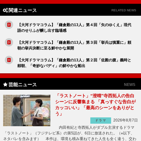
関連ニュース
RELATED NEWS
【大河ドラマコラム】「鎌倉殿の13人」第４回「矢のゆくえ」現代
語のせりふが醸し出す臨場感
【大河ドラマコラム】「鎌倉殿の13人」第３回「挙兵は慎重に」頼
朝の挙兵決断に至る鮮やかな展開
【大河ドラマコラム】「鎌倉殿の13人」第２回「佐殿の腹」義時と
頼朝、「奇妙なバディ」の鮮やかな船出
芸能ニュース
NEWS
「ラストノート」“澄晴”寺西拓人の告白
シーンに反響集まる 「真っすぐな告白が
カッコいい」「最高のシーンをありがと
う」
2026年8月7日
ドラマ
内田有紀と寺西拓人がダブル主演するドラマ
「ラストノート」（フジテレビ系）の第5話が、6日に放送された。（※以下、
ネタバレを含みます） 本作は、環境も積み重ねてきた人生も全く違う、交わ