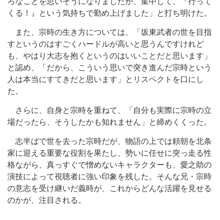
ろなことを思いそうになりましたが、集中して、『行って
くる！』という気持ちで勤め上げました」と打ち明けた。
また、宗時の生き方については、「坂東武者の世を目指
すというのはすごくハードルが高いと思うんですけれど
も、やはり大志を抱くというのはいいことだと思います」
と認め、「だから、こういう思いで突き進んだ宗時という
人は本当にすてきだと思います」とリスペクトを口にし
た。
さらに、自身と宗時を重ねて、「自分も実際に宗時の立
場だったら、そうしたかも知れません」と締めくくった。
志半ばで世を去った宗時だが、物語の上では頼朝を北条
家に迎える重要な役割を果たし、勢いに任せに突っ走る性
格ながら、真っすぐで憎めないキャラクターも、愛之助の
演技によって視聴者に強い印象を残した。そんな兄・宗時
の意志を受け継いだ義時が、これからどんな活躍を見せる
のかが、注目される。