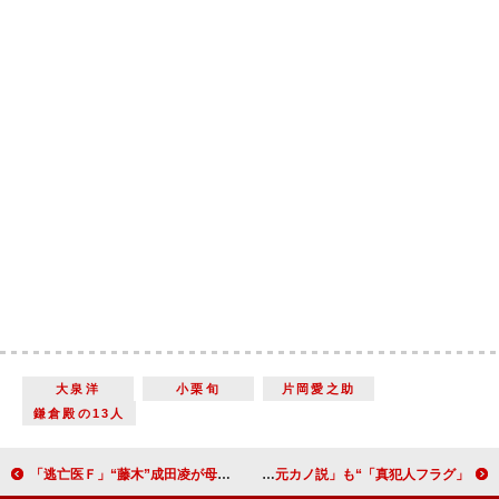
大泉洋
小栗旬
片岡愛之助
鎌倉殿の13人
「逃亡医Ｆ」“藤木”成田凌が母犬の命を救う 「ワンちゃんが名演技過ぎて泣いた」
「真犯人フラグ」“光莉”原菜乃華の失踪理由が判明 「プロキシマの金城が怪しい」「瑞穂が林の元カノ説」も