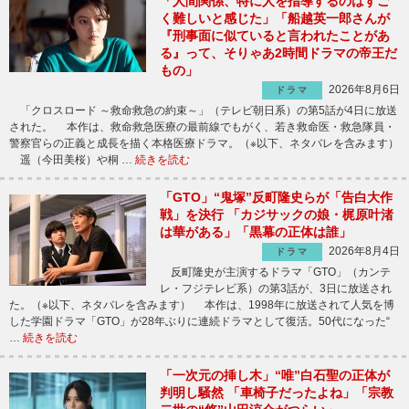
「人間関係、特に人を指導するのはすご
く難しいと感じた」「船越英一郎さんが
『刑事面に似ていると言われたことがあ
る』って、そりゃあ2時間ドラマの帝王だ
もの」
2026年8月6日
ドラマ
「クロスロード ～救命救急の約束～」（テレビ朝日系）の第5話が4日に放送
された。 本作は、救命救急医療の最前線でもがく、若き救命医・救急隊員・
警察官らの正義と成長を描く本格医療ドラマ。（※以下、ネタバレを含みます）
遥（今田美桜）や桐 …
続きを読む
「GTO」“鬼塚”反町隆史らが「告白大作
戦」を決行 「カジサックの娘・梶原叶渚
は華がある」「黒幕の正体は誰」
2026年8月4日
ドラマ
反町隆史が主演するドラマ「GTO」（カンテ
レ・フジテレビ系）の第3話が、3日に放送され
た。（※以下、ネタバレを含みます） 本作は、1998年に放送されて人気を博
した学園ドラマ「GTO」が28年ぶりに連続ドラマとして復活。50代になった“
…
続きを読む
「一次元の挿し木」“唯”白石聖の正体が
判明し騒然 「車椅子だったよね」「宗教