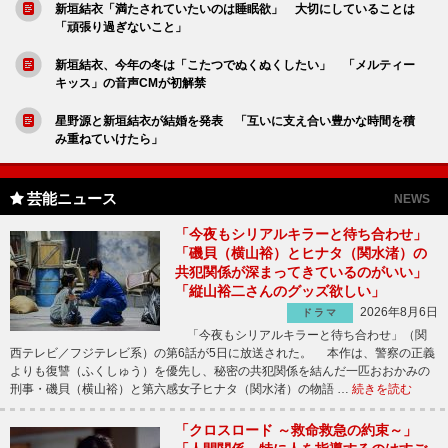
新垣結衣「満たされていたいのは睡眠欲」 大切にしていることは
「頑張り過ぎないこと」
新垣結衣、今年の冬は「こたつでぬくぬくしたい」 「メルティー
キッス」の音声CMが初解禁
星野源と新垣結衣が結婚を発表 「互いに支え合い豊かな時間を積
み重ねていけたら」
芸能ニュース
NEWS
「今夜もシリアルキラーと待ち合わせ」
「磯貝（横山裕）とヒナタ（関水渚）の
共犯関係が深まってきているのがいい」
「縦山裕二さんのグッズ欲しい」
2026年8月6日
ドラマ
「今夜もシリアルキラーと待ち合わせ」（関
西テレビ／フジテレビ系）の第6話が5日に放送された。 本作は、警察の正義
よりも復讐（ふくしゅう）を優先し、秘密の共犯関係を結んだ一匹おおかみの
刑事・磯貝（横山裕）と第六感女子ヒナタ（関水渚）の物語 …
続きを読む
「クロスロード ～救命救急の約束～」