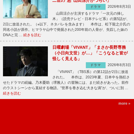
二世の“悠”山田涼介がつらい」
2026年8月3日
ドラマ
山田涼介が主演するドラマ「一次元の挿し
木」（読売テレビ・日本テレビ系）の第5話が、
2日に放送された。（※以下、ネタバレを含みます） 本作は、松下龍之介氏の
同名小説が原作。ヒマラヤ山中で発掘された200年前の人骨が、失踪した妹の
DNAと完 …
続きを読む
日曜劇場「VIVANT」「まさか長野専務
（小日向文世）が…」「こうなると皆が
怪しく見える」
2026年8月3日
ドラマ
「VIVANT」（TBS系）の第12話が2日に放送
された。 本作は、2023年夏、日本中を熱狂さ
せたドラマの続編。乃木憂助（堺雅人）の冒険には、まだ続きがあった。前作
のラストシーンから直結する物語。“世界を巻き込む大きな渦”が、ついに別 …
続きを読む
more »