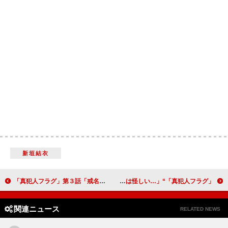
新垣結衣
「真犯人フラグ」第３話「戒名が不穏過ぎて怖い」 「遺影を拝んでいたのは生駒里奈か宮沢りえか？」
「真犯人フラグ」“一星”佐野勇斗の正体に疑問の声 「一星の説明が全部本当なのかは怪しい…」
関連ニュース
RELATED NEWS