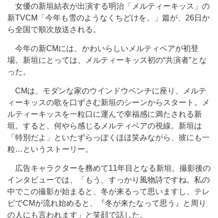
女優の新垣結衣が出演する明治「メルティーキッス」の
新TVCM「今年も雪のようなくちどけを。」篇が、26日か
ら全国で順次放送される。
今年の新CMには、かわいらしいメルティベアが初登
場。新垣にとっては、メルティーキッス初の“共演者”とな
った。
CMは、モダンな家のウインドウベンチに座り、メルテ
ィーキッスの歌を口ずさむ新垣のシーンからスタート。メ
ルティーキッスを一粒口に運んで幸福感に満たされる新
垣。すると、何やら感じるメルティベアの視線。新垣は
「特別だよ」といたずらっぽくほほ笑みながら、彼にも一
粒…というストーリー。
広告キャラクターを務めて11年目となる新垣。撮影後の
インタビューでは、「もう、すっかり風物詩ですね。私の
中でこの撮影が始まると、冬が来るって思いますし、テレ
ビでCMが流れ始めると、『冬が来たなって思う』と周り
の人にも言われます」と笑顔で話した。