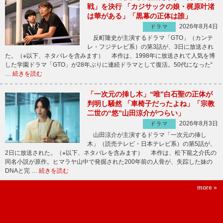
戦」を決行 「カジサックの娘・梶原叶渚
は華がある」「黒幕の正体は誰」
2026年8月4日
ドラマ
反町隆史が主演するドラマ「GTO」（カンテ
レ・フジテレビ系）の第3話が、3日に放送され
た。（※以下、ネタバレを含みます） 本作は、1998年に放送されて人気を博
した学園ドラマ「GTO」が28年ぶりに連続ドラマとして復活。50代になった“
…
続きを読む
「一次元の挿し木」“唯”白石聖の正体が
判明し騒然 「車椅子だったよね」「宗教
二世の“悠”山田涼介がつらい」
2026年8月3日
ドラマ
山田涼介が主演するドラマ「一次元の挿し
木」（読売テレビ・日本テレビ系）の第5話が、
2日に放送された。（※以下、ネタバレを含みます） 本作は、松下龍之介氏の
同名小説が原作。ヒマラヤ山中で発掘された200年前の人骨が、失踪した妹の
DNAと完 …
続きを読む
more »