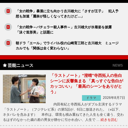
「女の戦争」暴漢に立ち向かう古川雄大に「さすが王子」 犯人予
想も加速「麗奈が怪しくなってきたけど…」
「女の戦争～バチェラー殺人事件～」古川雄大が水着姿を披露
「泳ぐ造形美」と話題に
朝ドラ「エール」でライバル役の山崎育三郎と古川雄大 ミュージ
カルでも「関係は全く変わらない」
芸能ニュース
NEWS
「ラストノート」“澄晴”寺西拓人の告白
シーンに反響集まる 「真っすぐな告白が
カッコいい」「最高のシーンをありがと
う」
2026年8月7日
ドラマ
内田有紀と寺西拓人がダブル主演するドラマ
「ラストノート」（フジテレビ系）の第5話が、6日に放送された。（※以下、
ネタバレを含みます） 本作は、環境も積み重ねてきた人生も全く違う、交わ
るはずのなかった歳の差の男女が静かに引かれ合い、人生で …
続きを読む