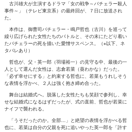
古川雄大が主演するドラマ「女の戦争～バチェラー殺人
事件～」（テレビ東京系）の最終回が、７日に放送され
た。
本作は、御曹司バチェラー・鳴戸哲也（古川）を巡って
繰り広げられた女性たちのバトルと、その末にたどり着い
たバチェラーの死を描いた愛憎サスペンス。（※以下、ネ
タバレあり）
哲也が、父・英一郎（羽場裕一）の見守る中、最後の一
人として選んだ女性は、志倉若菜（葵わかな）だった。
「必ず幸せにする」と約束する哲也に、若菜もうれしそう
な表情を浮かべ、２人は強く抱き締め合った。
舞台は結婚式へ。脱落した女性たちも笑顔で参列し、幸
せな結婚式になるはずだったが、式の直前、哲也が若菜に
ナイフで襲われる。
「うそだったのか。全部…」と絶望の表情を浮かべる哲
也に、若菜は自分の父親を死に追いやった英一郎を「許す