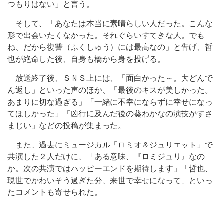
つもりはない」と言う。
そして、「あなたは本当に素晴らしい人だった。こんな
形で出会いたくなかった。それぐらいすてきな人。でも
ね、だから復讐（ふくしゅう）には最高なの」と告げ、哲
也が絶命した後、自身も橋から身を投げる。
放送終了後、ＳＮＳ上には、「面白かった～。大どんで
ん返し」といった声のほか、「最後のキスが美しかった。
あまりに切な過ぎる」「一緒に不幸にならずに幸せになっ
てほしかった」「凶行に及んだ後の葵わかなの演技がすさ
まじい」などの投稿が集まった。
また、過去にミュージカル「ロミオ＆ジュリエット」で
共演した２人だけに、「ある意味、『ロミジュリ』なの
か。次の共演ではハッピーエンドを期待します」「哲也、
現世でかわいそう過ぎた分、来世で幸せになって」といっ
たコメントも寄せられた。