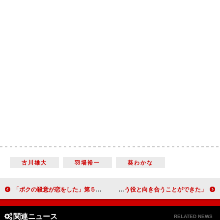
古川雄大
羽場裕一
葵わかな
「ボクの殺意が恋をした」第５話秘密編がスタート “柊”中川大志のキレキレなアクションシーンに反響
北山宏光＆中村ゆりの「ただリコ」がクランクアップ 北山「役者として真剣に正隆という役と向き合うことができた」
関連ニュース
RELATED NEWS