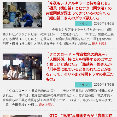
「今夜もシリアルキラーと待ち合わせ」
「磯貝（横山裕）とヒナタ（関水渚）の
共犯関係が深まってきているのがいい」
「縦山裕二さんのグッズ欲しい」
2026年8月6日
ドラマ
「今夜もシリアルキラーと待ち合わせ」（関
西テレビ／フジテレビ系）の第6話が5日に放送された。 本作は、警察の正義
よりも復讐（ふくしゅう）を優先し、秘密の共犯関係を結んだ一匹おおかみの
刑事・磯貝（横山裕）と第六感女子ヒナタ（関水渚）の物語 …
続きを読む
「クロスロード ～救命救急の約束～」
「人間関係、特に人を指導するのはすご
く難しいと感じた」「船越英一郎さんが
『刑事面に似ていると言われたことがあ
る』って、そりゃあ2時間ドラマの帝王だ
もの」
2026年8月6日
ドラマ
「クロスロード ～救命救急の約束～」（テレビ朝日系）の第5話が4日に放送
された。 本作は、救命救急医療の最前線でもがく、若き救命医・救急隊員・
警察官らの正義と成長を描く本格医療ドラマ。（※以下、ネタバレを含みます）
遥（今田美桜）や桐 …
続きを読む
「GTO」“鬼塚”反町隆史らが「告白大作