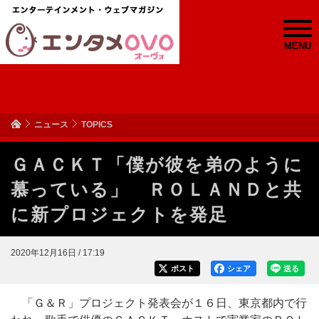
MENU
ニュース
TOPICS
ＧＡＣＫＴ「僕が彼を弟のように
慕っている」 ＲＯＬＡＮＤと共
に新プロジェクトを発足
2020年12月16日 / 17:19
ポスト
シェア
送る
「Ｇ＆Ｒ」プロジェクト発表会が１６日、東京都内で行