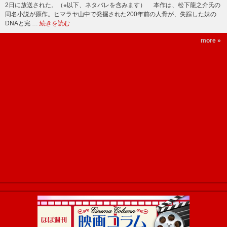
2日に放送された。（※以下、ネタバレを含みます） 本作は、松下龍之介氏の
同名小説が原作。ヒマラヤ山中で発掘された200年前の人骨が、失踪した妹の
DNAと完 …
続きを読む
more »