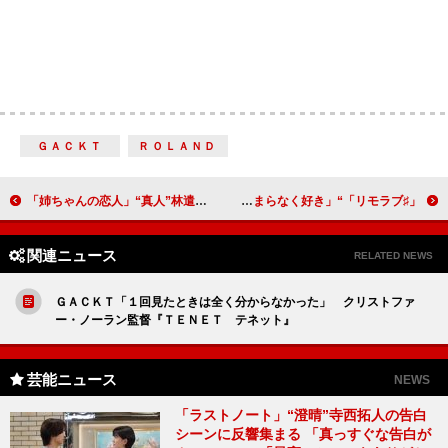
ＧＡＣＫＴ
ＲＯＬＡＮＤ
「姉ちゃんの恋人」“真人”林遣都が元カノに遭遇 さらなる波乱の展開に「しんどくて泣いた」
「♯リモラブ」“青林”松下洸平に恋する視聴者が急増 「青ちゃんがたまらなく好き」
関連ニュース
RELATED NEWS
ＧＡＣＫＴ「１回見たときは全く分からなかった」 クリストファ
ー・ノーラン監督『ＴＥＮＥＴ テネット』
芸能ニュース
NEWS
「ラストノート」“澄晴”寺西拓人の告白
シーンに反響集まる 「真っすぐな告白が