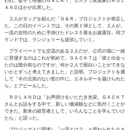
われ、歌手で俳優のＧＡＣＫＴ、ホストで実業家のＲＯＬ
ＡＮＤほかが出席した。
２人がタッグを組んだ「Ｇ＆Ｒ」プロジェクトが発足し
た。この日のイベントでは、その第１弾として、２人が、
一流の女性のために手掛けたドレス５着をお披露目。同ブ
ランドでは、ランジェリーも提供していく。
プライベートでも交流のある２人だが、公式の場に一緒
に登場するのはこれが初めて。ＧＡＣＫＴは「彼と出会っ
たのは随分前なのですが、何か２人で面白いことができな
いかとずっと考えてきました」と説明。プロジェクトを通
して「今の元気のない世の中に、エネルギーを届けられた
ら」とアピールした。
ＲＯＬＡＮＤは「お声掛けをいただき光栄。ＧＡＣＫＴ
さんとお話をする中で、新しい価値観などに気付くことが
できた。新米の経営者として、いろんなことを学んでいけ
たら」と語った。
プロジェクトに関連し「一流とは？」と尋ねられたＧＡ