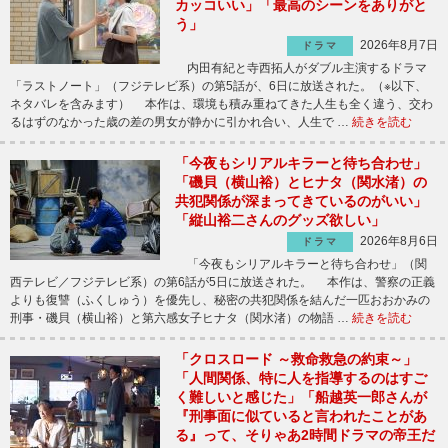
カッコいい」「最高のシーンをありがと
う」
2026年8月7日
ドラマ
内田有紀と寺西拓人がダブル主演するドラマ
「ラストノート」（フジテレビ系）の第5話が、6日に放送された。（※以下、
ネタバレを含みます） 本作は、環境も積み重ねてきた人生も全く違う、交わ
るはずのなかった歳の差の男女が静かに引かれ合い、人生で …
続きを読む
「今夜もシリアルキラーと待ち合わせ」
「磯貝（横山裕）とヒナタ（関水渚）の
共犯関係が深まってきているのがいい」
「縦山裕二さんのグッズ欲しい」
2026年8月6日
ドラマ
「今夜もシリアルキラーと待ち合わせ」（関
西テレビ／フジテレビ系）の第6話が5日に放送された。 本作は、警察の正義
よりも復讐（ふくしゅう）を優先し、秘密の共犯関係を結んだ一匹おおかみの
刑事・磯貝（横山裕）と第六感女子ヒナタ（関水渚）の物語 …
続きを読む
「クロスロード ～救命救急の約束～」
「人間関係、特に人を指導するのはすご
く難しいと感じた」「船越英一郎さんが
『刑事面に似ていると言われたことがあ
る』って、そりゃあ2時間ドラマの帝王だ