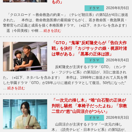
もの」
2026年8月6日
ドラマ
「クロスロード ～救命救急の約束～」（テレビ朝日系）の第5話が4日に放送
された。 本作は、救命救急医療の最前線でもがく、若き救命医・救急隊員・
警察官らの正義と成長を描く本格医療ドラマ。（※以下、ネタバレを含みます）
遥（今田美桜）や桐 …
続きを読む
「GTO」“鬼塚”反町隆史らが「告白大作
戦」を決行 「カジサックの娘・梶原叶渚
は華がある」「黒幕の正体は誰」
2026年8月4日
ドラマ
反町隆史が主演するドラマ「GTO」（カンテ
レ・フジテレビ系）の第3話が、3日に放送され
た。（※以下、ネタバレを含みます） 本作は、1998年に放送されて人気を博
した学園ドラマ「GTO」が28年ぶりに連続ドラマとして復活。50代になった“
…
続きを読む
「一次元の挿し木」“唯”白石聖の正体が
判明し騒然 「車椅子だったよね」「宗教
二世の“悠”山田涼介がつらい」
2026年8月3日
ドラマ
山田涼介が主演するドラマ「一次元の挿し
木」（読売テレビ・日本テレビ系）の第5話が、