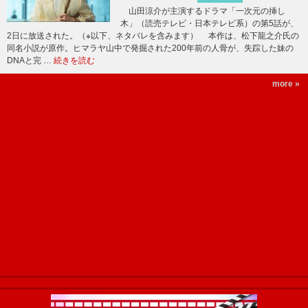
山田涼介が主演するドラマ「一次元の挿し
木」（読売テレビ・日本テレビ系）の第5話が、
2日に放送された。（※以下、ネタバレを含みます） 本作は、松下龍之介氏の
同名小説が原作。ヒマラヤ山中で発掘された200年前の人骨が、失踪した妹の
DNAと完 …
続きを読む
more »