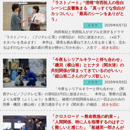
「ラストノート」“澄晴”寺西拓人の告白
シーンに反響集まる 「真っすぐな告白が
カッコいい」「最高のシーンをありがと
う」
2026年8月7日
ドラマ
内田有紀と寺西拓人がダブル主演するドラマ
「ラストノート」（フジテレビ系）の第5話が、6日に放送された。（※以下、
ネタバレを含みます） 本作は、環境も積み重ねてきた人生も全く違う、交わ
るはずのなかった歳の差の男女が静かに引かれ合い、人生で …
続きを読む
「今夜もシリアルキラーと待ち合わせ」
「磯貝（横山裕）とヒナタ（関水渚）の
共犯関係が深まってきているのがいい」
「縦山裕二さんのグッズ欲しい」
2026年8月6日
ドラマ
「今夜もシリアルキラーと待ち合わせ」（関
西テレビ／フジテレビ系）の第6話が5日に放送された。 本作は、警察の正義
よりも復讐（ふくしゅう）を優先し、秘密の共犯関係を結んだ一匹おおかみの
刑事・磯貝（横山裕）と第六感女子ヒナタ（関水渚）の物語 …
続きを読む
「クロスロード ～救命救急の約束～」
「人間関係、特に人を指導するのはすご
く難しいと感じた」「船越英一郎さんが