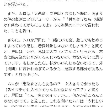
いを浮かべた。
また、ムロは「大恋愛」で戸田と共演した際に、あまり
の仲の良さにプロデューサーから「『付き合うなら（撮影
が）終わってからにしてよ』って本気のトーンで言われ
た」ことを告白。
さらに、ムロが戸田に「一緒にいて楽。差しでも飲めま
すよっていう感じ。恋愛対象じゃないでしょう？」と聞く
と、戸田は「いや、私は２人で（どこかに）行ったら、本
当に踏み込むときがくるんじゃないか、危ないぞとは思っ
ています。もしかしたら、私がいいんじゃないかって、外
（周囲）に言われ過ぎているから、意識する部分があるん
です」と打ち明けた。
ムロが「恵梨香さんもあるの？ ２人きりで会ったら
（スイッチが）入っちゃうんじゃないかって？」と驚く
と、戸田は「うん、何かスイッチが…。何かが起こるんじ
ゃないかって」と返した。これを聞いたムロは「うれしい
わ。今ツヨシは盛り上がっております」とすっかり舞い上