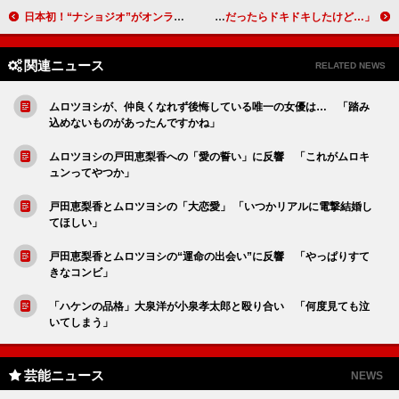
日本初！“ナショジオ”がオンライントークセッションを開催 初回ゲストは気鋭のエジプト考古学者
田中みな実、ずん飯尾と夫婦役 「イケメン俳優だったらドキドキしたけど…」
関連ニュース
RELATED NEWS
ムロツヨシが、仲良くなれず後悔している唯一の女優は… 「踏み
込めないものがあったんですかね」
ムロツヨシの戸田恵梨香への「愛の誓い」に反響 「これがムロキ
ュンってやつか」
戸田恵梨香とムロツヨシの「大恋愛」 「いつかリアルに電撃結婚し
てほしい」
戸田恵梨香とムロツヨシの“運命の出会い”に反響 「やっぱりすて
きなコンビ」
「ハケンの品格」大泉洋が小泉孝太郎と殴り合い 「何度見ても泣
いてしまう」
芸能ニュース
NEWS