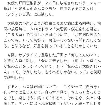
女優の戸田恵梨香が、２３日に放送されたバラエティー
番組「小泉孝太郎＆ムロツヨシ 自由気ままに２人旅」
（フジテレビ系）に出演した。
大親友の小泉とムロが自由気ままな旅に出る同番組。前
回の放送時に、ムロはドラマ「大恋愛～僕を忘れる君と」
（ＴＢＳ系）で共演した戸田について、「お芝居以外のと
ころでも、とっても笑う。お仕事じゃない時間も楽しくな
る」と語るなど、好意を持っていることを明かしていた。
今回、サプライズで登場した戸田は「何してんの？！」
と驚くムロに対し、「会いに来ました。（前回）ムロさん
が私のことをしゃべっていて、もう『私のこと大好きじゃ
ん』って。そうしたら、もう出るしかないなって」と笑顔
で説明した。
すると、ムロは戸田について、「こうやって（自分を）
真っすぐに見るんだよ。真っすぐ見て、ちょっと言ったこ
とでも、楽しそうに笑ってくれるの。それを今、久々に体
感して、テレビに出られる状態じゃない」と語って照れ笑