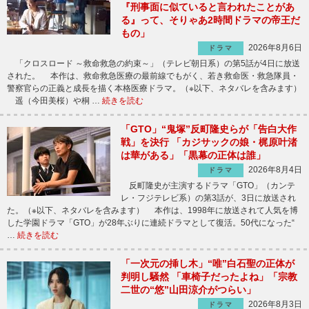
『刑事面に似ていると言われたことがあ
る』って、そりゃあ2時間ドラマの帝王だ
もの」
2026年8月6日
ドラマ
「クロスロード ～救命救急の約束～」（テレビ朝日系）の第5話が4日に放送
された。 本作は、救命救急医療の最前線でもがく、若き救命医・救急隊員・
警察官らの正義と成長を描く本格医療ドラマ。（※以下、ネタバレを含みます）
遥（今田美桜）や桐 …
続きを読む
「GTO」“鬼塚”反町隆史らが「告白大作
戦」を決行 「カジサックの娘・梶原叶渚
は華がある」「黒幕の正体は誰」
2026年8月4日
ドラマ
反町隆史が主演するドラマ「GTO」（カンテ
レ・フジテレビ系）の第3話が、3日に放送され
た。（※以下、ネタバレを含みます） 本作は、1998年に放送されて人気を博
した学園ドラマ「GTO」が28年ぶりに連続ドラマとして復活。50代になった“
…
続きを読む
「一次元の挿し木」“唯”白石聖の正体が
判明し騒然 「車椅子だったよね」「宗教
二世の“悠”山田涼介がつらい」
2026年8月3日
ドラマ