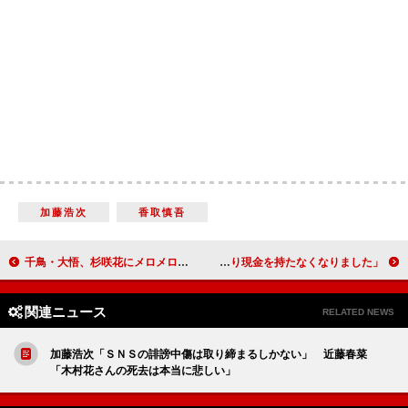
加藤浩次
香取慎吾
千鳥・大悟、杉咲花にメロメロ 「マンション借りてやろうかな、この子に」
小栗旬、キャッシュレス生活を語る 「あまり現金を持たなくなりました」
関連ニュース
RELATED NEWS
加藤浩次「ＳＮＳの誹謗中傷は取り締まるしかない」 近藤春菜
「木村花さんの死去は本当に悲しい」