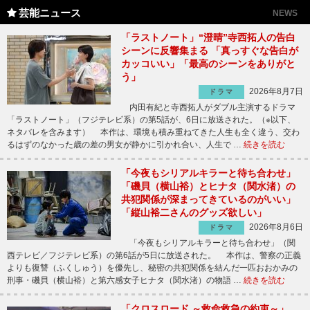
芸能ニュース
NEWS
「ラストノート」“澄晴”寺西拓人の告白
シーンに反響集まる 「真っすぐな告白が
カッコいい」「最高のシーンをありがと
う」
2026年8月7日
ドラマ
内田有紀と寺西拓人がダブル主演するドラマ
「ラストノート」（フジテレビ系）の第5話が、6日に放送された。（※以下、
ネタバレを含みます） 本作は、環境も積み重ねてきた人生も全く違う、交わ
るはずのなかった歳の差の男女が静かに引かれ合い、人生で …
続きを読む
「今夜もシリアルキラーと待ち合わせ」
「磯貝（横山裕）とヒナタ（関水渚）の
共犯関係が深まってきているのがいい」
「縦山裕二さんのグッズ欲しい」
2026年8月6日
ドラマ
「今夜もシリアルキラーと待ち合わせ」（関
西テレビ／フジテレビ系）の第6話が5日に放送された。 本作は、警察の正義
よりも復讐（ふくしゅう）を優先し、秘密の共犯関係を結んだ一匹おおかみの
刑事・磯貝（横山裕）と第六感女子ヒナタ（関水渚）の物語 …
続きを読む
「クロスロード ～救命救急の約束～」