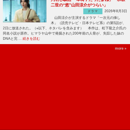
二世の“悠”山田涼介がつらい」
2026年8月3日
ドラマ
山田涼介が主演するドラマ「一次元の挿し
木」（読売テレビ・日本テレビ系）の第5話が、
2日に放送された。（※以下、ネタバレを含みます） 本作は、松下龍之介氏の
同名小説が原作。ヒマラヤ山中で発掘された200年前の人骨が、失踪した妹の
DNAと完 …
続きを読む
more »