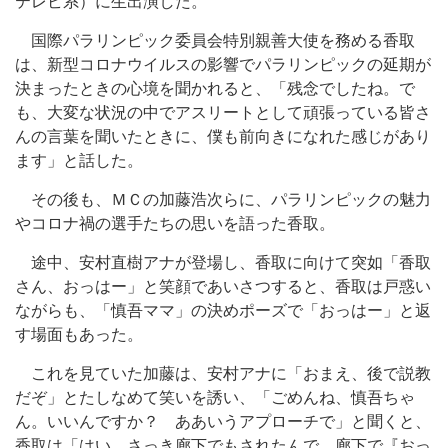
テレビ系）に生出演した。
国際パラリンピック委員会特別親善大使を務める香取
は、新型コロナウイルスの影響でパラリンピックの延期が
決まったときの心境を聞かれると、「残念でしたね。で
も、大変な状況の中でアスリートとして頑張っている皆さ
んの言葉を聞いたときに、僕も前向きになれた感じがあり
ます」と話した。
その後も、ＭＣの加藤浩次らに、パラリンピックの魅力
やコロナ禍の選手たちの思いを語った香取。
途中、安村直樹アナが登場し、香取に向けて突如「香取
さん、おっはー」と笑顔であいさつすると、香取は戸惑い
ながらも、「慎吾ママ」の決めポーズで「おっはー」と返
す場面もあった。
これを見ていた加藤は、安村アナに「おまえ、後で説教
だぞ」とたしなめて笑いを誘い、「ごめんね、慎吾ちゃ
ん。いいんですか？ ああいうアプローチで」と聞くと、
香取は「はい、さっき廊下でもされたんで。廊下で『おっ