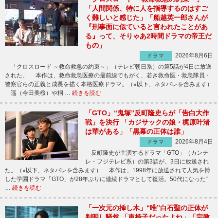
「人間関係、特に人を指導するのはすご
く難しいと感じた」「船越英一郎さんが
『刑事面に似ていると言われたことがあ
る』って、そりゃあ2時間ドラマの帝王だ
もの」
2026年8月6日
ドラマ
「クロスロード ～救命救急の約束～」（テレビ朝日系）の第5話が4日に放送
された。 本作は、救命救急医療の最前線でもがく、若き救命医・救急隊員・
警察官らの正義と成長を描く本格医療ドラマ。（※以下、ネタバレを含みます）
遥（今田美桜）や桐 …
続きを読む
「GTO」“鬼塚”反町隆史らが「告白大作
戦」を決行 「カジサックの娘・梶原叶渚
は華がある」「黒幕の正体は誰」
2026年8月4日
ドラマ
反町隆史が主演するドラマ「GTO」（カンテ
レ・フジテレビ系）の第3話が、3日に放送され
た。（※以下、ネタバレを含みます） 本作は、1998年に放送されて人気を博
した学園ドラマ「GTO」が28年ぶりに連続ドラマとして復活。50代になった“
…
続きを読む
「一次元の挿し木」“唯”白石聖の正体が
判明し騒然 「車椅子だったよね」「宗教