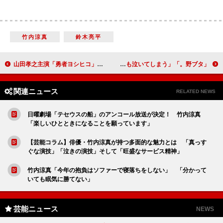
竹内涼真
鈴木亮平
山田孝之主演「勇者ヨシヒコ」傑作選放送 「やっぱり最高の４人」
「野ブタ。」特別編「高校生目線の人間物語」 「何度見ても泣いてしまう」
関連ニュース
RELATED NEWS
日曜劇場「テセウスの船」のアンコール放送が決定！ 竹内涼真
「楽しいひとときになることを願っています」
【芸能コラム】俳優・竹内涼真が持つ多面的な魅力とは 「真っす
ぐな演技」「泣きの演技」そして「旺盛なサービス精神」
竹内涼真「今年の抱負はソファーで寝落ちをしない」 「分かって
いても眠気に勝てない」
芸能ニュース
NEWS