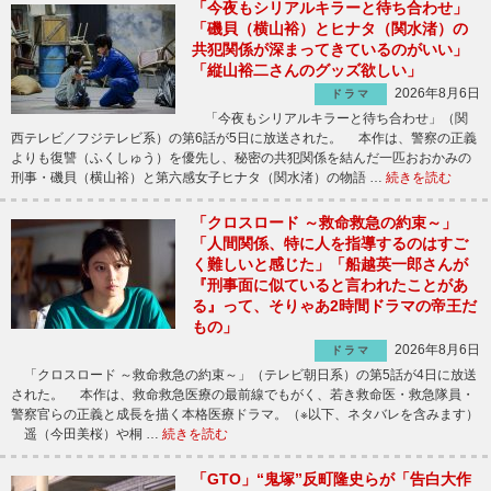
「今夜もシリアルキラーと待ち合わせ」
「磯貝（横山裕）とヒナタ（関水渚）の
共犯関係が深まってきているのがいい」
「縦山裕二さんのグッズ欲しい」
2026年8月6日
ドラマ
「今夜もシリアルキラーと待ち合わせ」（関
西テレビ／フジテレビ系）の第6話が5日に放送された。 本作は、警察の正義
よりも復讐（ふくしゅう）を優先し、秘密の共犯関係を結んだ一匹おおかみの
刑事・磯貝（横山裕）と第六感女子ヒナタ（関水渚）の物語 …
続きを読む
「クロスロード ～救命救急の約束～」
「人間関係、特に人を指導するのはすご
く難しいと感じた」「船越英一郎さんが
『刑事面に似ていると言われたことがあ
る』って、そりゃあ2時間ドラマの帝王だ
もの」
2026年8月6日
ドラマ
「クロスロード ～救命救急の約束～」（テレビ朝日系）の第5話が4日に放送
された。 本作は、救命救急医療の最前線でもがく、若き救命医・救急隊員・
警察官らの正義と成長を描く本格医療ドラマ。（※以下、ネタバレを含みます）
遥（今田美桜）や桐 …
続きを読む
「GTO」“鬼塚”反町隆史らが「告白大作