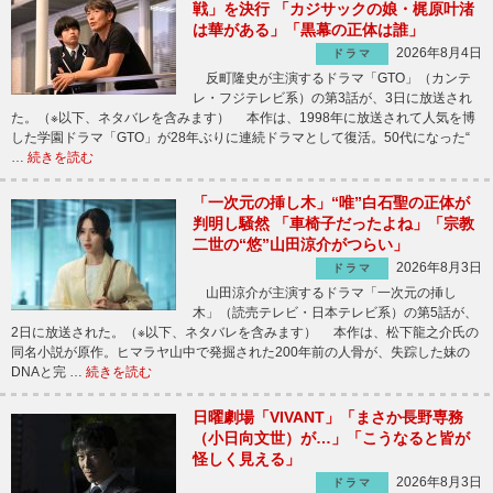
戦」を決行 「カジサックの娘・梶原叶渚
は華がある」「黒幕の正体は誰」
2026年8月4日
ドラマ
反町隆史が主演するドラマ「GTO」（カンテ
レ・フジテレビ系）の第3話が、3日に放送され
た。（※以下、ネタバレを含みます） 本作は、1998年に放送されて人気を博
した学園ドラマ「GTO」が28年ぶりに連続ドラマとして復活。50代になった“
…
続きを読む
「一次元の挿し木」“唯”白石聖の正体が
判明し騒然 「車椅子だったよね」「宗教
二世の“悠”山田涼介がつらい」
2026年8月3日
ドラマ
山田涼介が主演するドラマ「一次元の挿し
木」（読売テレビ・日本テレビ系）の第5話が、
2日に放送された。（※以下、ネタバレを含みます） 本作は、松下龍之介氏の
同名小説が原作。ヒマラヤ山中で発掘された200年前の人骨が、失踪した妹の
DNAと完 …
続きを読む
日曜劇場「VIVANT」「まさか長野専務
（小日向文世）が…」「こうなると皆が
怪しく見える」
2026年8月3日
ドラマ