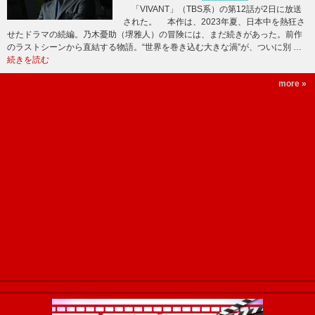
「VIVANT」（TBS系）の第12話が2日に放送
された。 本作は、2023年夏、日本中を熱狂さ
せたドラマの続編。乃木憂助（堺雅人）の冒険には、まだ続きがあった。前作
のラストシーンから直結する物語。“世界を巻き込む大きな渦”が、ついに別 …
続きを読む
more »