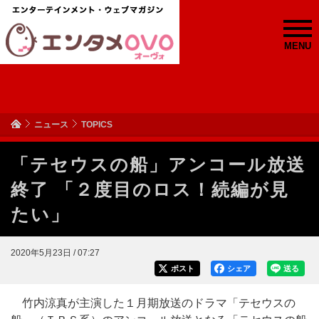
MENU
ニュース
TOPICS
「テセウスの船」アンコール放送
終了 「２度目のロス！続編が見
たい」
2020年5月23日 / 07:27
ポスト
シェア
送る
竹内涼真が主演した１月期放送のドラマ「テセウスの