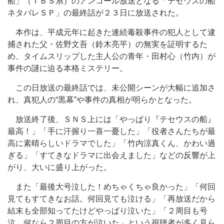
船」（ＴＢＳ系）のアンコール放送となる「テセウスの船
ネタバレＳＰ」の最終話が２３日に放送された。
本作は、平成元年に起きた連続毒殺事件の犯人として逮
捕された父・佐野文吾（鈴木亮平）の無実を証明するた
め、タイムスリップした主人公の青年・田村心（竹内）が
事件の謎に迫る本格ミステリー。
この日放送の最終話では、未公開シーンが大幅に追加さ
れ、真犯人の“黒幕”や事件の真相が明らかとなった。
放送終了後、ＳＮＳ上には「やっぱり『テセウスの船』
最高！」「手に汗握り一喜一憂した」「役者さんたちが最
高に素晴らしいドラマでした」「竹内涼真くん、かわい過
ぎる」「すてきなドラマに出会えました」などの反響が上
がり、大いに盛り上がった。
また「最後大号泣した！めちゃくちゃ良かった」「何回
見てもすてきなお話。何回見ても泣ける」「再放送だから
結末も全部知ってたけどやっぱり泣いた」「２周目も号
泣。何なら２周目の方が泣いた」という視聴者が多く見ら