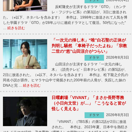
2026年8月4日
ドラマ
反町隆史が主演するドラマ「GTO」（カンテ
レ・フジテレビ系）の第3話が、3日に放送され
た。（※以下、ネタバレを含みます） 本作は、1998年に放送されて人気を博
した学園ドラマ「GTO」が28年ぶりに連続ドラマとして復活。50代になった“
…
続きを読む
「一次元の挿し木」“唯”白石聖の正体が
判明し騒然 「車椅子だったよね」「宗教
二世の“悠”山田涼介がつらい」
2026年8月3日
ドラマ
山田涼介が主演するドラマ「一次元の挿し
木」（読売テレビ・日本テレビ系）の第5話が、
2日に放送された。（※以下、ネタバレを含みます） 本作は、松下龍之介氏の
同名小説が原作。ヒマラヤ山中で発掘された200年前の人骨が、失踪した妹の
DNAと完 …
続きを読む
日曜劇場「VIVANT」「まさか長野専務
（小日向文世）が…」「こうなると皆が
怪しく見える」
2026年8月3日
ドラマ
「VIVANT」（TBS系）の第12話が2日に放送
された。 本作は、2023年夏、日本中を熱狂さ