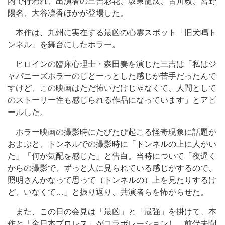
内で行われ、出演者の三吉彩花、坂東龍汰、古川毅、宮野
陽名、大谷凜香ほかが登場した。
本作は、九州に実在する最凶の心霊スポット「旧犬鳴ト
ンネル」を舞台にしたホラー。
ヒロインの臨床心理士・森田奏を演じた三吉は「私はジ
ャパニーズホラーのじとーっとした感じが苦手だったんで
すけど、この映画はただ怖いだけじゃなくて、人間として
のストーリー性も感じられる作品になっています」とアピ
ールした。
ホラー映画の撮影時にたびたび起こる怪奇現象に話題が
およぶと、トンネルでの撮影時に「トンネルの上に人がい
た」「何か気配を感じた」と告白。当時について「夜遅く
からの撮影で、ずっと人に見られている感じがするので、
照明さんかなって思って（トンネルの）上を見たりするけ
ど、いなくて…」と振り返り、共演者らを怖がらせた。
また、この日の会見は「最凶」と「最強」を掛けて、本
作と「全日本プロレス」がコラボレーションし、前代未聞