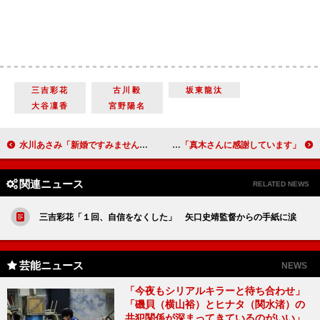
三吉彩花
古川毅
坂東龍汰
大谷凜香
宮野陽名
水川あさみ「新婚ですみませんと頭を下げた」 結婚後の初仕事で“婚活女子”役に挑戦
真木よう子「母親との確執が少なからずある」 上白石萌歌「真木さんに感謝しています」
関連ニュース
RELATED NEWS
三吉彩花「１回、自信をなくした」 矢口史靖監督からの手紙に涙
芸能ニュース
NEWS
「今夜もシリアルキラーと待ち合わせ」
「磯貝（横山裕）とヒナタ（関水渚）の
共犯関係が深まってきているのがいい」