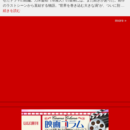
せたドラマの続編。乃木憂助（堺雅人）の冒険には、まだ続きがあった。前作
のラストシーンから直結する物語。“世界を巻き込む大きな渦”が、ついに別 …
続きを読む
more »