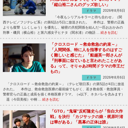
「縦山裕二さんのグッズ欲しい」
2026年8月6日
ドラマ
「今夜もシリアルキラーと待ち合わせ」（関
西テレビ／フジテレビ系）の第6話が5日に放送された。 本作は、警察の正義
よりも復讐（ふくしゅう）を優先し、秘密の共犯関係を結んだ一匹おおかみの
刑事・磯貝（横山裕）と第六感女子ヒナタ（関水渚）の物語 …
続きを読む
「クロスロード ～救命救急の約束～」
「人間関係、特に人を指導するのはすご
く難しいと感じた」「船越英一郎さんが
『刑事面に似ていると言われたことがあ
る』って、そりゃあ2時間ドラマの帝王だ
もの」
2026年8月6日
ドラマ
「クロスロード ～救命救急の約束～」（テレビ朝日系）の第5話が4日に放送
された。 本作は、救命救急医療の最前線でもがく、若き救命医・救急隊員・
警察官らの正義と成長を描く本格医療ドラマ。（※以下、ネタバレを含みます）
遥（今田美桜）や桐 …
続きを読む
「GTO」“鬼塚”反町隆史らが「告白大作
戦」を決行 「カジサックの娘・梶原叶渚
は華がある」「黒幕の正体は誰」