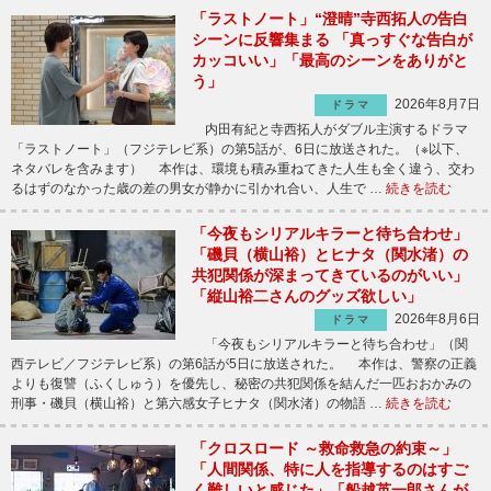
「ラストノート」“澄晴”寺西拓人の告白
シーンに反響集まる 「真っすぐな告白が
カッコいい」「最高のシーンをありがと
う」
2026年8月7日
ドラマ
内田有紀と寺西拓人がダブル主演するドラマ
「ラストノート」（フジテレビ系）の第5話が、6日に放送された。（※以下、
ネタバレを含みます） 本作は、環境も積み重ねてきた人生も全く違う、交わ
るはずのなかった歳の差の男女が静かに引かれ合い、人生で …
続きを読む
「今夜もシリアルキラーと待ち合わせ」
「磯貝（横山裕）とヒナタ（関水渚）の
共犯関係が深まってきているのがいい」
「縦山裕二さんのグッズ欲しい」
2026年8月6日
ドラマ
「今夜もシリアルキラーと待ち合わせ」（関
西テレビ／フジテレビ系）の第6話が5日に放送された。 本作は、警察の正義
よりも復讐（ふくしゅう）を優先し、秘密の共犯関係を結んだ一匹おおかみの
刑事・磯貝（横山裕）と第六感女子ヒナタ（関水渚）の物語 …
続きを読む
「クロスロード ～救命救急の約束～」
「人間関係、特に人を指導するのはすご
く難しいと感じた」「船越英一郎さんが