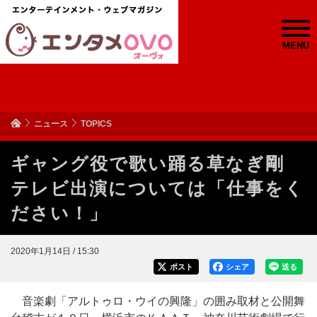
MENU
ニュース
TOPICS
ギャング役で歌い踊る草なぎ剛
テレビ出演については「仕事をく
ださい！」
2020年1月14日 / 15:30
ポスト
シェア
送る
音楽劇「アルトゥロ・ウイの興隆」の囲み取材と公開舞