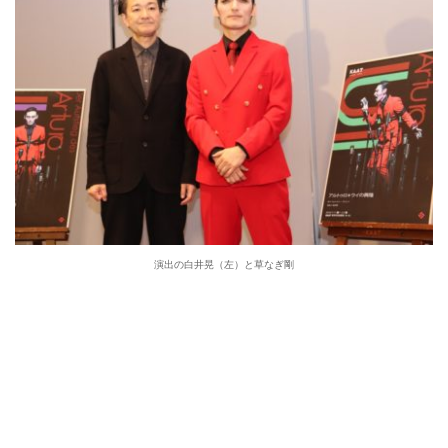
演出の白井晃（左）と草なぎ剛