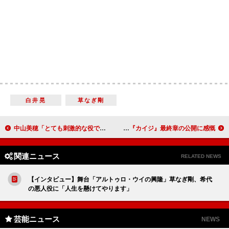
白井晃
草なぎ剛
中山美穂「とても刺激的な役でした」 長野博「高橋優斗は弟みたいな感じ」
藤原竜也「宝物のような役を頂いた」 『カイジ』最終章の公開に感慨
関連ニュース
RELATED NEWS
【インタビュー】舞台「アルトゥロ・ウイの興隆」草なぎ剛、希代
の悪人役に「人生を懸けてやります」
芸能ニュース
NEWS