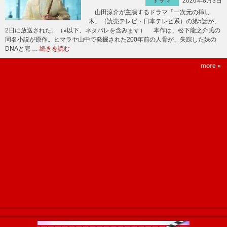
2026年8月3日
ドラマ
山田涼介が主演するドラマ「一次元の挿し
木」（読売テレビ・日本テレビ系）の第5話が、
2日に放送された。（※以下、ネタバレを含みます） 本作は、松下龍之介氏の
同名小説が原作。ヒマラヤ山中で発掘された200年前の人骨が、失踪した妹の
DNAと完 …
続きを読む
more »