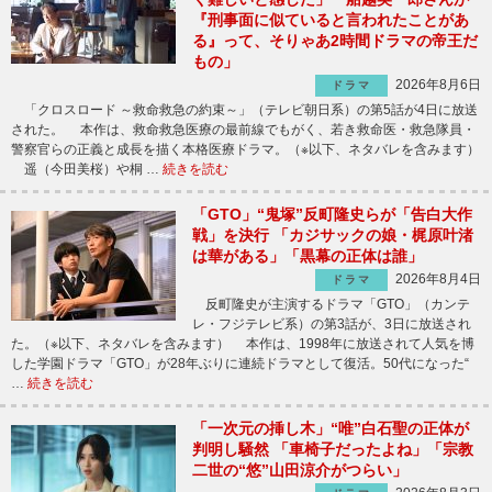
『刑事面に似ていると言われたことがあ
る』って、そりゃあ2時間ドラマの帝王だ
もの」
2026年8月6日
ドラマ
「クロスロード ～救命救急の約束～」（テレビ朝日系）の第5話が4日に放送
された。 本作は、救命救急医療の最前線でもがく、若き救命医・救急隊員・
警察官らの正義と成長を描く本格医療ドラマ。（※以下、ネタバレを含みます）
遥（今田美桜）や桐 …
続きを読む
「GTO」“鬼塚”反町隆史らが「告白大作
戦」を決行 「カジサックの娘・梶原叶渚
は華がある」「黒幕の正体は誰」
2026年8月4日
ドラマ
反町隆史が主演するドラマ「GTO」（カンテ
レ・フジテレビ系）の第3話が、3日に放送され
た。（※以下、ネタバレを含みます） 本作は、1998年に放送されて人気を博
した学園ドラマ「GTO」が28年ぶりに連続ドラマとして復活。50代になった“
…
続きを読む
「一次元の挿し木」“唯”白石聖の正体が
判明し騒然 「車椅子だったよね」「宗教
二世の“悠”山田涼介がつらい」