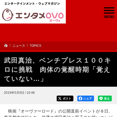
MENU
ニュース
TOPICS
武田真治、ベンチプレス１００キ
ロに挑戦 肉体の覚醒時期「覚え
ていない…」
2019年5月9日 / 10:48
ポスト
シェア
送る
映画『オーヴァーロード』の公開直前イベントが８日、