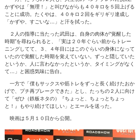
かずやは「無理！」と叫びながらも４０キロを５回上げる
ことに成功。たくやは、４０キロ２回をギリギリ達成し
「かずや、すごいな…」と汗を拭った。
２人の指導に当たった武田は、自身の肉体が“覚醒した
時期”を尋ねられると、「実は２０年ぐらい前からトレー
ニングしてて、３、４年目にはこのぐらいの身体になって
いたので覚醒した時期を覚えていない。ずっと隠していた
というか、人に言わなかったというか、タイミングがなく
て…」と困惑気味に告白。
一方で「僕もサックスや筋トレをずっと長く続けたおか
げで、プチ再ブレークできた」とし、たっちの２人に向け
て「ぜひ（鉄板ネタの）『ちょっと、ちょっとちょっ
と！』もやり続けてほしい」とエールを送った。
映画は５月１０日から公開。