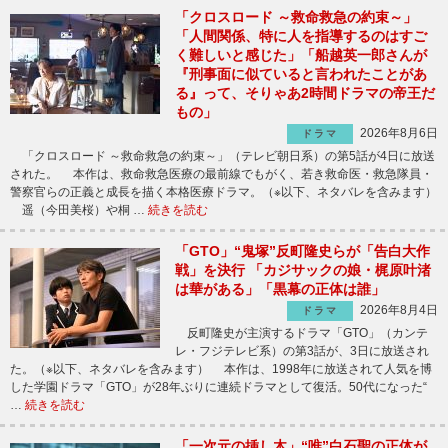
「クロスロード ～救命救急の約束～」
「人間関係、特に人を指導するのはすご
く難しいと感じた」「船越英一郎さんが
『刑事面に似ていると言われたことがあ
る』って、そりゃあ2時間ドラマの帝王だ
もの」
2026年8月6日
ドラマ
「クロスロード ～救命救急の約束～」（テレビ朝日系）の第5話が4日に放送
された。 本作は、救命救急医療の最前線でもがく、若き救命医・救急隊員・
警察官らの正義と成長を描く本格医療ドラマ。（※以下、ネタバレを含みます）
遥（今田美桜）や桐 …
続きを読む
「GTO」“鬼塚”反町隆史らが「告白大作
戦」を決行 「カジサックの娘・梶原叶渚
は華がある」「黒幕の正体は誰」
2026年8月4日
ドラマ
反町隆史が主演するドラマ「GTO」（カンテ
レ・フジテレビ系）の第3話が、3日に放送され
た。（※以下、ネタバレを含みます） 本作は、1998年に放送されて人気を博
した学園ドラマ「GTO」が28年ぶりに連続ドラマとして復活。50代になった“
…
続きを読む
「一次元の挿し木」“唯”白石聖の正体が