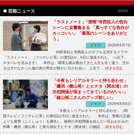
芸能ニュース
NEWS
「ラストノート」“澄晴”寺西拓人の告白
シーンに反響集まる 「真っすぐな告白が
カッコいい」「最高のシーンをありがと
う」
2026年8月7日
ドラマ
内田有紀と寺西拓人がダブル主演するドラマ
「ラストノート」（フジテレビ系）の第5話が、6日に放送された。（※以下、
ネタバレを含みます） 本作は、環境も積み重ねてきた人生も全く違う、交わ
るはずのなかった歳の差の男女が静かに引かれ合い、人生で …
続きを読む
「今夜もシリアルキラーと待ち合わせ」
「磯貝（横山裕）とヒナタ（関水渚）の
共犯関係が深まってきているのがいい」
「縦山裕二さんのグッズ欲しい」
2026年8月6日
ドラマ
「今夜もシリアルキラーと待ち合わせ」（関
西テレビ／フジテレビ系）の第6話が5日に放送された。 本作は、警察の正義
よりも復讐（ふくしゅう）を優先し、秘密の共犯関係を結んだ一匹おおかみの
刑事・磯貝（横山裕）と第六感女子ヒナタ（関水渚）の物語 …
続きを読む