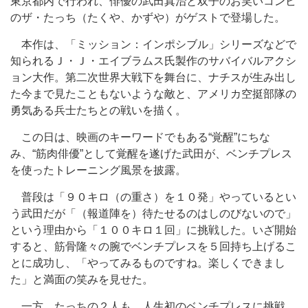
東京都内で行われ、俳優の武田真治と双子のお笑いコンビ
のザ・たっち（たくや、かずや）がゲストで登場した。
本作は、「ミッション：インポシブル」シリーズなどで
知られるＪ・Ｊ・エイブラムス氏製作のサバイバルアクシ
ョン大作。第二次世界大戦下を舞台に、ナチスが生み出し
た今まで見たこともないような敵と、アメリカ空挺部隊の
勇気ある兵士たちとの戦いを描く。
この日は、映画のキーワードでもある“覚醒”にちな
み、“筋肉俳優”として覚醒を遂げた武田が、ベンチプレス
を使ったトレーニング風景を披露。
普段は「９０キロ（の重さ）を１０発」やっているとい
う武田だが「（報道陣を）待たせるのはしのびないので」
という理由から「１００キロ１回」に挑戦した。いざ開始
すると、筋骨隆々の腕でベンチプレスを５回持ち上げるこ
とに成功し、「やってみるものですね。楽しくできまし
た」と満面の笑みを見せた。
一方、たっちの２人も、人生初のベンチプレスに挑戦。