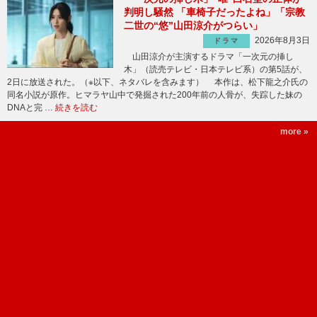
判明し騒然 「車椅子だったよね」「宗教
二世の“悠”山田涼介がつらい」
2026年8月3日
ドラマ
山田涼介が主演するドラマ「一次元の挿し
木」（読売テレビ・日本テレビ系）の第5話が、
2日に放送された。（※以下、ネタバレを含みます） 本作は、松下龍之介氏の
同名小説が原作。ヒマラヤ山中で発掘された200年前の人骨が、失踪した妹の
DNAと完 …
続きを読む
more »