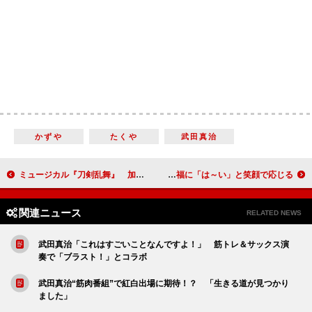
かずや
たくや
武田真治
ミュージカル『刀剣乱舞』 加州清光 単騎出陣 アジアツアー 加州清光が魅了する圧巻のステージ
竹内結子、結婚後初公の場 祝福に「は～い」と笑顔で応じる
関連ニュース
RELATED NEWS
武田真治「これはすごいことなんですよ！」 筋トレ＆サックス演
奏で「ブラスト！」とコラボ
武田真治“筋肉番組”で紅白出場に期待！？ 「生きる道が見つかり
ました」