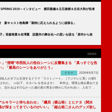
3!』～SPRING 2019～インタビュー 横田龍儀＆立石俊樹＆古谷大和が役者
け 新キャスト牧島輝「期待に応えられるように頑張る」
男子」笹森裕貴＆吉澤翼 話題作の舞台化への思いを語る「原作から抜
NEWS
ト」“澄晴”寺西拓人の告白シーンに反響集まる 「真っすぐな告
い」「最高のシーンをありがとう」
2026年8月7日
ドラマ
拓人がダブル主演するドラマ「ラストノート」（フジテレビ系）の第5
送された。（※以下、ネタバレを含みます） 本作は、環境も積み重ねてき
う、交わるはずのなかった歳の差の男女が静かに引かれ合い、人生で …
アルキラーと待ち合わせ」「磯貝（横山裕）とヒナタ（関水
係が深まってきているのがいい」「縦山裕二さんのグッズ欲し