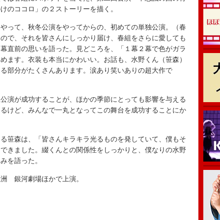
掛けのココロ」の２ストーリーを描く。
やって、秋冬公演をやってからの、初めての単独公演。（春
なので、それを皆さんにしっかり届け、春組をさらに愛しても
開幕直前の思いを語った。見どころを、「１幕２幕で色がガラ
しめます。衣装も本当にかわいい。お話も、水野くん（笹森）
きる部分がたくさんあります。涙あり笑いありの超大作で
公演が成功することが、ほかの季節にとっても影響を与える
あるけど、みんなで一丸となってこの舞台を成功することにか
る笹森は、「皆さんキラキラ光るものを発していて、僕もそ
んできました。綴くんとの関係性をしっかりと、僕なりの水野
込みを語った。
洲 銀河劇場ほかで上演。