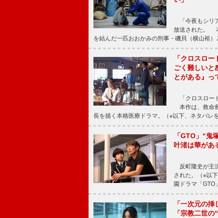
「今夜もシリア
放送された。 
を結んだ一匹おおかみの刑事・磯貝（横山裕）
「クロスロー
ごく難しいと
とがある』っ
「クロスロード
本作は、救命救
長を描く本格医療ドラマ。（※以下、ネタバレ
「GTO」“
叶渚は華があ
反町隆史が主演
された。（※以
園ドラマ「GTO
「一次元の挿
「宗教二世の