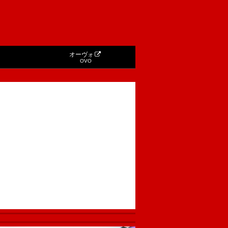
オーヴォ
OVO