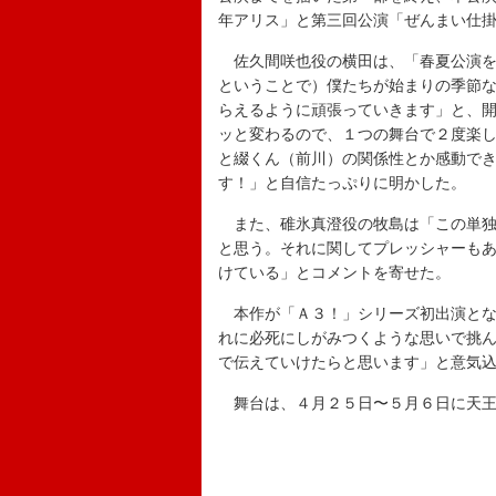
年アリス」と第三回公演「ぜんまい仕
佐久間咲也役の横田は、「春夏公演を
ということで）僕たちが始まりの季節
らえるように頑張っていきます」と、
ッと変わるので、１つの舞台で２度楽
と綴くん（前川）の関係性とか感動で
す！」と自信たっぷりに明かした。
また、碓氷真澄役の牧島は「この単独
と思う。それに関してプレッシャーも
けている」とコメントを寄せた。
本作が「Ａ３！」シリーズ初出演とな
れに必死にしがみつくような思いで挑
で伝えていけたらと思います」と意気
舞台は、４月２５日〜５月６日に天王