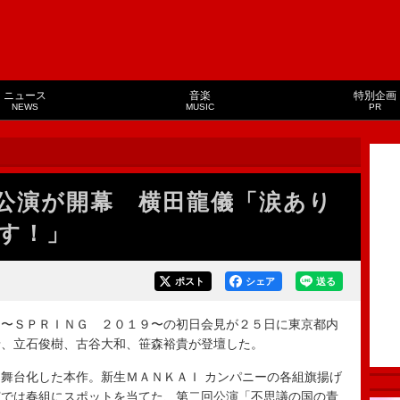
ニュース
音楽
特別企画
NEWS
MUSIC
PR
公演が開幕 横田龍儀「涙あり
す！」
ポスト
シェア
送る
〜ＳＰＲＩＮＧ ２０１９〜の初日会見が２５日に東京都内
希、立石俊樹、古谷大和、笹森裕貴が登壇した。
舞台化した本作。新生ＭＡＮＫＡＩ カンパニーの各組旗揚げ
演では春組にスポットを当てた、第二回公演「不思議の国の青