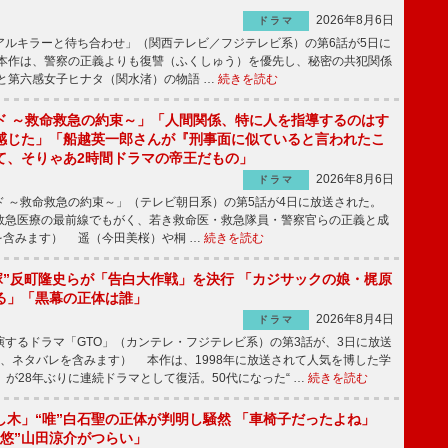
2026年8月6日
ドラマ
ルキラーと待ち合わせ」（関西テレビ／フジテレビ系）の第6話が5日に
本作は、警察の正義よりも復讐（ふくしゅう）を優先し、秘密の共犯関係
と第六感女子ヒナタ（関水渚）の物語 …
続きを読む
ド ～救命救急の約束～」「人間関係、特に人を指導するのはす
感じた」「船越英一郎さんが『刑事面に似ていると言われたこ
て、そりゃあ2時間ドラマの帝王だもの」
2026年8月6日
ドラマ
 ～救命救急の約束～」（テレビ朝日系）の第5話が4日に放送された。
急医療の最前線でもがく、若き救命医・救急隊員・警察官らの正義と成
を含みます） 遥（今田美桜）や桐 …
続きを読む
鬼塚”反町隆史らが「告白大作戦」を決行 「カジサックの娘・梶原
る」「黒幕の正体は誰」
2026年8月4日
ドラマ
するドラマ「GTO」（カンテレ・フジテレビ系）の第3話が、3日に放送
下、ネタバレを含みます） 本作は、1998年に放送されて人気を博した学
」が28年ぶりに連続ドラマとして復活。50代になった“ …
続きを読む
し木」“唯”白石聖の正体が判明し騒然 「車椅子だったよね」
“悠”山田涼介がつらい」