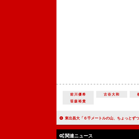
前川優希
古谷大和
笹森裕貴
東出昌大「６千メートルの山、ちょっとずつ登り切れた」 初主演の連続ドラマ「悪党」で
関連ニュース