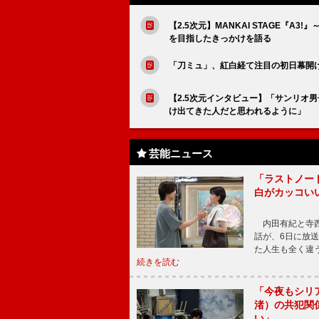
【2.5次元】MANKAI STAGE『A
を目指したきっかけを語る
「刀ミュ」、紅白経て注目の初日幕開
【2.5次元インタビュー】「サンリオ
け出てきた人だと思われるように」
芸能ニュース
「ラストノー
白がカッコい
内田有紀と寺西
話が、6日に放
た人生も全く違
続きを読む
「今夜もシリ
渚）の共犯関
い」