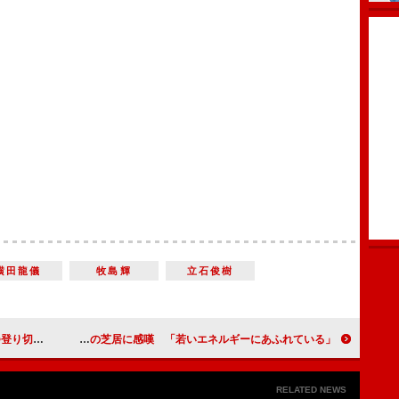
横田龍儀
牧島輝
立石俊樹
松重豊と探偵役
岡本健一、三浦翔平の芝居に感嘆 「若いエネルギーにあふれている」
RELATED NEWS