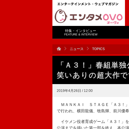
特集・インタビュー
FEATURE & INTERVIEW
ニュース
TOPICS
「Ａ３！」春組単独
笑いありの超大作で
2019年4月26日 / 12:00
ＭＡＮＫＡＩ ＳＴＡＧＥ「Ａ３！」
で行われ、横田龍儀、牧島輝、前川優
イケメン役者育成ゲーム「Ａ３！」を
公演までを描いた第一部を終え、本公