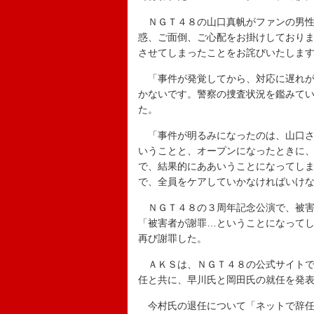
ＮＧＴ４８の山口真帆がファンの男性
惑、ご面倒、ご心配をお掛けしており
させてしまったことをお詫びいたしま
「事件が発覚してから、対応に遅れが
かないです。警察の捜査状況を鑑みて
た。
「事件が明るみになったのは、山口さ
いうことと、オープンになったときに
で、結果的にああいうことになってし
で、全員をケアしていかなければいけ
ＮＧＴ４８の３周年記念公演で、被害
「被害者が謝罪…ということになって
再び謝罪した。
ＡＫＳは、ＮＧＴ４８の公式サイトで
任と共に、早川氏と岡田氏の就任を発
今村氏の退任について「ネットで辞任