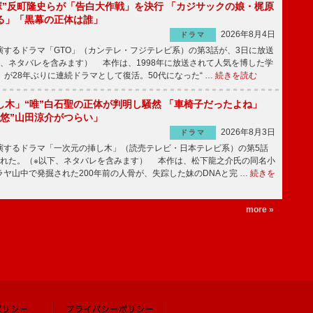
鬼塚”反町隆史らが「告白大作戦」を決行 「カジサックの娘・梶原
る」「黒幕の正体は誰」
2026年8月4日
ドラマ
するドラマ「GTO」（カンテレ・フジテレビ系）の第3話が、3日に放送
下、ネタバレを含みます） 本作は、1998年に放送されて人気を博した学
」が28年ぶりに連続ドラマとして復活。50代になった“ …
続きを読む
し木」“唯”白石聖の正体が判明し騒然 「車椅子だったよね」
“悠”山田涼介がつらい」
2026年8月3日
ドラマ
するドラマ「一次元の挿し木」（読売テレビ・日本テレビ系）の第5話
された。（※以下、ネタバレを含みます） 本作は、松下龍之介氏の同名小
ヤ山中で発掘された200年前の人骨が、失踪した妹のDNAと完 …
続きを
more »