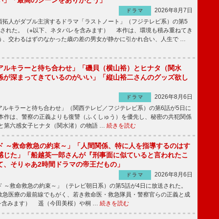
2026年8月7日
ドラマ
拓人がダブル主演するドラマ「ラストノート」（フジテレビ系）の第5
送された。（※以下、ネタバレを含みます） 本作は、環境も積み重ねてき
う、交わるはずのなかった歳の差の男女が静かに引かれ合い、人生で …
アルキラーと待ち合わせ」「磯貝（横山裕）とヒナタ（関水
係が深まってきているのがいい」「縦山裕二さんのグッズ欲し
2026年8月6日
ドラマ
ルキラーと待ち合わせ」（関西テレビ／フジテレビ系）の第6話が5日に
本作は、警察の正義よりも復讐（ふくしゅう）を優先し、秘密の共犯関係
と第六感女子ヒナタ（関水渚）の物語 …
続きを読む
ド ～救命救急の約束～」「人間関係、特に人を指導するのはす
感じた」「船越英一郎さんが『刑事面に似ていると言われたこ
て、そりゃあ2時間ドラマの帝王だもの」
2026年8月6日
ドラマ
 ～救命救急の約束～」（テレビ朝日系）の第5話が4日に放送された。
急医療の最前線でもがく、若き救命医・救急隊員・警察官らの正義と成
を含みます） 遥（今田美桜）や桐 …
続きを読む