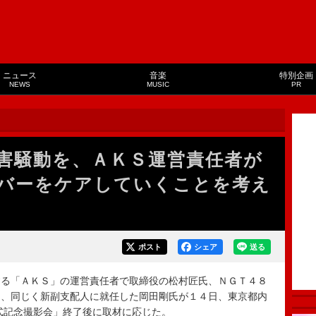
ニュース
音楽
特別企画
NEWS
MUSIC
PR
害騒動を、ＡＫＳ運営責任者が
バーをケアしていくことを考え
ポスト
シェア
送る
る「ＡＫＳ」の運営責任者で取締役の松村匠氏、ＮＧＴ４８
氏、同じく新副支配人に就任した岡田剛氏が１４日、東京都内
人式記念撮影会」終了後に取材に応じた。