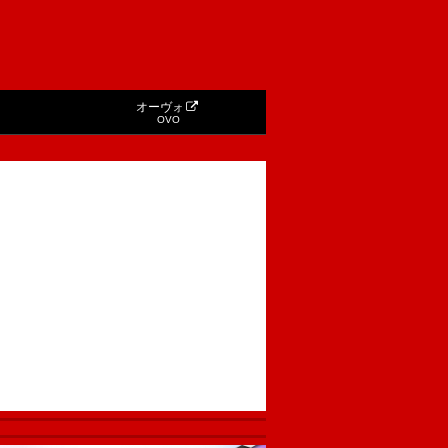
オーヴォ
OVO