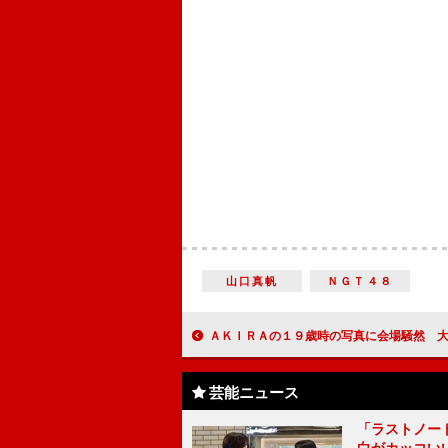
山口真帆
ＮＧＴ４８
ＡＫＩＲＡの１９歳時の写真に会場騒然 大森南朋「道で会ったらお金
芸能ニュース
「ラストノー
白がカッコい