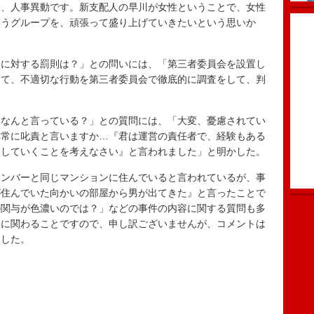
く、人事異動です。新支配人の早川が女性ということで、女性
いうグループを、頑張って盛り上げていきたいという思いか
。
に対する罰則は？」との問いには、「第三者委員会を設置し
して、不適切な行動を第三者委員会で徹底的に調査をして、判
なんと言っている？」との質問には、「大変、憂慮されてい
非常に叱責と言いますか…『君は運営の責任者で、経験もある
アしていくことを考えなさい』と言われました」と明かした。
ンバーと同じマンションに住んでいると言われているが、事
が住んでいた向かいの部屋から男が出てきた』と言ったことで
の関与が色濃いのでは？」などの事件の内容に関する質問も多
容に関わることですので、申し訳ございませんが、コメントは
返した。