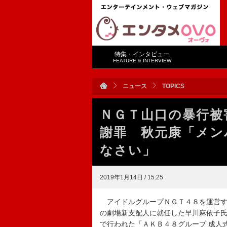
特集・インタビュー
FEATURE & INTERVIEW
ニュース
TOPICS
ＮＧＴ山口の暴行被
謝罪 秋元康「メン
なさい」
2019年1月14日 / 15:25
アイドルグループＮＧＴ４８を運営す
の劇場新支配人に就任した早川麻依子
で行われた「ＡＫＢ４８グループ 成