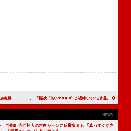
取られそう」
成田凌、キスシーンのむちゃぶりに「イライラしていた」 門脇麦「若いエネルギーが凝縮している作品」
NEWS
ト」“澄晴”寺西拓人の告白シーンに反響集まる 「真っすぐな告
い」「最高のシーンをありがとう」