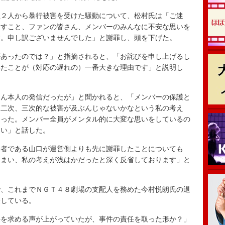
２人から暴行被害を受けた騒動について、松村氏は「ご迷
ますこと、ファンの皆さん、メンバーのみんなに不安な思いを
す。申し訳ございませんでした」と謝罪し、頭を下げた。
あったのでは？」と指摘されると、「お詫びを申し上げるし
いたことが（対応の遅れの）一番大きな理由です」と説明し
ん本人の発信だったが」と聞かれると、「メンバーの保護と
、二次、三次的な被害が及ぶんじゃないかなという私の考え
まった。メンバー全員がメンタル的に大変な思いをしているの
ない」と話した。
者である山口が運営側よりも先に謝罪したことについても
しまい、私の考えが浅はかだったと深く反省しております」と
、これまでＮＧＴ４８劇場の支配人を務めた今村悦朗氏の退
表している。
を求める声が上がっていたが、事件の責任を取った形か？」