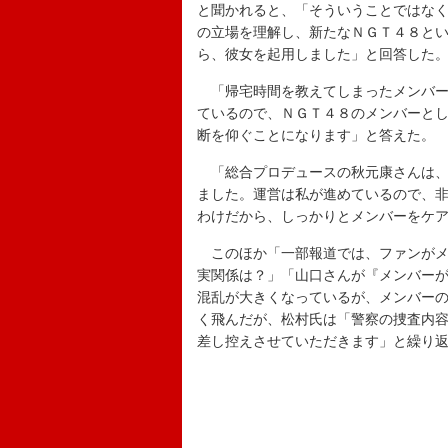
と聞かれると、「そういうことではな
の立場を理解し、新たなＮＧＴ４８と
ら、彼女を起用しました」と回答した
「帰宅時間を教えてしまったメンバー
ているので、ＮＧＴ４８のメンバーと
断を仰ぐことになります」と答えた。
「総合プロデュースの秋元康さんは、
ました。運営は私が進めているので、
わけだから、しっかりとメンバーをケ
このほか「一部報道では、ファンがメ
実関係は？」「山口さんが『メンバー
混乱が大きくなっているが、メンバー
く飛んだが、松村氏は「警察の捜査内
差し控えさせていただきます」と繰り