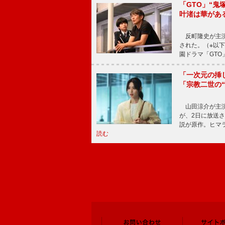
「GTO」“
叶渚は華があ
反町隆史が主演
された。（※以
園ドラマ「GTO
「一次元の挿
「宗教二世の
山田涼介が主演
が、2日に放送
説が原作。ヒマラ
読む