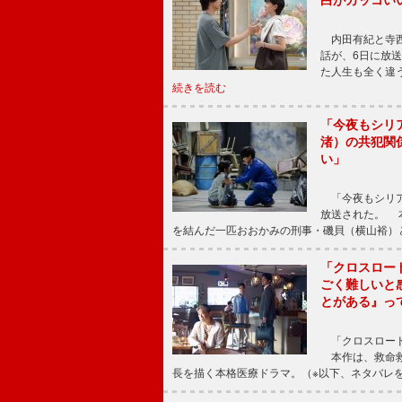
内田有紀と寺西
話が、6日に放
た人生も全く違
続きを読む
「今夜もシリ
渚）の共犯関
い」
「今夜もシリア
放送された。 
を結んだ一匹おおかみの刑事・磯貝（横山裕）
「クロスロー
ごく難しいと
とがある』っ
「クロスロード
本作は、救命救
長を描く本格医療ドラマ。（※以下、ネタバレ