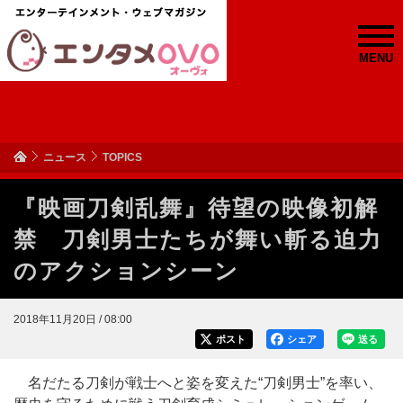
MENU
ニュース
TOPICS
『映画刀剣乱舞』待望の映像初解
禁 刀剣男士たちが舞い斬る迫力
のアクションシーン
2018年11月20日 / 08:00
ポスト
シェア
送る
名だたる刀剣が戦士へと姿を変えた“刀剣男士”を率い、