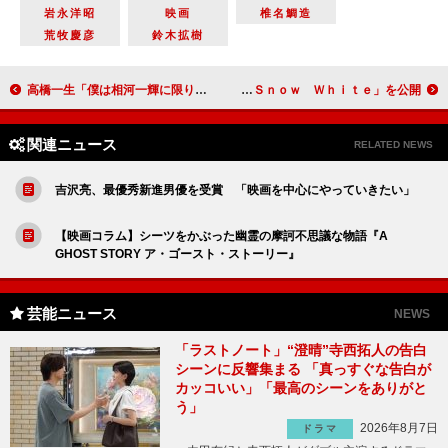
岩永洋昭
映画
椎名鯛造
荒牧慶彦
鈴木拡樹
高橋一生「僕は相河一輝に限りなく近い」 主演ドラマのＳＰイベントは「とても楽しみ」
Ｔｈｅ Ｂｒｏｗ Ｂｅａｔが見せる新境地 新曲「Ｓｎｏｗ Ｗｈｉｔｅ」を公開
関連ニュース
RELATED NEWS
吉沢亮、最優秀新進男優を受賞 「映画を中心にやっていきたい」
【映画コラム】シーツをかぶった幽霊の摩訶不思議な物語『A
GHOST STORY ア・ゴースト・ストーリー』
芸能ニュース
NEWS
「ラストノート」“澄晴”寺西拓人の告白
シーンに反響集まる 「真っすぐな告白が
カッコいい」「最高のシーンをありがと
う」
2026年8月7日
ドラマ