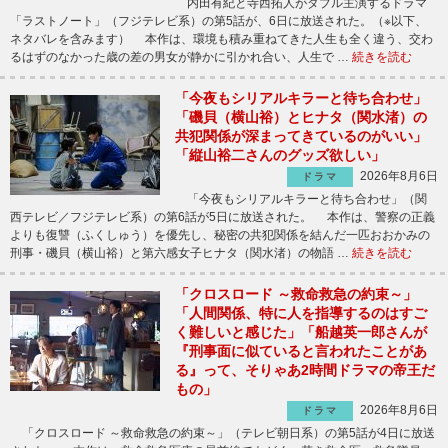
内田有紀と寺西拓人がダブル主演するドラマ
「ラストノート」（フジテレビ系）の第5話が、6日に放送された。（※以下、
ネタバレを含みます） 本作は、環境も積み重ねてきた人生も全く違う、交わ
るはずのなかった歳の差の男女が静かに引かれ合い、人生で …
続きを読む
「今夜もシリアルキラーと待ち合わせ」
「磯貝（横山裕）とヒナタ（関水渚）の
共犯関係が深まってきているのがいい」
「縦山裕二さんのグッズ欲しい」
2026年8月6日
ドラマ
「今夜もシリアルキラーと待ち合わせ」（関
西テレビ／フジテレビ系）の第6話が5日に放送された。 本作は、警察の正義
よりも復讐（ふくしゅう）を優先し、秘密の共犯関係を結んだ一匹おおかみの
刑事・磯貝（横山裕）と第六感女子ヒナタ（関水渚）の物語 …
続きを読む
「クロスロード ～救命救急の約束～」
「人間関係、特に人を指導するのはすご
く難しいと感じた」「船越英一郎さんが
『刑事面に似ていると言われたことがあ
る』って、そりゃあ2時間ドラマの帝王だ
もの」
2026年8月6日
ドラマ
「クロスロード ～救命救急の約束～」（テレビ朝日系）の第5話が4日に放送