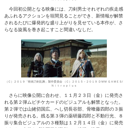
今回初公開となる映像には、刀剣男士それぞれの疾走感
あふれるアクションを垣間見ることができ、新情報が解禁
されるたびに爆発的な盛り上がりを見せている本作が、さ
らなる旋風を巻き起こすこと間違いなしだ。
（Ｃ）２０１９「映画刀剣乱舞」製作委員会 （Ｃ）２０１５－２０１９ ＤＭＭ ＧＡＭＥＳ/
Ｎｉｔｒｏｐｌｕｓ
さらに映像公開に合わせ、１１月２３日（金）に発売さ
れる第２弾ムビチケカードのビジュアルも解禁となった。
第２弾では山姥切国広、へし切長谷部、骨喰藤四郎の３振
りが発売される。残る第３弾の薬研藤四郎と不動行光、８
振り集合ビジュアルの３種類は１２月１４日（金）に発売