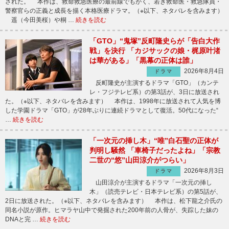
された。 本作は、救命救急医療の最前線でもがく、若き救命医・救急隊員・
警察官らの正義と成長を描く本格医療ドラマ。（※以下、ネタバレを含みます）
遥（今田美桜）や桐 …
続きを読む
「GTO」“鬼塚”反町隆史らが「告白大作
戦」を決行 「カジサックの娘・梶原叶渚
は華がある」「黒幕の正体は誰」
2026年8月4日
ドラマ
反町隆史が主演するドラマ「GTO」（カンテ
レ・フジテレビ系）の第3話が、3日に放送され
た。（※以下、ネタバレを含みます） 本作は、1998年に放送されて人気を博
した学園ドラマ「GTO」が28年ぶりに連続ドラマとして復活。50代になった“
…
続きを読む
「一次元の挿し木」“唯”白石聖の正体が
判明し騒然 「車椅子だったよね」「宗教
二世の“悠”山田涼介がつらい」
2026年8月3日
ドラマ
山田涼介が主演するドラマ「一次元の挿し
木」（読売テレビ・日本テレビ系）の第5話が、
2日に放送された。（※以下、ネタバレを含みます） 本作は、松下龍之介氏の
同名小説が原作。ヒマラヤ山中で発掘された200年前の人骨が、失踪した妹の
DNAと完 …
続きを読む