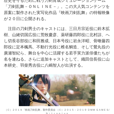
歴史を守るために戦う刀剣育成シミュレーションゲーム
「刀剣乱舞－ＯＮＬＩＮＥ－」。この大人気コンテンツを
原案に製作された実写化作品『映画刀剣乱舞』の特報映像
が２０日に公開される。
注目の刀剣男士のキャストには、三日月宗近役に鈴木拡
樹、山姥切国広役に荒牧慶彦、薬研藤四郎役に北村諒、へ
し切長谷部役に和田雅成、日本号役に岩永洋昭、骨喰藤四
郎役に定本楓馬、不動行光役に椎名鯛造、そして鶯丸役の
廣瀬智紀ら、舞台を中心に活躍する若手実力派俳優たちが
名を連ねる。さらに追加キャストとして、織田信長役に山
本耕史、羽柴秀吉役に八嶋智人が出演する。
（Ｃ）２０１９「映画刀剣乱舞」製作委員会 （Ｃ）２０１５－２０１９ ＤＭＭ ＧＡＭＥＳ/
Ｎｉｔｒｏｐｌｕｓ