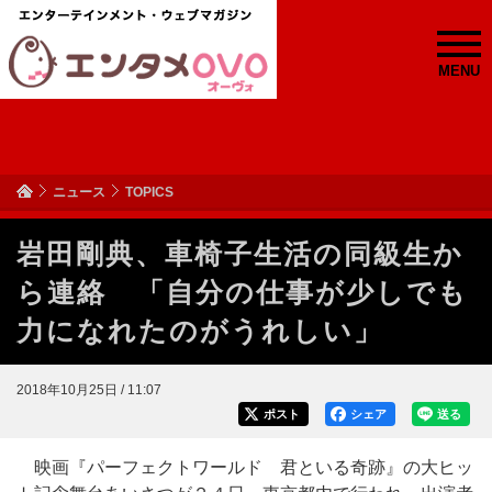
MENU
ニュース
TOPICS
岩田剛典、車椅子生活の同級生か
ら連絡 「自分の仕事が少しでも
力になれたのがうれしい」
2018年10月25日 / 11:07
ポスト
シェア
送る
映画『パーフェクトワールド 君といる奇跡』の大ヒッ