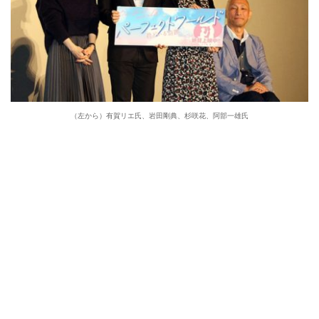
（左から）有賀リエ氏、岩田剛典、杉咲花、阿部一雄氏