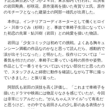
ト記念舞台あいさつが２４日、東京都内で行われ、出演者
の岩田剛典、杉咲花、原作漫画を描いた有賀リエ氏、原作
のモチーフとなった建築士の阿部一雄氏が出席した。
本作は、インテリアコーディネーターとして働くヒロイ
ン・川奈つぐみ（杉咲）と、事故で車椅子生活になってい
た初恋の先輩・鮎川樹（岩田）との純愛を描いた物語。
岩田は「少女コミックは初めての挑戦。よくある胸キュ
ンシーン満載の作品なのかなと思って読んだら、感動的で
涙が出そうになった」と明かした。役作りについては「一
番気を付けたのが、車椅子に乗っている時の所作や姿勢。
作品として一番うそをついてはいけない部分だと思ったの
で、スタッフさんと綿密に動作を確認しながら丁寧に撮っ
ていきました」と振り返った。
阿部氏も岩田の演技を高く評価し、「これまで車椅子を
描いたドラマや映画には物足りなさを感じていたが、今回
は非常にリアルだった。“がんちゃんスマイル”って有名だ
と思うけど、その中でも岩田さんの少し影のある表情がう