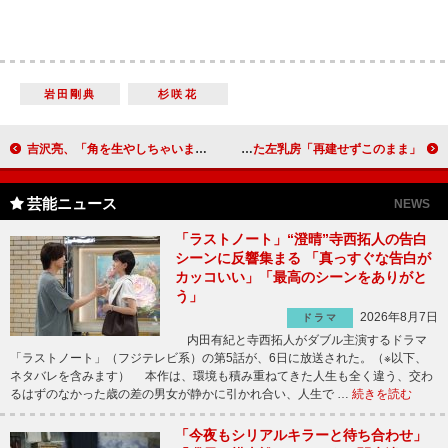
岩田剛典
杉咲花
吉沢亮、「角を生やしちゃいました」 新木優子＆Ｎｉｓｓｙと“トリコダンス”に挑戦
元ＳＫＥ４８矢方美紀、がん治療で心境変化 全摘した左乳房「再建せずこのまま」
芸能ニュース
NEWS
「ラストノート」“澄晴”寺西拓人の告白
シーンに反響集まる 「真っすぐな告白が
カッコいい」「最高のシーンをありがと
う」
2026年8月7日
ドラマ
内田有紀と寺西拓人がダブル主演するドラマ
「ラストノート」（フジテレビ系）の第5話が、6日に放送された。（※以下、
ネタバレを含みます） 本作は、環境も積み重ねてきた人生も全く違う、交わ
るはずのなかった歳の差の男女が静かに引かれ合い、人生で …
続きを読む
「今夜もシリアルキラーと待ち合わせ」