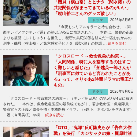
「磯貝（横山裕）とヒナタ（関水渚）の
共犯関係が深まってきているのがいい」
「縦山裕二さんのグッズ欲しい」
2026年8月6日
ドラマ
「今夜もシリアルキラーと待ち合わせ」（関
西テレビ／フジテレビ系）の第6話が5日に放送された。 本作は、警察の正義
よりも復讐（ふくしゅう）を優先し、秘密の共犯関係を結んだ一匹おおかみの
刑事・磯貝（横山裕）と第六感女子ヒナタ（関水渚）の物語 …
続きを読む
「クロスロード ～救命救急の約束～」
「人間関係、特に人を指導するのはすご
く難しいと感じた」「船越英一郎さんが
『刑事面に似ていると言われたことがあ
る』って、そりゃあ2時間ドラマの帝王だ
もの」
2026年8月6日
ドラマ
「クロスロード ～救命救急の約束～」（テレビ朝日系）の第5話が4日に放送
された。 本作は、救命救急医療の最前線でもがく、若き救命医・救急隊員・
警察官らの正義と成長を描く本格医療ドラマ。（※以下、ネタバレを含みます）
遥（今田美桜）や桐 …
続きを読む
「GTO」“鬼塚”反町隆史らが「告白大作
戦」を決行 「カジサックの娘・梶原叶渚