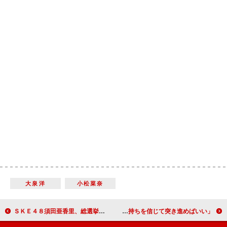
大泉洋
小松菜奈
ＳＫＥ４８須田亜香里、総選挙は「１位争いに踏み込みたい」 先輩・松井珠理奈との“ガチ”の戦いを宣言
３０歳を迎える戸田恵梨香、結婚観を語る 「自分の気持ちを信じて突き進めばいい」