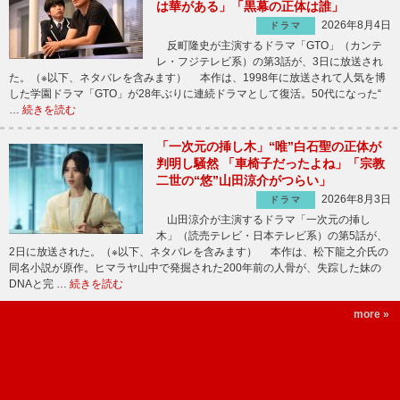
は華がある」「黒幕の正体は誰」
2026年8月4日
ドラマ
反町隆史が主演するドラマ「GTO」（カンテ
レ・フジテレビ系）の第3話が、3日に放送され
た。（※以下、ネタバレを含みます） 本作は、1998年に放送されて人気を博
した学園ドラマ「GTO」が28年ぶりに連続ドラマとして復活。50代になった“
…
続きを読む
「一次元の挿し木」“唯”白石聖の正体が
判明し騒然 「車椅子だったよね」「宗教
二世の“悠”山田涼介がつらい」
2026年8月3日
ドラマ
山田涼介が主演するドラマ「一次元の挿し
木」（読売テレビ・日本テレビ系）の第5話が、
2日に放送された。（※以下、ネタバレを含みます） 本作は、松下龍之介氏の
同名小説が原作。ヒマラヤ山中で発掘された200年前の人骨が、失踪した妹の
DNAと完 …
続きを読む
more »