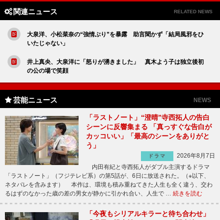
関連ニュース
RELATED NEWS
大泉洋、小松菜奈の“強情ぶり”を暴露 助言聞かず「結局風邪をひ
いたじゃない」
井上真央、大泉洋に「怒りが湧きました」 真木よう子は独立後初
の公の場で笑顔
芸能ニュース
NEWS
「ラストノート」“澄晴”寺西拓人の告白
シーンに反響集まる 「真っすぐな告白が
カッコいい」「最高のシーンをありがと
う」
2026年8月7日
ドラマ
内田有紀と寺西拓人がダブル主演するドラマ
「ラストノート」（フジテレビ系）の第5話が、6日に放送された。（※以下、
ネタバレを含みます） 本作は、環境も積み重ねてきた人生も全く違う、交わ
るはずのなかった歳の差の男女が静かに引かれ合い、人生で …
続きを読む
「今夜もシリアルキラーと待ち合わせ」