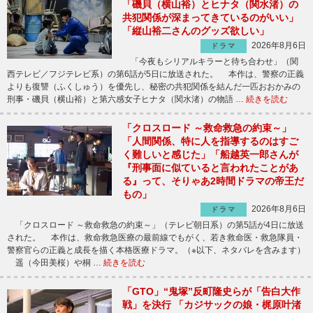
「磯貝（横山裕）とヒナタ（関水渚）の
共犯関係が深まってきているのがいい」
「縦山裕二さんのグッズ欲しい」
2026年8月6日
ドラマ
「今夜もシリアルキラーと待ち合わせ」（関
西テレビ／フジテレビ系）の第6話が5日に放送された。 本作は、警察の正義
よりも復讐（ふくしゅう）を優先し、秘密の共犯関係を結んだ一匹おおかみの
刑事・磯貝（横山裕）と第六感女子ヒナタ（関水渚）の物語 …
続きを読む
「クロスロード ～救命救急の約束～」
「人間関係、特に人を指導するのはすご
く難しいと感じた」「船越英一郎さんが
『刑事面に似ていると言われたことがあ
る』って、そりゃあ2時間ドラマの帝王だ
もの」
2026年8月6日
ドラマ
「クロスロード ～救命救急の約束～」（テレビ朝日系）の第5話が4日に放送
された。 本作は、救命救急医療の最前線でもがく、若き救命医・救急隊員・
警察官らの正義と成長を描く本格医療ドラマ。（※以下、ネタバレを含みます）
遥（今田美桜）や桐 …
続きを読む
「GTO」“鬼塚”反町隆史らが「告白大作
戦」を決行 「カジサックの娘・梶原叶渚