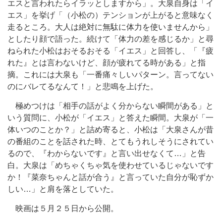
エスと言われたらイラッとしますから」。大泉自身は「イ
エス」を挙げ「（小松の）テンションが上がると意味なく
走るところ。大人は絶対に無駄に体力を使いませんから」
としたり顔で語った。続けて「体力の差を感じるか」と尋
ねられた小松はおそるおそる「イエス」と回答し、「『疲
れた』とは言わないけど、顔が疲れてる時がある」と指
摘。これには大泉も「一番痛々しいパターン。言ってない
のにバレてるなんて！」と悲鳴を上げた。
極めつけは「相手の話がよく分からない瞬間がある」と
いう質問に、小松が「イエス」と答えた瞬間。大泉が「一
体いつのことか？」と詰め寄ると、小松は「大泉さんが昔
の番組のことを話された時、とてもうれしそうにされてい
るので、『わからないです』と言い出せなくて…」と告
白。大泉は「めちゃくちゃ気を使わせているじゃないです
か！『菜奈ちゃんと話が合う』と言っていた自分が恥ずか
しい…」と肩を落としていた。
映画は５月２５日から公開。