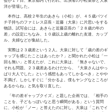
会が１７日、東京都内で行われ、出演者の小松菜奈と大泉
洋が登場した。
本作は、高校２年生のあきら（小松）が、４５歳バツイ
チ子持ちのファミレス店長・近藤（大泉）に片思いをする
物語。試写会には、あきらと近藤店長の「２８歳の年の
差」の設定にちなみ、１０歳以上歳の離れた友達、カップ
ル、夫婦などが集結した。
実際は２３歳差という２人。大泉に対して「歳の差のギ
ャップを感じたことはあったか？」と聞かれた小松は「一
回も無い」と答えたが、これに大泉は、「無きゃないで、
それも問題。２３歳差あるわけだから、『大泉さんはやっ
ぱり大人でした』という感想もあってしかるべき」とやや
不満げ。しかしすぐに「分かるよ。僕もヤングなところが
あるからね」と気を取り直した。
「年の差ギャップクイズ」と題した企画では、「相手の
ことを、子どもっぽいなと思う瞬間がある」という質問
に、小松が「ノー」と答えたのに対し、大泉は「これでイ