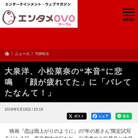
MENU
ニュース
TOPICS
大泉洋、小松菜奈の“本音”に悲
鳴 「顔が疲れてた」に「バレて
たなんて！」
2018年5月18日 / 10:19
ポスト
シェア
送る
映画『恋は雨上がりのように』の“年の差さん”限定試写